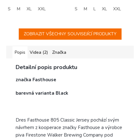
S
M
XL
XXL
S
M
L
XL
XXL
ZOBRAZIT VŠECHNY SOUVISEJÍCÍ PRODUKTY
Popis
Videa (2)
Značka
Detailní popis produktu
značka Fasthouse
barevná varianta Black
Dres Fasthouse 805 Classic Jersey pochází svým
návrhem z kooperace značky Fasthouse a výrobce
piva Firestone Walker Brewing Company pod