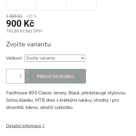
1 500 Kč
–40 %
900 Kč
743,80 Kč bez DPH
Měrná
Zvolte variantu
cena:
Velikost
PŘIDAT DO KOŠÍKU
Fasthouse 805 Classic Jersey, Black, představuje stylovou
čistou klasiku. MTB dres s krátkými rukávy, vhodný i pro
downhill, bikros, silniční cyklistiku.
Detailní informace