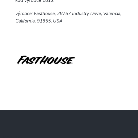
kód výrobce 5812
výrobce: Fasthouse, 28757 Industry Drive, Valencia,
California, 91355, USA
Z
á
p
a
Kontakt