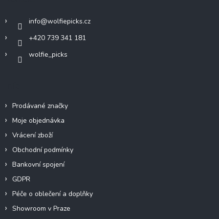
t
í
info
@
wolfiepicks.cz
+420 739 341 181
wolfie_picks
Info
Prodávané značky
Moje objednávka
Vrácení zboží
Obchodní podmínky
Bankovní spojení
GDPR
Péče o oblečení a doplňky
Showroom v Praze