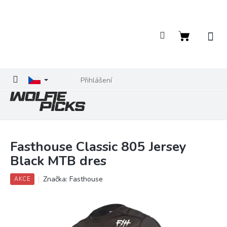
Přejít
na
obsah
Nákupní
košík
Přihlášení
Fasthouse Classic 805 Jersey
Black MTB dres
Značka:
Fasthouse
AKCE