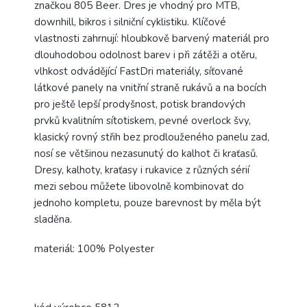
značkou 805 Beer. Dres je v
hodný pro MTB,
downhill, bikros i silniční cyklistiku. Klíčové
vlastnosti zahrnují: hloubkově barvený materiál pro
dlouhodobou odolnost barev i při zátěži a otěru,
vlhkost odvádějící FastDri materiály, síťované
látkové panely na vnitřní straně rukávů a na bocích
pro ještě lepší prodyšnost, potisk brandových
prvků kvalitním sítotiskem, pevné overlock švy,
klasický rovný střih bez prodlouženého panelu zad,
nosí se většinou nezasunutý do kalhot či kraťasů.
Dresy, kalhoty, kraťasy i rukavice z různých sérií
mezi sebou můžete libovolně kombinovat do
jednoho kompletu, pouze barevnost by měla být
sladěna.
materiál: 100% Polyester