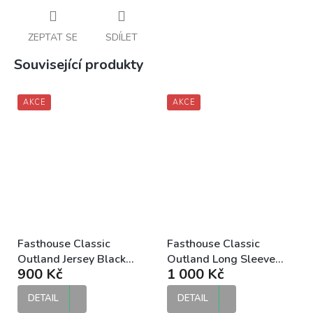
ZEPTAT SE
SDÍLET
Související produkty
AKCE
AKCE
Fasthouse Classic
Fasthouse Classic
Outland Jersey Black
Outland Long Sleeve
900 Kč
1 000 Kč
MTB dres
Jersey Black DH dres
DETAIL
DETAIL