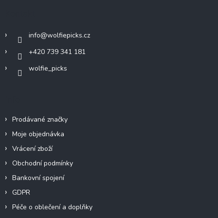
c
a
Kontakt
í
t
p
í
r
info
@
wolfiepicks.cz
v
k
+420 739 341 181
y
wolfie_picks
v
ý
p
i
Info
s
u
Prodávané značky
Moje objednávka
Vrácení zboží
Obchodní podmínky
Bankovní spojení
GDPR
Péče o oblečení a doplňky