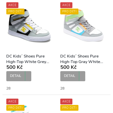
V
AKCE
AKCE
ý
p
PRO DĚTI
PRO DĚTI
i
s
p
r
o
d
u
k
DC Kids´ Shoes Pure
DC Kids´ Shoes Pure
t
High-Top White Grey
High-Top Gray White
500 Kč
500 Kč
ů
Yellow dětské tenisky
dětské tenisky
DETAIL
DETAIL
28
28
AKCE
AKCE
PRO DĚTI
PRO DĚTI