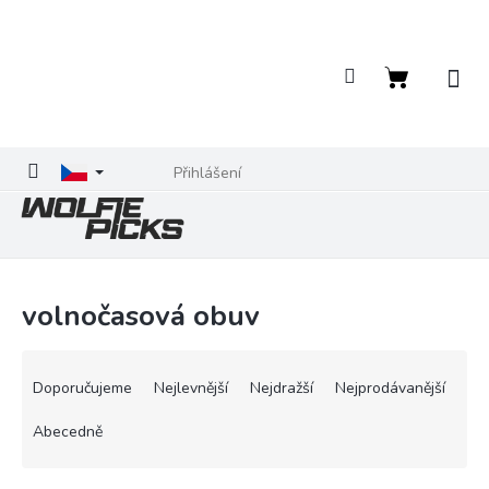
Přejít
na
obsah
Nákupní
košík
Přihlášení
volnočasová obuv
Ř
a
Doporučujeme
Nejlevnější
Nejdražší
Nejprodávanější
z
e
Abecedně
n
í