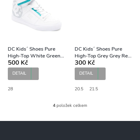
DC Kids´ Shoes Pure
DC Kids´ Shoes Pure
High-Top White Green
High-Top Grey Grey Red
500 Kč
300 Kč
dětské tenisky
dětské tenisky
DETAIL
DETAIL
28
20.5
21.5
4
položek celkem
O
v
l
Z
á
á
d
p
a