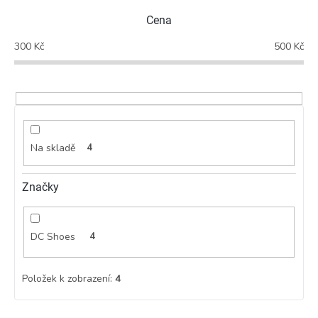
p
Cena
r
o
300
Kč
500
Kč
d
u
k
t
ů
Na skladě
4
Značky
DC Shoes
4
Položek k zobrazení:
4