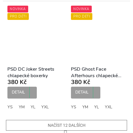
NOVINKA
NOVINKA
PRO DĚTI
PRO DĚTI
PSD DC Joker Streets
PSD Ghost Face
chlapecké boxerky
Afterhours chlapecké
380 Kč
380 Kč
boxerky
DETAIL
DETAIL
YS
YM
YL
YXL
YS
YM
YL
YXL
NAČÍST 12 DALŠÍCH
S