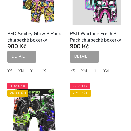
p
r
o
d
u
k
PSD Smiley Glow 3 Pack
PSD Warface Fresh 3
t
chlapecké boxerky
Pack chlapecké boxerky
900 Kč
900 Kč
ů
DETAIL
DETAIL
YS
YM
YL
YXL
YS
YM
YL
YXL
NOVINKA
NOVINKA
PRO DĚTI
PRO DĚTI