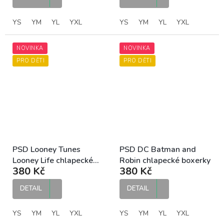
YS
YM
YL
YXL
YS
YM
YL
YXL
NOVINKA
NOVINKA
PRO DĚTI
PRO DĚTI
PSD Looney Tunes
PSD DC Batman and
Looney Life chlapecké
Robin chlapecké boxerky
380 Kč
380 Kč
boxerky
DETAIL
DETAIL
YS
YM
YL
YXL
YS
YM
YL
YXL