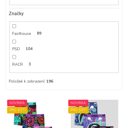
Značky
Fasthouse
89
PSD
104
RACR
3
Položek k zobrazení:
196
V
NOVINKA
NOVINKA
ý
p
PRO DĚTI
PRO DĚTI
i
s