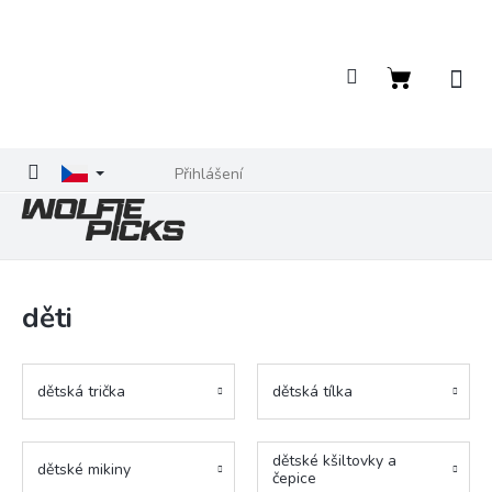
Přejít
na
obsah
Nákupní
košík
Přihlášení
děti
dětská trička
dětská tílka
dětské kšiltovky a
dětské mikiny
čepice