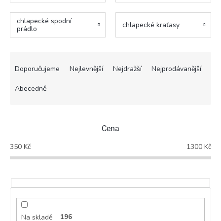
chlapecké spodní
chlapecké kraťasy
prádlo
Ř
a
Doporučujeme
Nejlevnější
Nejdražší
Nejprodávanější
z
e
Abecedně
n
í
p
Cena
r
o
350
Kč
1300
Kč
d
u
k
t
ů
Na skladě
196