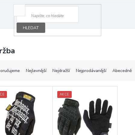
HLEDAT
ržba
oručujeme
Nejlevnější
Nejdražší
Nejprodávanější
Abecedně
CE
AKCE