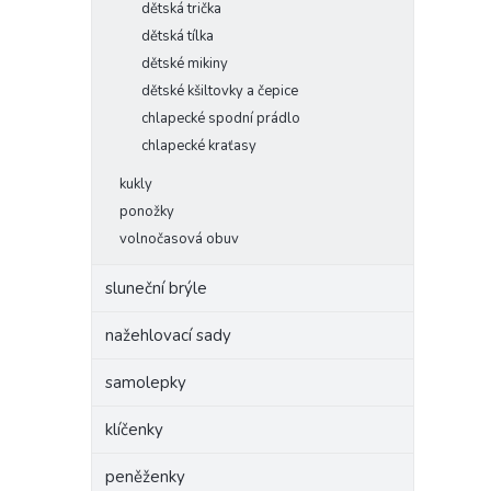
dětská trička
dětská tílka
dětské mikiny
dětské kšiltovky a čepice
chlapecké spodní prádlo
chlapecké kraťasy
kukly
ponožky
volnočasová obuv
sluneční brýle
nažehlovací sady
samolepky
klíčenky
peněženky