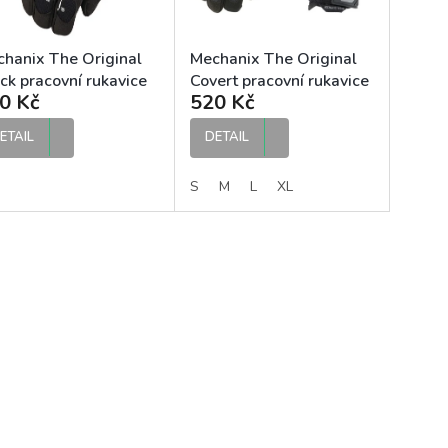
hanix The Original
Mechanix The Original
ck pracovní rukavice
Covert pracovní rukavice
0 Kč
520 Kč
ETAIL
DETAIL
S
M
L
XL
O
v
l
á
d
a
c
í
p
r
v