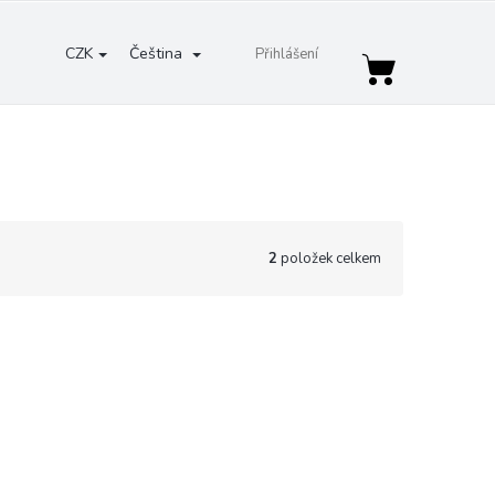
CZK
Čeština
Přihlášení
Nákupní
košík
2
položek celkem