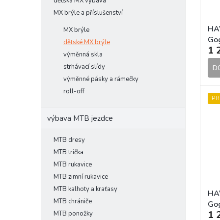
l
o
dětská MX výbava
k
d
t
MX brýle a příslušenství
u
ů
HA
MX brýle
k
Gog
dětské MX brýle
t
1 
Pin
ů
výměnná skla
mot
strhávací slídy
D
výměnné pásky a rámečky
roll-off
PR
výbava MTB jezdce
MTB dresy
MTB trička
MTB rukavice
MTB zimní rukavice
MTB kalhoty a kraťasy
HA
MTB chrániče
Gog
1 
MTB ponožky
mot