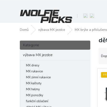
Přejít
na
obsah
Domů
výbava MX jezdce
MX brýle a příslušens
dě
P
Přeskočit
o
Kategorie
kategorie
s
Ř
t
výbava MX jezdce
a
Dop
r
z
a
e
MX dresy
n
V
n
MX rukavice
PR
n
ý
í
MX zimní rukavice
í
p
p
MX kalhoty
p
i
r
MX helmy
a
s
o
MX ponožky
n
p
d
funkční oblečení
e
r
u