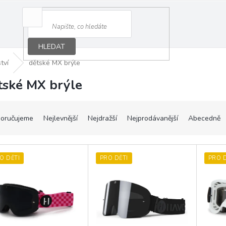
HLEDAT
tví
dětské MX brýle
tské MX brýle
oručujeme
Nejlevnější
Nejdražší
Nejprodávanější
Abecedně
O DĚTI
PRO DĚTI
PRO D