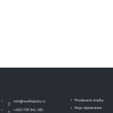
Kontakt
Info
Prodávané značky
info
@
wolfiepicks.cz
Moje objednávka
+420 739 341 181