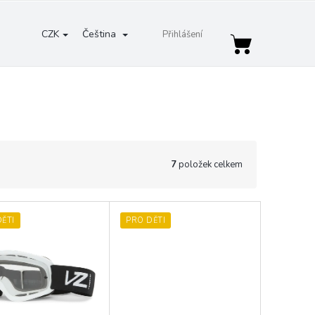
CZK
Čeština
Přihlášení
Nákupní
košík
7
položek celkem
ĚTI
PRO DĚTI