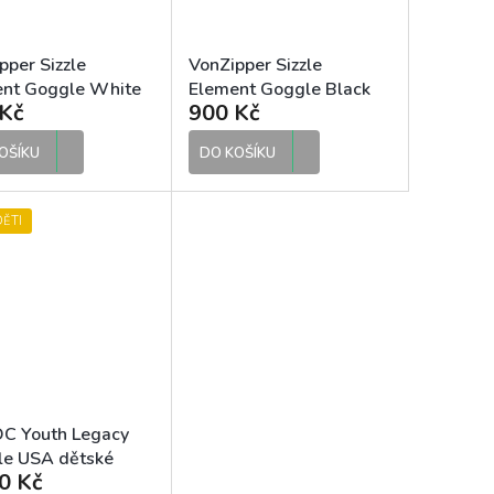
pper Sizzle
VonZipper Sizzle
nt Goggle White
Element Goggle Black
Kč
900 Kč
é motokrosové
dětské motokrosové
brýle
OŠÍKU
DO KOŠÍKU
ĚTI
C Youth Legacy
e USA dětské
0 Kč
rosové brýle