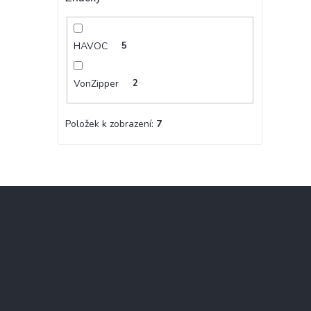
HAVOC
5
VonZipper
2
Položek k zobrazení:
7
Z
á
p
a
t
í