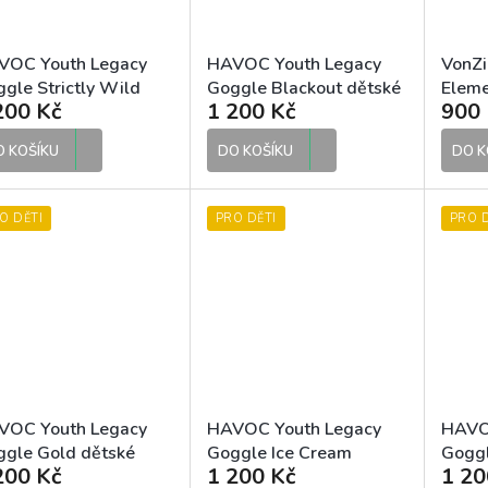
VOC Youth Legacy
HAVOC Youth Legacy
VonZi
gle Strictly Wild
Goggle Blackout dětské
Eleme
200 Kč
1 200 Kč
900 
k Checkers dětské
motokrosové brýle
dětsk
okrosové brýle
brýle
O KOŠÍKU
DO KOŠÍKU
DO K
O DĚTI
PRO DĚTI
PRO D
VOC Youth Legacy
HAVOC Youth Legacy
HAVO
gle Gold dětské
Goggle Ice Cream
Goggl
200 Kč
1 200 Kč
1 20
okrosové brýle
dětské motokrosové
motok