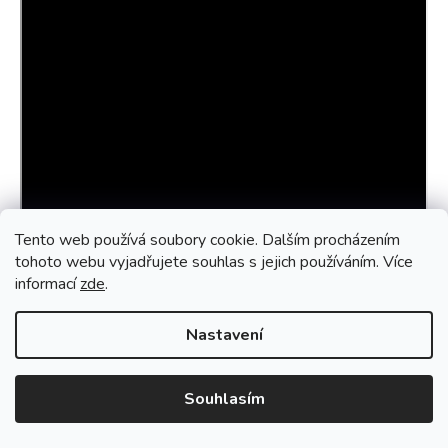
Tento web používá soubory cookie. Dalším procházením
tohoto webu vyjadřujete souhlas s jejich používáním. Více
informací
zde
.
Nastavení
Souhlasím