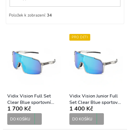
Položek k zobrazení:
34
V
PRO DĚTI
ý
p
i
s
p
r
o
d
u
k
Vidix Vision Full Set
Vidix Vision Junior Full
t
Clear Blue sportovní
Set Clear Blue sportovní
1 700 Kč
1 400 Kč
ů
sluneční brýle
sluneční brýle
DO KOŠÍKU
DO KOŠÍKU