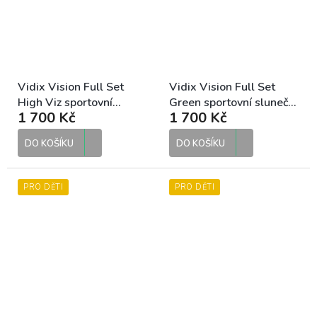
Vidix Vision Full Set
Vidix Vision Full Set
High Viz sportovní
Green sportovní sluneční
1 700 Kč
1 700 Kč
sluneční brýle
brýle
DO KOŠÍKU
DO KOŠÍKU
PRO DĚTI
PRO DĚTI