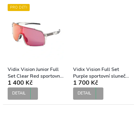
PRO DĚTI
Vidix Vision Junior Full
Vidix Vision Full Set
Set Clear Red sportovní
Purple sportovní sluneční
1 400 Kč
1 700 Kč
sluneční brýle
brýle
DETAIL
DETAIL