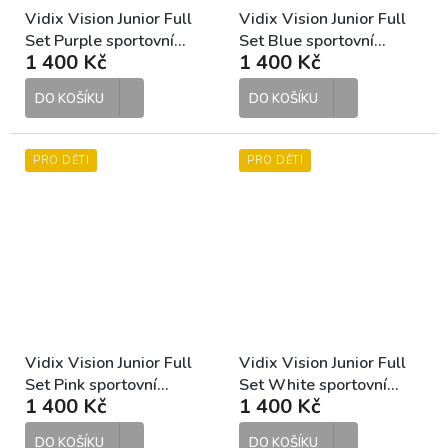
Vidix Vision Junior Full
Vidix Vision Junior Full
Set Purple sportovní
Set Blue sportovní
1 400 Kč
1 400 Kč
sluneční brýle
sluneční brýle
DO KOŠÍKU
DO KOŠÍKU
PRO DĚTI
PRO DĚTI
Vidix Vision Junior Full
Vidix Vision Junior Full
Set Pink sportovní
Set White sportovní
1 400 Kč
1 400 Kč
sluneční brýle
sluneční brýle
DO KOŠÍKU
DO KOŠÍKU