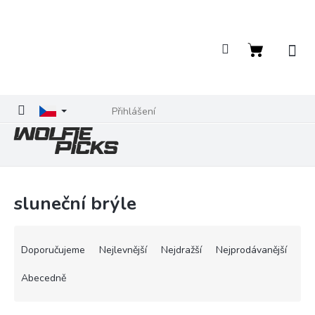
Přejít
na
obsah
Nákupní
košík
Přihlášení
sluneční brýle
Ř
a
Doporučujeme
Nejlevnější
Nejdražší
Nejprodávanější
z
e
Abecedně
n
í