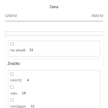
p
Cena
r
o
1200
Kč
3500
Kč
d
u
k
t
ů
Na skladě
32
Značky
HAVOC
4
vidix
19
VonZipper
11