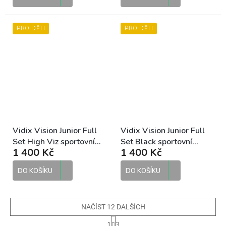
PRO DĚTI
PRO DĚTI
Vidix Vision Junior Full
Vidix Vision Junior Full
Set High Viz sportovní
Set Black sportovní
1 400 Kč
1 400 Kč
sluneční brýle
sluneční brýle
DO KOŠÍKU
DO KOŠÍKU
NAČÍST 12 DALŠÍCH
S
1
3