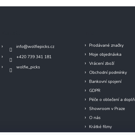
Kontakt
Info
Prodávané značky
info
@
wolfiepicks.cz
Moje objednávka
+420 739 341 181
Vrácení zboží
wolfie_picks
Obchodní podmínky
Bankovní spojení
GDPR
Péče o oblečení a doplň
Showroom v Praze
O nás
Krátké filmy