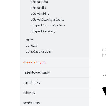
dětská trička
dětská tílka
dětské mikiny
dětské kšiltovky a čepice
chlapecké spodní prádlo
chlapecké kraťasy
kukly
ponožky
po
volnočasová obuv
po
sluneční brýle
nažehlovací sady
vý
samolepky
klíčenky
peněženky