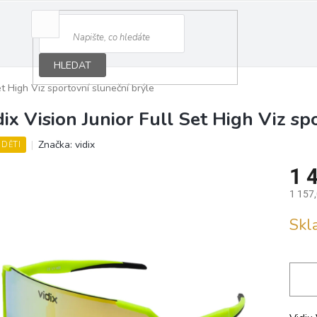
HLEDAT
et High Viz sportovní sluneční brýle
dix Vision Junior Full Set High Viz sp
Značka:
vidix
 DĚTI
1 
1 157
Měrná
Sk
cena: