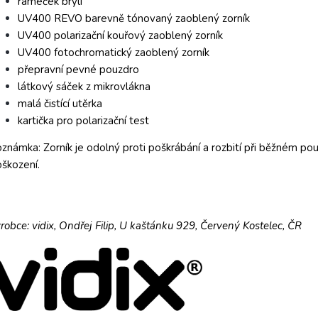
rámeček brýlí
UV400 REVO barevně tónovaný zaoblený zorník
UV400 polarizační kouřový zaoblený zorník
UV400 fotochromatický zaoblený zorník
přepravní pevné pouzdro
látkový sáček z mikrovlákna
malá čistící utěrka
kartička pro polarizační test
známka: Zorník je odolný proti poškrábání a rozbití při běžném použ
škození.
robce: vidix, Ondřej Filip, U kaštánku 929, Červený Kostelec, ČR