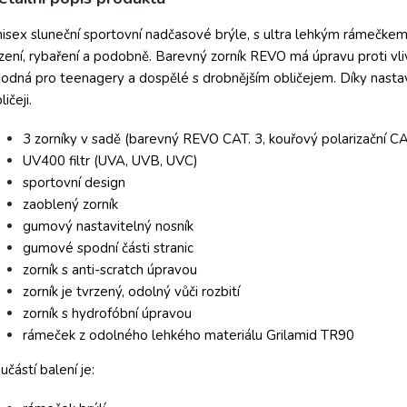
isex sluneční sportovní nadčasové brýle, s ultra lehkým rámečkem 
zení, rybaření a podobně. Barevný zorník REVO má úpravu proti vlivu
odná pro teenagery a dospělé s drobnějším obličejem. Díky nastav
ličeji.
3 zorníky v sadě (barevný REVO CAT. 3, kouřový polarizační CA
UV400 filtr (UVA, UVB, UVC)
sportovní design
zaoblený zorník
gumový nastavitelný nosník
gumové spodní části stranic
zorník s anti-scratch úpravou
zorník je tvrzený, odolný vůči rozbití
zorník s hydrofóbní úpravou
rámeček z odolného lehkého materiálu Grilamid TR90
učástí balení je: