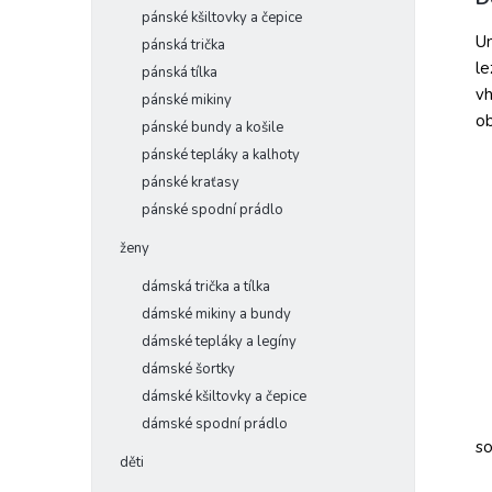
pánské kšiltovky a čepice
Un
pánská trička
le
pánská tílka
vh
pánské mikiny
ob
pánské bundy a košile
pánské tepláky a kalhoty
pánské kraťasy
pánské spodní prádlo
ženy
dámská trička a tílka
dámské mikiny a bundy
dámské tepláky a legíny
dámské šortky
dámské kšiltovky a čepice
dámské spodní prádlo
so
děti