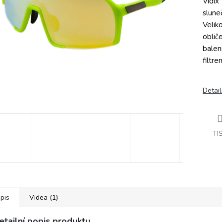
Vidix 
slune
Velik
oblič
balen
filtr
Detail
TI
pis
Videa (1)
etailní popis produktu