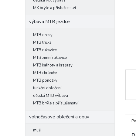
l
dětská MX výbava
MX brýle a příslušenství
výbava MTB jezdce
MTB dresy
MTB trička
MTB rukavice
MTB zimní rukavice
MTB kalhoty a kraťasy
MTB chrániče
MTB ponožky
funkční oblečení
dětská MTB výbava
MTB brýle a příslušenství
volnočasové oblečení a obuv
Po
muži
D