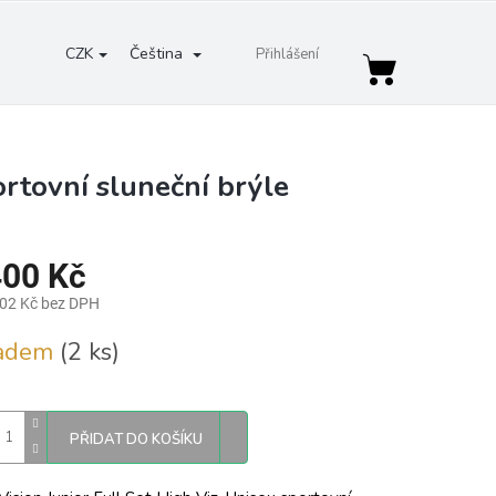
CZK
Čeština
Přihlášení
Nákupní
košík
ortovní sluneční brýle
400 Kč
,02 Kč bez DPH
ladem
(2 ks)
PŘIDAT DO KOŠÍKU