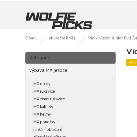
Přejít
na
obsah
Domů
sluneční brýle
Vidix Vision Junior Full S
Vi
P
Přeskočit
o
Kategorie
kategorie
s
PRO
t
výbava MX jezdce
r
a
MX dresy
n
MX rukavice
n
MX zimní rukavice
í
MX kalhoty
p
MX helmy
a
MX ponožky
n
funkční oblečení
e