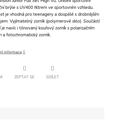
Vision Junior Full Set High Viz.
Unisex sportovní
ční brýle s UV400 filtrem ve sportovním vzhledu.
ost je vhodná pro teenagery a dospělé s drobnějším
ejem. Vyjímatelný zorník (polymerové sklo). Součástí
í je navíc i tónovaný kouřový zorník s polarizačním
em a fotochromatický zorník.
ní informace
SK
ZEPTAT SE
SDÍLET