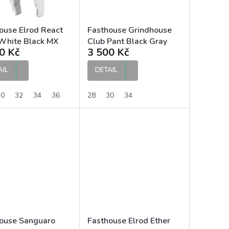
ouse Elrod React
Fasthouse Grindhouse
White Black MX
Club Pant Black Gray
0 Kč
3 500 Kč
ty
MX kalhoty
AIL
DETAIL
30
32
34
36
28
30
34
ouse Sanguaro
Fasthouse Elrod Ether