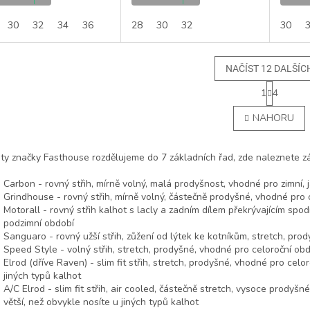
30
32
34
36
28
30
32
30
NAČÍST 12 DALŠÍC
S
1
4
t
O
r
v
NAHORU
á
l
n
á
k
d
o
ty značky Fasthouse rozdělujeme do 7 základních řad, zde naleznete zák
a
v
c
á
Carbon - rovný střih, mírně volný, malá prodyšnost, vhodné pro zimní, 
í
n
Grindhouse - rovný střih, mírně volný, částečně prodyšné, vhodné pro 
p
í
Motorall - rovný střih kalhot s lacly a zadním dílem překrývajícím spod
r
podzimní období
v
Sanguaro - rovný užší střih, zůžení od lýtek ke kotníkům, stretch, prod
k
Speed Style - volný střih, stretch, prodyšné, vhodné pro celoroční ob
y
Elrod (dříve Raven) - slim fit střih, stretch, prodyšné, vhodné pro celor
v
jiných typů kalhot
ý
A/C Elrod - slim fit střih, air cooled, částečně stretch, vysoce prodyšné
p
větší, než obvykle nosíte u jiných typů kalhot
i