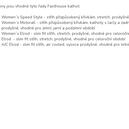
s
eny jsou vhodné tyto řady Fasthouse kalhot:
u
Women´s Speed Style - střih přizpůsobený křivkám, stretch, prodyšné
Women´s Motorall - střih přizpůsobený křivkám, kalhoty s lacly a zadn
prodyšné, vhodné pro zimní, jarní a podzimní období
Women´s Elrod - slim fit střih, stretch, prodyšné, vhodné pro celoročn
Elrod - slim fit střih, stretch, prodyšné, vhodné pro celoroční období
A/C Elrod - slim fit střih, air cooled, vysoce prodyšné, vhodné pro letn