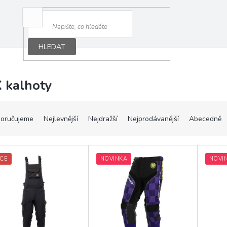
HLEDAT
 kalhoty
oručujeme
Nejlevnější
Nejdražší
Nejprodávanější
Abecedně
CE
NOVINKA
NOVI