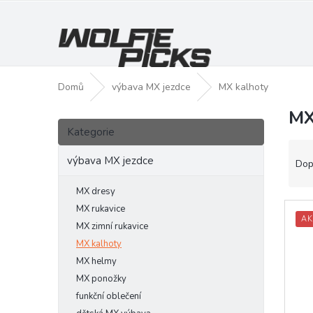
Přejít
na
obsah
Domů
výbava MX jezdce
MX kalhoty
MX
P
Přeskočit
o
Kategorie
kategorie
s
Ř
t
výbava MX jezdce
a
Dop
r
z
a
e
MX dresy
n
V
n
MX rukavice
AK
n
ý
í
MX zimní rukavice
í
p
p
MX kalhoty
p
i
r
MX helmy
a
s
o
MX ponožky
n
p
d
funkční oblečení
e
r
u