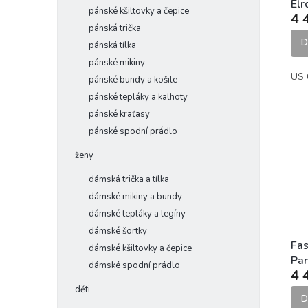
Elr
pánské kšiltovky a čepice
4 
Bl
pánská trička
kal
D
pánská tílka
pánské mikiny
US 
pánské bundy a košile
pánské tepláky a kalhoty
pánské kraťasy
pánské spodní prádlo
ženy
dámská trička a tílka
dámské mikiny a bundy
dámské tepláky a legíny
dámské šortky
Fas
dámské kšiltovky a čepice
Pan
dámské spodní prádlo
4 
MX 
děti
D