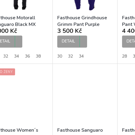
thouse Motorall
Fasthouse Grindhouse
Fasth
nguaro Black MX
Grimm Pant Purple
Pant 
000 Kč
3 500 Kč
4 40
hoty
Black MX kalhoty
kalho
ETAIL
DETAIL
DET
32
34
36
38
30
32
34
28
O ŽENY
sthouse Women´s
Fasthouse Sanguaro
Fasth