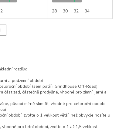
32
28
30
32
34
H
ladní rozdíly:
jarní a podzimní období
celoroční období (sem patří i Grindhouse Off-Road)
ní část zad, částečně prodyšné, vhodné pro zimní, jarní a
yšné, působí mírně slim fit, vhodné pro celoroční období
dobí
oční období, zvolte o 1 velikost větší, než obvykle nosíte u
, vhodné pro letní období, zvolte o 1 až 1,5 velikost