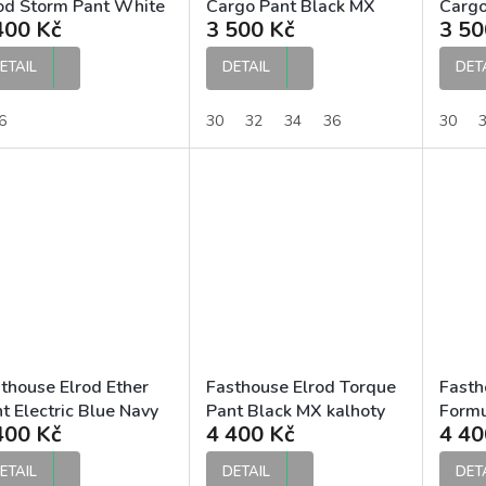
od Storm Pant White
Cargo Pant Black MX
Cargo
400 Kč
3 500 Kč
3 50
ack dámské MX
kalhoty
kalho
hoty
ETAIL
DETAIL
DET
6
30
32
34
36
30
thouse Elrod Ether
Fasthouse Elrod Torque
Fasth
t Electric Blue Navy
Pant Black MX kalhoty
Formu
400 Kč
4 400 Kč
4 40
kalhoty
Mint 
kalho
ETAIL
DETAIL
DET