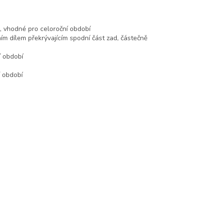
, vhodné pro celoroční období
ím dílem překrývajícím spodní část zad, částečně
í období
í období