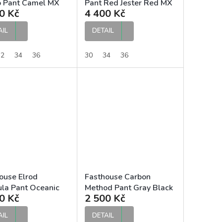
 Pant Camel MX
Pant Red Jester Red MX
0 Kč
4 400 Kč
ty
kalhoty
AIL
DETAIL
32
34
36
30
34
36
ouse Elrod
Fasthouse Carbon
la Pant Oceanic
Method Pant Gray Black
0 Kč
2 500 Kč
Hyper Coral MX
MX kalhoty
ty
AIL
DETAIL