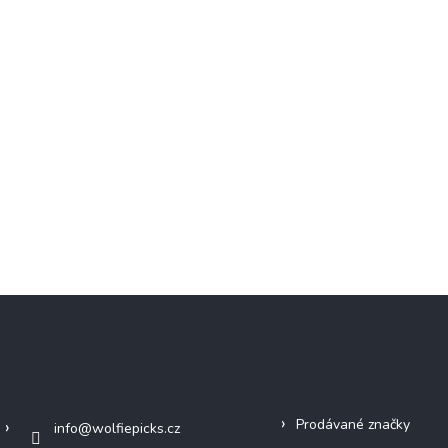
Kontakt
Info
Prodávané značky
info
@
wolfiepicks.cz