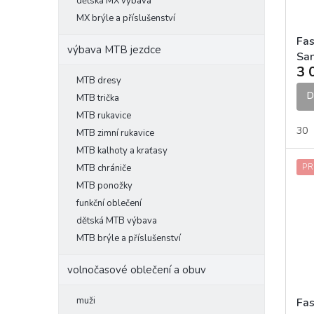
l
o
dětská MX výbava
k
d
t
MX brýle a příslušenství
u
ů
Fas
k
výbava MTB jezdce
Sa
t
3 
kal
ů
MTB dresy
D
MTB trička
MTB rukavice
30
MTB zimní rukavice
MTB kalhoty a kraťasy
MTB chrániče
PR
MTB ponožky
funkční oblečení
dětská MTB výbava
MTB brýle a příslušenství
volnočasové oblečení a obuv
muži
Fa