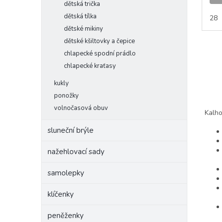
dětská trička
dětská tílka
28
dětské mikiny
dětské kšiltovky a čepice
chlapecké spodní prádlo
chlapecké kraťasy
kukly
ponožky
volnočasová obuv
Kalho
sluneční brýle
nažehlovací sady
samolepky
klíčenky
peněženky