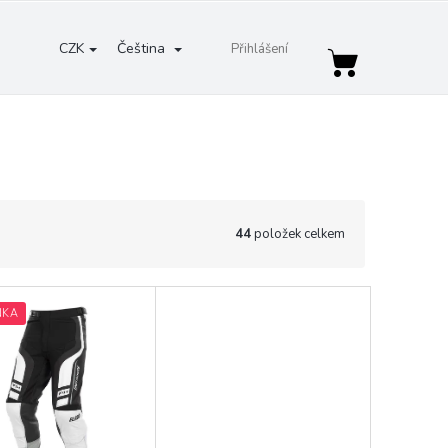
CZK
Čeština
Přihlášení
Nákupní
košík
44
položek celkem
NKA