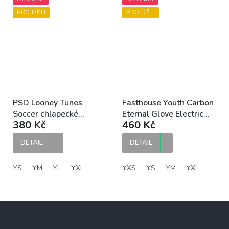
PRO DĚTI
PRO DĚTI
PSD Looney Tunes
Fasthouse Youth Carbon
Soccer chlapecké
Eternal Glove Electric
380 Kč
460 Kč
boxerky
Blue dětské MX rukavice
DETAIL
DETAIL
YS
YM
YL
YXL
YXS
YS
YM
YXL
Z
á
p