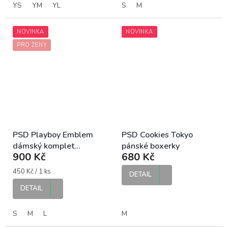
YS
YM
YL
S
M
NOVINKA
NOVINKA
PRO ŽENY
PSD Playboy Emblem
PSD Cookies Tokyo
dámský komplet
pánské boxerky
900 Kč
680 Kč
podprsenka a kalhotky
Měrná
450 Kč / 1 ks
DETAIL
cena:
DETAIL
S
M
L
M