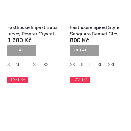
Fasthouse Impakt Baux
Fasthouse Speed Style
Jersey Pewter Crystal
Sanguaro Bennet Glove
1 600 Kč
800 Kč
Wash MTB dres
Black MX rukavice
DETAIL
DETAIL
S
M
L
XL
XXL
XS
S
L
XL
XXL
NOVINKA
NOVINKA