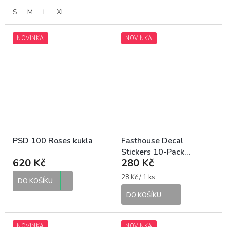
S
M
L
XL
NOVINKA
NOVINKA
PSD 100 Roses kukla
Fasthouse Decal
Stickers 10-Pack
620 Kč
280 Kč
Summer 26 sada
samolepek
Měrná
28 Kč / 1 ks
DO KOŠÍKU
cena:
DO KOŠÍKU
NOVINKA
NOVINKA