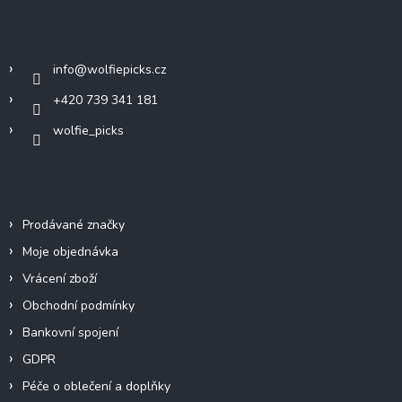
a
Kontakt
t
í
info
@
wolfiepicks.cz
+420 739 341 181
wolfie_picks
Info
Prodávané značky
Moje objednávka
Vrácení zboží
Obchodní podmínky
Bankovní spojení
GDPR
Péče o oblečení a doplňky