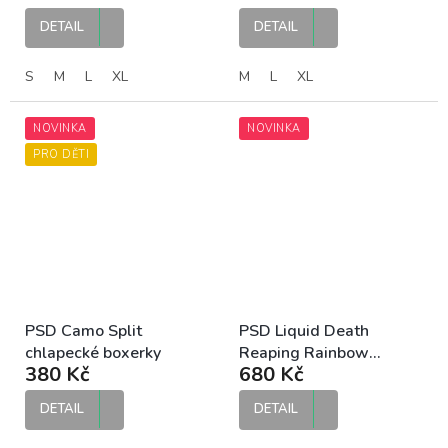
DETAIL
DETAIL
S
M
L
XL
M
L
XL
NOVINKA
NOVINKA
PRO DĚTI
PSD Camo Split
PSD Liquid Death
chlapecké boxerky
Reaping Rainbow
380 Kč
680 Kč
pánské boxerky
DETAIL
DETAIL