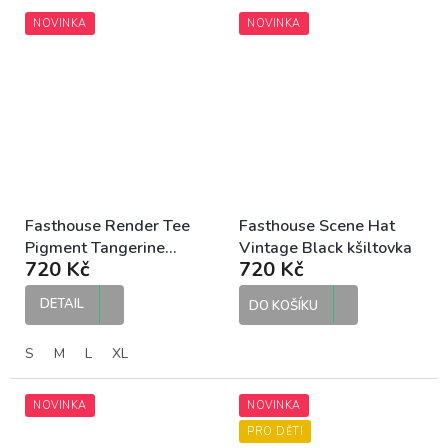
NOVINKA
NOVINKA
Fasthouse Render Tee
Fasthouse Scene Hat
Pigment Tangerine
Vintage Black kšiltovka
720 Kč
720 Kč
pánské tričko
DETAIL
DO KOŠÍKU
S
M
L
XL
NOVINKA
NOVINKA
PRO DĚTI