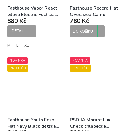
Fasthouse Vapor React
Fasthouse Record Hat
Glove Electric Fuchsia
Oversized Camo
880 Kč
780 Kč
Purple MX rukavice
kšiltovka
DETAIL
DO KOŠÍKU
M
L
XL
NOVINKA
NOVINKA
PRO DĚTI
PRO DĚTI
Fasthouse Youth Enzo
PSD JA Morant Lux
Hat Navy Black dětská
Check chlapecké