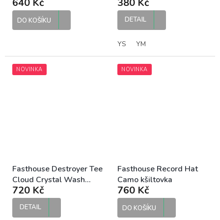
640 Kč
380 Kč
kšiltovka
boxerky
DETAIL
DO KOŠÍKU
YS
YM
NOVINKA
NOVINKA
Fasthouse Destroyer Tee
Fasthouse Record Hat
Cloud Crystal Wash
Camo kšiltovka
720 Kč
760 Kč
pánské tričko
DETAIL
DO KOŠÍKU