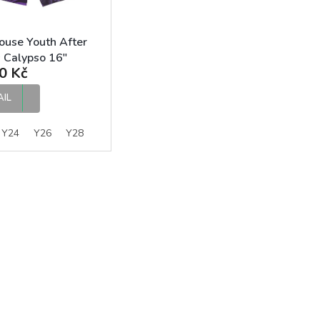
ouse Youth After
 Calypso 16"
0 Kč
short chlapecké
sy
AIL
Y24
Y26
Y28