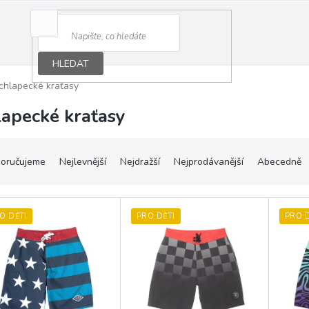
HLEDAT
chlapecké kraťasy
lapecké kraťasy
oručujeme
Nejlevnější
Nejdražší
Nejprodávanější
Abecedně
O DĚTI
PRO DĚTI
PRO D