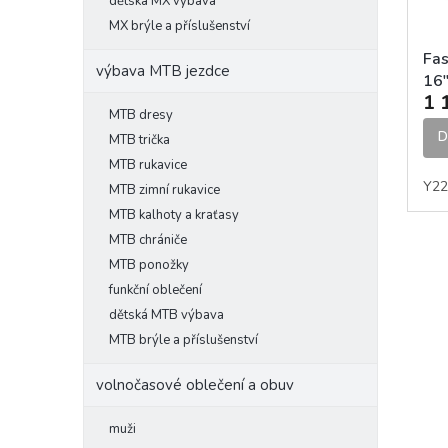
l
o
dětská MX výbava
k
d
t
MX brýle a příslušenství
u
ů
Fas
k
výbava MTB jezdce
16"
t
1 
chl
ů
MTB dresy
D
MTB trička
MTB rukavice
Y22
MTB zimní rukavice
MTB kalhoty a kraťasy
MTB chrániče
MTB ponožky
funkční oblečení
dětská MTB výbava
MTB brýle a příslušenství
volnočasové oblečení a obuv
muži