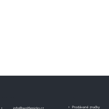
Kontakt
Info
Prodávané značky
info
@
wolfiepicks.cz