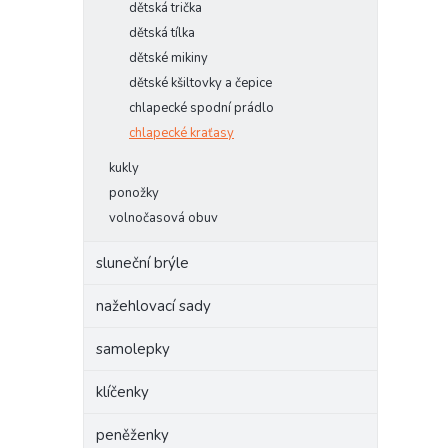
dětská trička
dětská tílka
dětské mikiny
dětské kšiltovky a čepice
chlapecké spodní prádlo
chlapecké kraťasy
kukly
ponožky
volnočasová obuv
sluneční brýle
nažehlovací sady
samolepky
klíčenky
peněženky