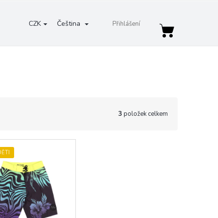
CZK
Čeština
Přihlášení
Nákupní
košík
3
položek celkem
ĚTI