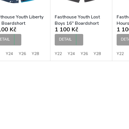
thouse Youth Liberty
Fasthouse Youth Lost
Fasth
 Boardshort
Boys 16" Boardshort
Hours
100 Kč
1 100 Kč
1 10
apecké kraťasy
chlapecké kraťasy
Board
kraťa
ETAIL
DETAIL
DET
Y24
Y26
Y28
Y22
Y24
Y26
Y28
Y22
O
v
l
á
d
a
c
í
p
r
v