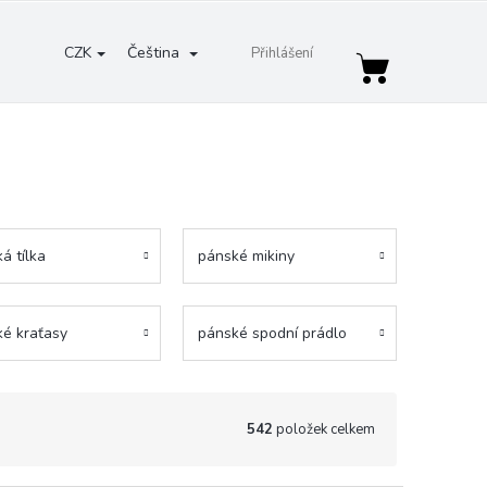
CZK
Čeština
Přihlášení
Nákupní
košík
á tílka
pánské mikiny
é kraťasy
pánské spodní prádlo
542
položek celkem