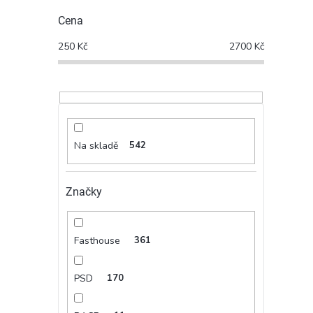
Cena
250
Kč
2700
Kč
Na skladě
542
Značky
Fasthouse
361
PSD
170