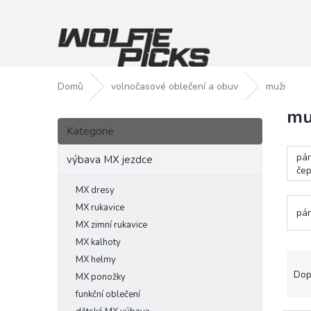
Přejít
na
obsah
Domů
volnočasové oblečení a obuv
muži
mu
P
Přeskočit
o
Kategorie
kategorie
s
pán
t
výbava MX jezdce
čep
r
a
MX dresy
n
MX rukavice
pán
n
MX zimní rukavice
í
MX kalhoty
p
Ř
MX helmy
a
a
Dop
MX ponožky
n
z
funkční oblečení
e
e