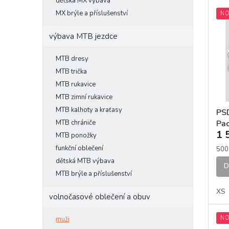
l
dětská MX výbava
V
n
MX brýle a příslušenství
NO
ý
í
p
p
výbava MTB jezdce
i
r
s
o
MTB dresy
p
d
r
MTB trička
u
o
k
MTB rukavice
d
t
MTB zimní rukavice
u
ů
MTB kalhoty a kraťasy
PS
k
MTB chrániče
Pac
t
1 
MTB ponožky
ů
funkční oblečení
Měr
500 
cena
dětská MTB výbava
D
MTB brýle a příslušenství
XS
volnočasové oblečení a obuv
NO
muži