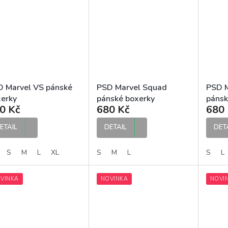
D Marvel VS pánské
PSD Marvel Squad
PSD M
erky
pánské boxerky
pánsk
0 Kč
680 Kč
680 
ETAIL
DETAIL
DET
S
M
L
XL
S
M
L
S
L
VINKA
NOVINKA
NOVI