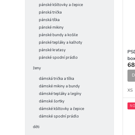
pánské kšiltovky a čepice
pánská trička
pánská tílka
pánské mikiny
pánské bundy a košile
pánské tepláky a kalhoty
pánské kraťasy
PS
pánské spodní prádlo
box
68
ženy
D
dámská trička a tílka
dámské mikiny a bundy
XS
dámské tepláky a legíny
dámské šortky
NO
dámské kšiltovky a čepice
dámské spodní prádlo
děti