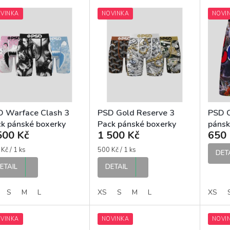
VINKA
NOVINKA
NOVI
D Warface Clash 3
PSD Gold Reserve 3
PSD C
k pánské boxerky
Pack pánské boxerky
pánsk
500 Kč
1 500 Kč
650 
ná
Měrná
Kč / 1 ks
500 Kč / 1 ks
DET
:
cena:
ETAIL
DETAIL
S
M
L
XS
S
M
L
XS
VINKA
NOVINKA
NOVI