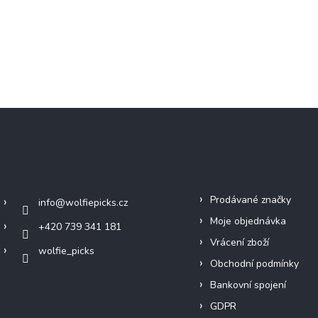
Kontakt
Info
Prodávané značky
info
@
wolfiepicks.cz
Moje objednávka
+420 739 341 181
Vrácení zboží
wolfie_picks
Obchodní podmínky
Bankovní spojení
GDPR