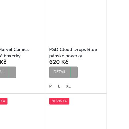
arvel Comics
PSD Cloud Drops Blue
é boxerky
pánské boxerky
Kč
620 Kč
AIL
DETAIL
M
L
XL
NKA
NOVINKA