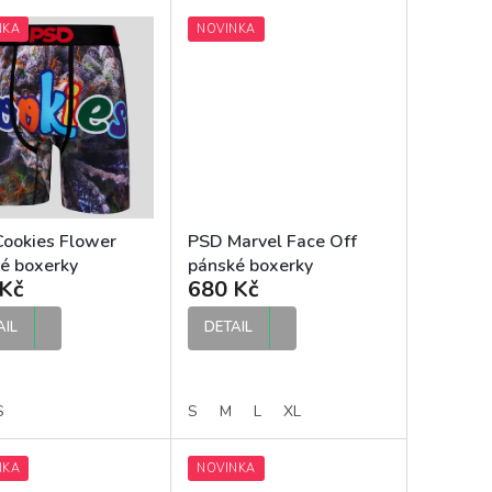
NKA
NOVINKA
ookies Flower
PSD Marvel Face Off
é boxerky
pánské boxerky
Kč
680 Kč
AIL
DETAIL
S
S
M
L
XL
NKA
NOVINKA