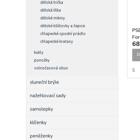
dětská trička
dětská tílka
dětské mikiny
dětské kšiltovky a čepice
PSD
chlapecké spodní prádlo
For
chlapecké kraťasy
68
kukly
D
ponožky
volnočasová obuv
S
sluneční brýle
nažehlovací sady
samolepky
klíčenky
peněženky