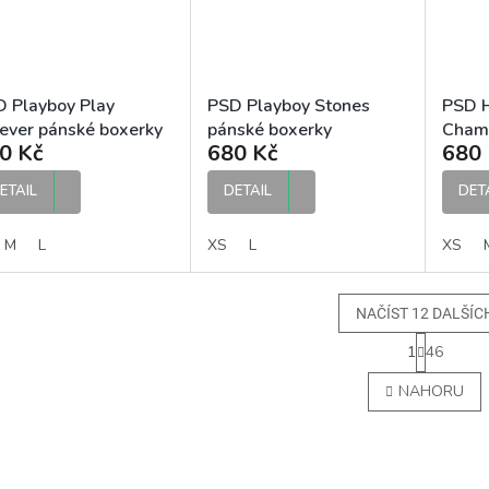
 Playboy Play
PSD Playboy Stones
PSD 
ever pánské boxerky
pánské boxerky
Champ
0 Kč
680 Kč
680 
boxer
ETAIL
DETAIL
DET
M
L
XS
L
XS
NAČÍST 12 DALŠÍC
S
1
46
t
O
r
v
NAHORU
á
l
n
á
k
d
o
a
v
c