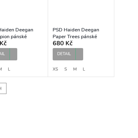
Haiden Deegan
PSD Haiden Deegan
ion pánské
Paper Trees pánské
Kč
680 Kč
ky
boxerky
AIL
DETAIL
M
L
XS
S
M
L
H