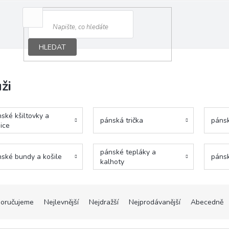
HLEDAT
ži
ské kšiltovky a
pánská trička
pánsk
ice
pánské tepláky a
ské bundy a košile
pánsk
kalhoty
oručujeme
Nejlevnější
Nejdražší
Nejprodávanější
Abecedně