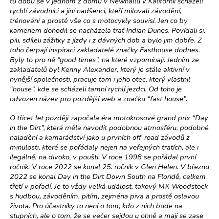
tu dobu se v jednom z domů v Newhallu v Kalifornii scházeli
rychlí závodníci a jiní nadšenci, kteří milovali závodění,
trénování a prostě vše co s motocykly souvisí. Jen co by
kamenem dohodil se nacházela trať Indian Dunes. Povídali si,
pili, sdíleli zážitky z jízdy i z dávných dob a bylo jim dobře. Z
toho čerpají inspiraci zakladatelé značky Fasthouse dodnes.
Byly to pro ně “good times”, na které vzpomínají. Jedním ze
zakladatelů byl Kenny Alexander, který je stále aktivní v
nynější společnosti, pracuje tam i jeho otec, který vlastnil
“house”, kde se scházeli tamní rychlí jezdci. Od toho je
odvozen název pro pozdější web a značku “fast house”.
O třicet let později započala éra motokrosové grand prix “Day
in the Dirt”, která měla navodit podobnou atmosféru, podobné
naladění a kamarádství jako u prvních off-road závodů z
minulosti, které se pořádaly nejen na veřejných tratích, ale i
ilegálně, na divoko, v poušti. V roce 1998 se pořádal první
ročník. V roce 2022 se konal 25. ročník v Glen Helen. V březnu
2022 se konal Day in the Dirt Down South na Floridě, celkem
třetí v pořadí. Je to vždy velká událost, takový MX Woodstock
s hudbou, závoděním, pitím, zejména piva a prostě oslavou
života. Pro účastníky to není o tom, kdo z nich bude na
stupních, ale o tom, že se večer sejdou u ohně a mají se zase