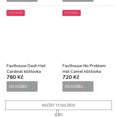
NOVINKA
NOVINKA
Fasthouse Dash Hat
Fasthouse No Problem
Cardinal kšiltovka
Hat Camel kšiltovka
780 Kč
720 Kč
DO KOŠÍKU
DO KOŠÍKU
NAČÍST 12 DALŠÍCH
S
1
83
t