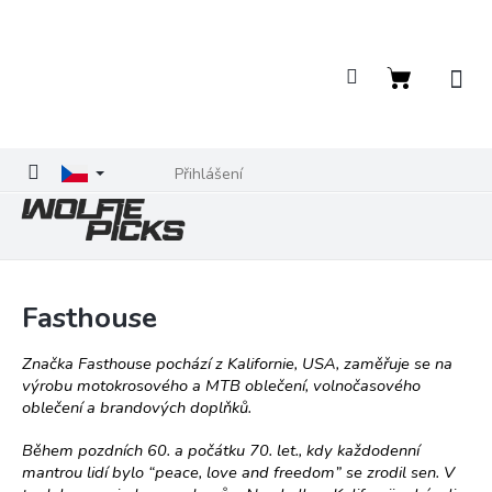
Přejít
na
obsah
Nákupní
košík
Přihlášení
Fasthouse
Značka Fasthouse pochází z Kalifornie, USA, zaměřuje se na
výrobu motokrosového a MTB oblečení, volnočasového
oblečení a brandových doplňků.
Během pozdních 60. a počátku 70. let., kdy každodenní
mantrou lidí bylo “peace, love and freedom” se zrodil sen. V