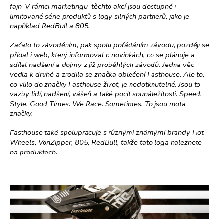
fajn. V rámci marketingu těchto akcí jsou dostupné i
limitované série produktů s logy silných partnerů, jako je
například RedBull a 805.
Začalo to závoděním, pak spolu pořádáním závodu, později se
přidal i web, který informoval o novinkách, co se plánuje a
sdílel nadšení a dojmy z již proběhlých závodů. Jedna věc
vedla k druhé a zrodila se značka oblečení Fasthouse. Ale to,
co vlilo do značky Fasthouse život, je nedotknutelné. Jsou to
vazby lidí, nadšení, vášeň a také pocit sounáležitosti.
Speed.
Style. Good Times.
We Race. Sometimes.
To jsou mota
značky.
Fasthouse také spolupracuje s různými známými brandy Hot
Wheels, VonZipper, 805, RedBull, takže tato loga naleznete
na produktech.