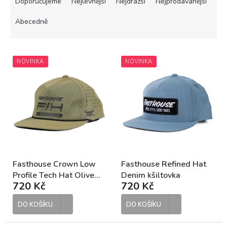
a
Doporučujeme
Nejlevnější
Nejdražší
Nejprodávanější
z
e
Abecedně
n
í
V
p
NOVINKA
NOVINKA
ý
r
p
o
i
d
s
u
p
k
r
t
o
ů
d
u
k
Fasthouse Crown Low
Fasthouse Refined Hat
t
Profile Tech Hat Olive
Denim kšiltovka
720 Kč
720 Kč
ů
kšiltovka
DO KOŠÍKU
DO KOŠÍKU