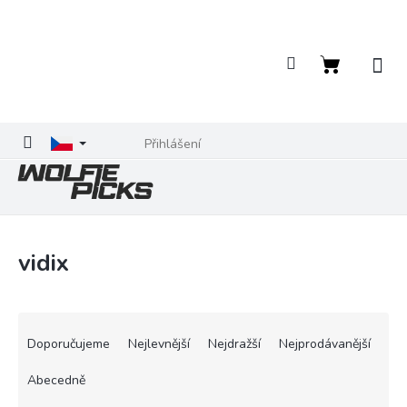
Přejít
na
obsah
Nákupní
košík
Přihlášení
vidix
Ř
a
Doporučujeme
Nejlevnější
Nejdražší
Nejprodávanější
z
e
Abecedně
n