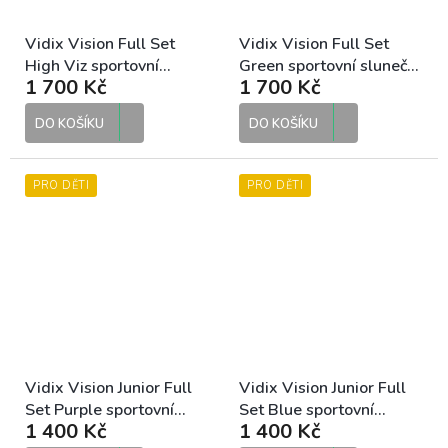
Vidix Vision Full Set
Vidix Vision Full Set
High Viz sportovní
Green sportovní sluneční
1 700 Kč
1 700 Kč
sluneční brýle
brýle
DO KOŠÍKU
DO KOŠÍKU
PRO DĚTI
PRO DĚTI
Vidix Vision Junior Full
Vidix Vision Junior Full
Set Purple sportovní
Set Blue sportovní
1 400 Kč
1 400 Kč
sluneční brýle
sluneční brýle