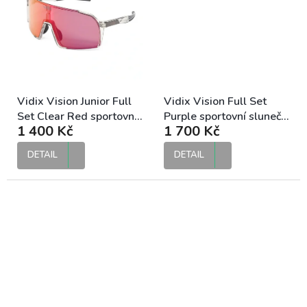
Vidix Vision Junior Full
Vidix Vision Full Set
Set Clear Red sportovní
Purple sportovní sluneční
1 400 Kč
1 700 Kč
sluneční brýle
brýle
DETAIL
DETAIL