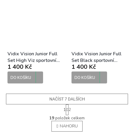
Vidix Vision Junior Full
Vidix Vision Junior Full
Set High Viz sportovní
Set Black sportovní
1 400 Kč
1 400 Kč
sluneční brýle
sluneční brýle
DO KOŠÍKU
DO KOŠÍKU
NAČÍST 7 DALŠÍCH
S
1
2
t
O
r
19
položek celkem
v
á
NAHORU
l
n
á
k