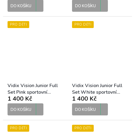
DO KOŠÍKU
DO KOŠÍKU
PRO DĚTI
PRO DĚTI
Vidix Vision Junior Full
Vidix Vision Junior Full
Set Pink sportovní
Set White sportovní
1 400 Kč
1 400 Kč
sluneční brýle
sluneční brýle
DO KOŠÍKU
DO KOŠÍKU
PRO DĚTI
PRO DĚTI