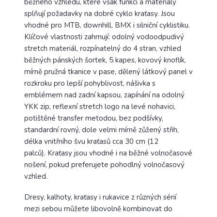
běžného vzhledu, které však funkcí a materiály
splňují požadavky na dobré cyklo kraťasy. Jsou
vhodné pro MTB, downhill, BMX i silniční cyklistiku.
Klíčové vlastnosti zahrnují: odolný vodoodpudivý
stretch materiál, rozpínatelný do 4 stran, vzhled
běžných pánských šortek, 5 kapes, kovový knoflík,
mírně pružná tkanice v pase, dělený látkový panel v
rozkroku pro lepší pohyblivost, nášivka s
emblémem nad zadní kapsou, zapínání na odolný
YKK zip, reflexní stretch logo na levé nohavici,
potištěné transfer metodou, bez podšívky,
standardní rovný, dole velmi mírně zůžený střih,
délka vnitřního švu kraťasů cca 30 cm (12
palců). Kraťasy jsou vhodné i na běžné volnočasové
nošení, pokud preferujete pohodlný volnočasový
vzhled.
Dresy, kalhoty, kraťasy i rukavice z různých sérií
mezi sebou můžete libovolně kombinovat do