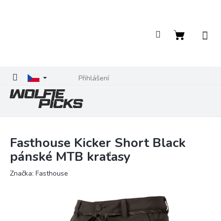
Přejít
na
obsah
Nákupní
košík
Přihlášení
Fasthouse Kicker Short Black
pánské MTB kraťasy
Značka:
Fasthouse