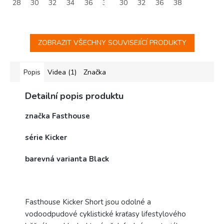
28
30
32
34
36
38
30
40
32
42
36
38
ZOBRAZIT VŠECHNY SOUVISEJÍCÍ PRODUKTY
Popis
Videa (1)
Značka
Detailní popis produktu
značka Fasthouse
série Kicker
barevná varianta Black
Fasthouse Kicker Short jsou odolné a
vodoodpudové cyklistické kraťasy lifestylového