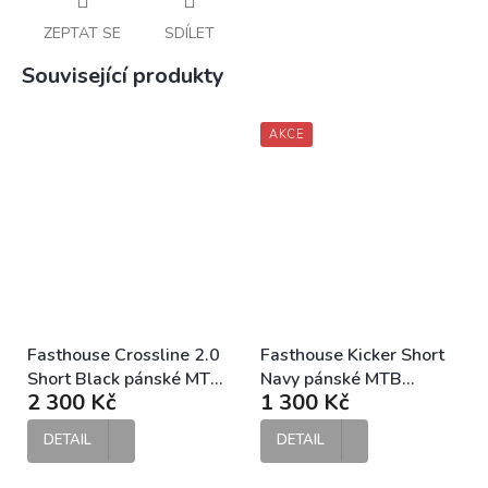
ZEPTAT SE
SDÍLET
Související produkty
AKCE
Fasthouse Crossline 2.0
Fasthouse Kicker Short
Short Black pánské MTB
Navy pánské MTB
2 300 Kč
1 300 Kč
kraťasy
kraťasy
DETAIL
DETAIL