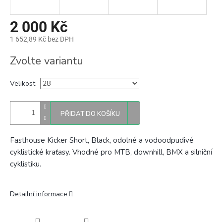
2 000 Kč
1 652,89 Kč bez DPH
Měrná
Zvolte variantu
cena:
Velikost
PŘIDAT DO KOŠÍKU
Fasthouse Kicker Short, Black, odolné a vodoodpudivé
cyklistické kraťasy. Vhodné pro MTB, downhill, BMX a silniční
cyklistiku.
Detailní informace