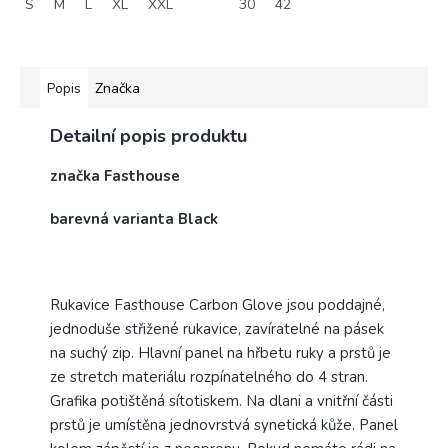
S
M
L
XL
XXL
30
42
Popis
Značka
Detailní popis produktu
značka Fasthouse
barevná varianta Black
Rukavice Fasthouse Carbon Glove jsou poddajné,
jednoduše střižené rukavice, zavíratelné na pásek
na suchý zip. Hlavní panel na hřbetu ruky a prstů je
ze stretch materiálu rozpínatelného do 4 stran.
Grafika potištěná sítotiskem. Na dlani a vnitřní části
prstů je umístěna jednovrstvá synetická kůže. Panel