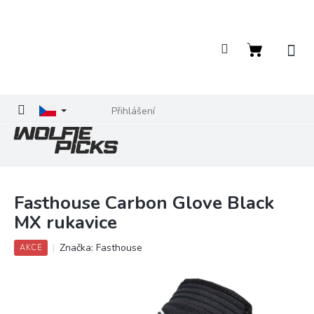
Přejít
na
obsah
Nákupní
košík
Přihlášení
Fasthouse Carbon Glove Black
MX rukavice
Značka:
Fasthouse
AKCE