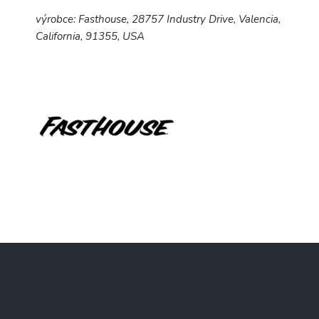
výrobce: Fasthouse, 28757 Industry Drive, Valencia,
California, 91355, USA
Z
á
p
a
Kontakt
t