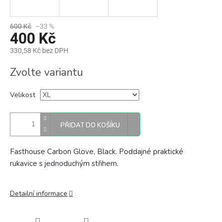
600 Kč
–33 %
400 Kč
330,58 Kč bez DPH
Měrná
Zvolte variantu
cena:
Velikost
PŘIDAT DO KOŠÍKU
Fasthouse Carbon Glove, Black. Poddajné praktické
rukavice s jednoduchým střihem.
Detailní informace