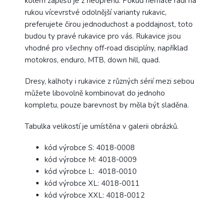
kolem zápěstí je z neoprenu. Pokud nemáte rádi na
rukou vícevrstvé odolnější varianty rukavic,
preferujete čirou jednoduchost a poddajnost, toto
budou ty pravé rukavice pro vás. Rukavice jsou
vhodné pro všechny off-road disciplíny, například
motokros, enduro, MTB, down hill, quad.
Dresy, kalhoty i rukavice z různých sérií mezi sebou
můžete libovolně kombinovat do jednoho
kompletu, pouze barevnost by měla být sladěna.
Tabulka velikostí je umístěna v galerii obrázků.
kód výrobce S: 4018-0008
kód výrobce M: 4018-0009
kód výrobce L: 4018-0010
kód výrobce XL: 4018-0011
kód výrobce XXL: 4018-0012