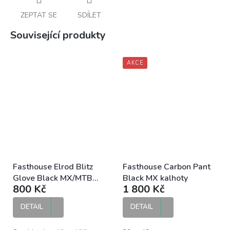
ZEPTAT SE
SDÍLET
Související produkty
AKCE
Fasthouse Elrod Blitz
Fasthouse Carbon Pant
Glove Black MX/MTB
Black MX kalhoty
800 Kč
1 800 Kč
rukavice
DETAIL
DETAIL