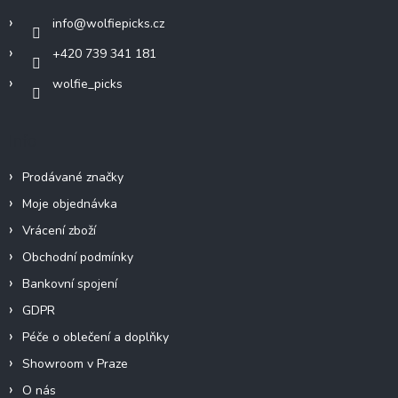
í
info
@
wolfiepicks.cz
+420 739 341 181
wolfie_picks
Info
Prodávané značky
Moje objednávka
Vrácení zboží
Obchodní podmínky
Bankovní spojení
GDPR
Péče o oblečení a doplňky
Showroom v Praze
O nás