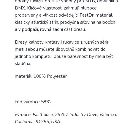
odolný funkční dres. Je vhodný pro MTB, downhill a
BMX. Klíčové vlastnosti zahrnují: hluboce
probarvený a vlhkost odvádějící FastDri materiál,
klasický atletický střih, prodyšná síťovina na bocích
a v podpaží, rovná zadní část dresu.
Dresy, kalhoty, kraťasy i rukavice z různých sérií
mezi sebou můžete libovolně kombinovat do
jednoho kompletu, pouze barevnost by měla být
sladěna.
materiál: 100% Polyester
kód výrobce 5832
výrobce: Fasthouse, 28757 Industry Drive, Valencia,
California, 91355, USA