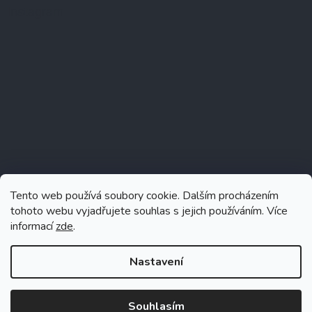
Instagram
Tento web používá soubory cookie. Dalším procházením
tohoto webu vyjadřujete souhlas s jejich používáním. Více
informací
zde
.
Sledovat na Instagramu
Nastavení
Souhlasím
Vytvořil Shoptet