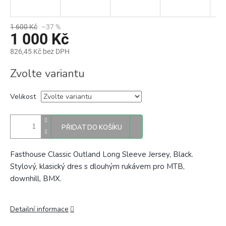
1 600 Kč
–37 %
1 000 Kč
826,45 Kč bez DPH
Měrná
Zvolte variantu
cena:
Velikost
PŘIDAT DO KOŠÍKU
Fasthouse Classic Outland Long Sleeve Jersey, Black.
Stylový, k
lasický dres s dlouhým rukávem pro MTB,
downhill, BMX.
Detailní informace