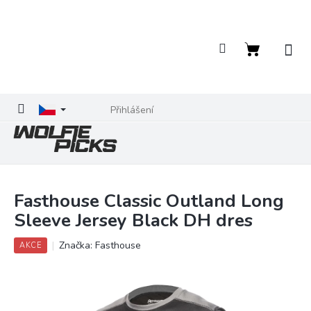
Přejít
na
obsah
Nákupní
košík
Přihlášení
Fasthouse Classic Outland Long
Sleeve Jersey Black DH dres
Značka:
Fasthouse
AKCE