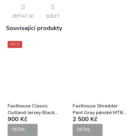
ZEPTAT SE
SDÍLET
Související produkty
AKCE
Fasthouse Classic
Fasthouse Shredder
Outland Jersey Black
Pant Gray pánské MTB
900 Kč
2 500 Kč
MTB dres
kalhoty
DETAIL
DETAIL