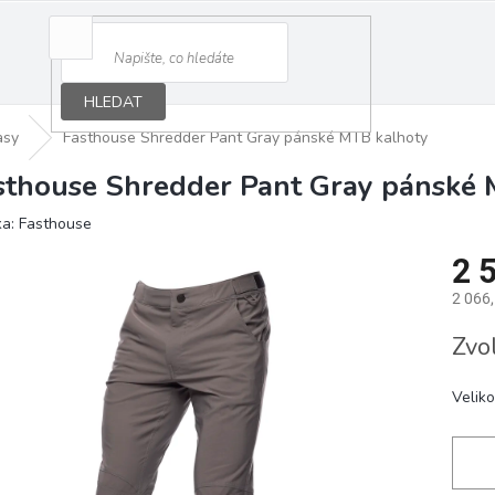
HLEDAT
asy
Fasthouse Shredder Pant Gray pánské MTB kalhoty
sthouse Shredder Pant Gray pánské 
ka:
Fasthouse
2 
2 066
Měrná
Zvo
cena:
Veliko