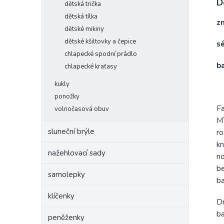
D
dětská trička
dětská tílka
z
dětské mikiny
dětské kšiltovky a čepice
s
chlapecké spodní prádlo
b
chlapecké kraťasy
kukly
ponožky
Fa
volnočasová obuv
MT
sluneční brýle
ro
kn
nažehlovací sady
no
be
samolepky
ba
klíčenky
Dr
ba
peněženky