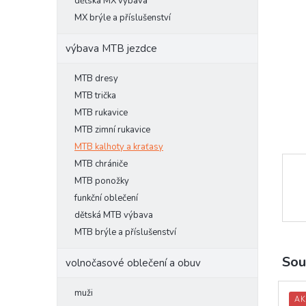
l
dětská MX výbava
MX brýle a příslušenství
výbava MTB jezdce
MTB dresy
MTB trička
MTB rukavice
MTB zimní rukavice
MTB kalhoty a kraťasy
MTB chrániče
MTB ponožky
funkční oblečení
dětská MTB výbava
MTB brýle a příslušenství
Sou
volnočasové oblečení a obuv
muži
AK