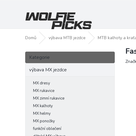
Přejít
na
obsah
Domů
výbava MTB jezdce
MTB kalhoty a krať
Fa
P
Přeskočit
o
Kategorie
kategorie
Znač
s
t
výbava MX jezdce
r
a
MX dresy
n
MX rukavice
n
MX zimní rukavice
í
MX kalhoty
p
MX helmy
a
MX ponožky
n
funkční oblečení
e