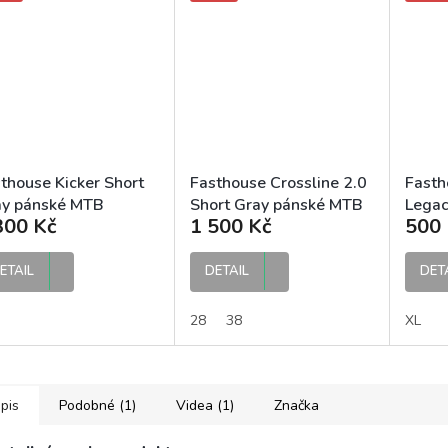
thouse Kicker Short
Fasthouse Crossline 2.0
Fasth
ay pánské MTB
Short Gray pánské MTB
Legac
300 Kč
1 500 Kč
500 
ťasy
kraťasy
MX ru
ETAIL
DETAIL
DET
28
38
XL
pis
Podobné (1)
Videa (1)
Značka