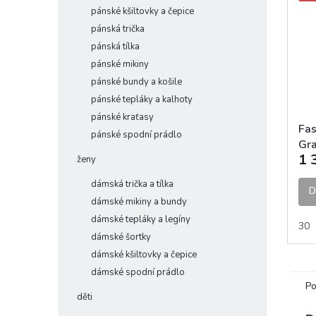
pánské kšiltovky a čepice
pánská trička
pánská tílka
pánské mikiny
pánské bundy a košile
pánské tepláky a kalhoty
pánské kraťasy
Fas
pánské spodní prádlo
Gr
1 
kra
ženy
dámská trička a tílka
D
dámské mikiny a bundy
dámské tepláky a legíny
30
dámské šortky
dámské kšiltovky a čepice
dámské spodní prádlo
Po
děti