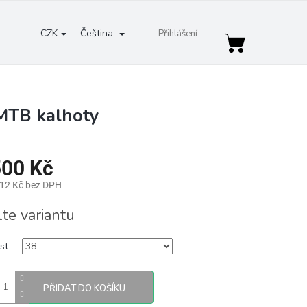
CZK
Čeština
Přihlášení
Nákupní
košík
MTB kalhoty
500 Kč
,12 Kč bez DPH
lte variantu
st
PŘIDAT DO KOŠÍKU