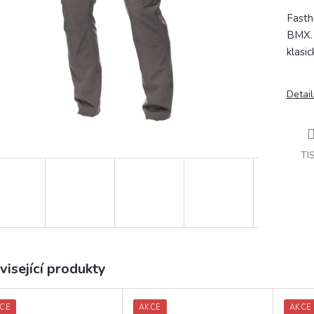
Fasth
BMX. 
klasi
Detail
TI
visející produkty
CE
AKCE
AKCE