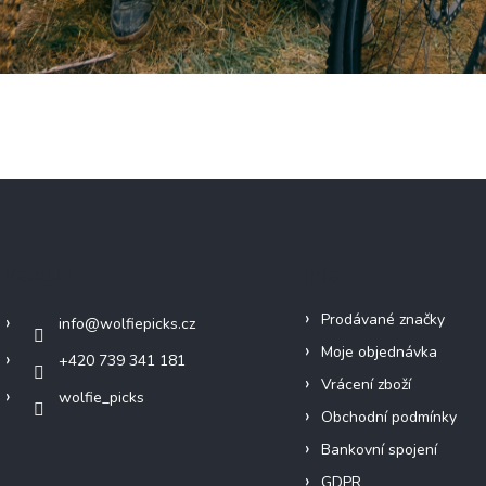
Kontakt
Info
Prodávané značky
info
@
wolfiepicks.cz
Moje objednávka
+420 739 341 181
Vrácení zboží
wolfie_picks
Obchodní podmínky
Bankovní spojení
GDPR