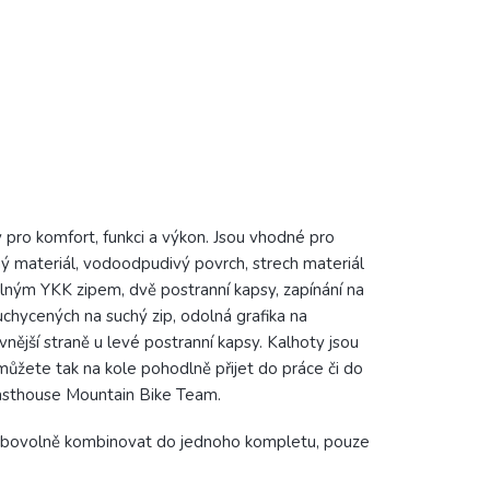
pro komfort, funkci a výkon. Jsou vhodné pro
ný materiál, vodoodpudivý povrch, strech materiál
olným YKK zipem, dvě postranní kapsy, zapínání na
uchycených na suchý zip, odolná grafika na
vnější straně u levé postranní kapsy. Kalhoty jsou
 můžete tak na kole pohodlně přijet do práce či do
asthouse Mountain Bike Team.
e libovolně kombinovat do jednoho kompletu, pouze