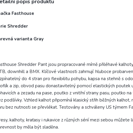
etailní popis produktu
načka Fasthouse
érie Shredder
arevná varianta Gray
sthouse Shredder Pant jsou propracované mírně přiléhavé kalhoty 
B, downhill a BMX. Klíčové vlastnosti zahrnují: hluboce probarve
zpínatelný do 4 stran pro flexibilitu pohybu, kapsa na stehně s od
oflík a zip, obvod pasu donastavitelný pomocí elastických poutek 
havicích a zezadu na pase, poutko z vnitřní strany pasu, poutko na 
z podšívky. Vzhled kalhot připomíná klasický střih běžných kalhot,
ru bez nutnosti se převlékat. Testovány a schváleny US týmem F
esy, kalhoty, kraťasy i rukavice z různých sérií mezi sebou můžet
revnost by měla být sladěna.