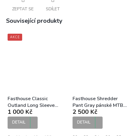
ZEPTAT SE
SDÍLET
Související produkty
AKCE
Fasthouse Classic
Fasthouse Shredder
Outland Long Sleeve
Pant Gray pánské MTB
1 000 Kč
2 500 Kč
Jersey Black DH dres
kalhoty
DETAIL
DETAIL