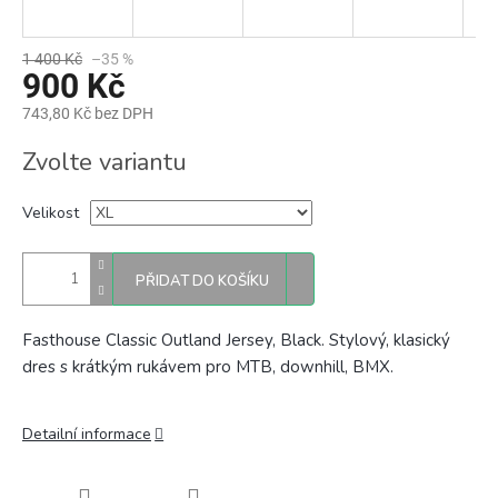
1 400 Kč
–35 %
900 Kč
743,80 Kč bez DPH
Měrná
Zvolte variantu
cena:
Velikost
PŘIDAT DO KOŠÍKU
Fasthouse Classic Outland Jersey, Black. Stylový, k
lasický
dres s krátkým rukávem pro MTB, downhill, BMX.
Detailní informace