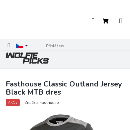
Přejít
na
obsah
Nákupní
košík
Přihlášení
Fasthouse Classic Outland Jersey
Black MTB dres
Značka:
Fasthouse
AKCE