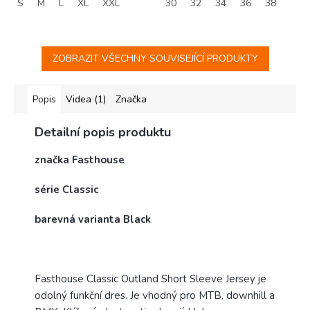
S
M
L
XL
XXL
30
32
34
36
38
ZOBRAZIT VŠECHNY SOUVISEJÍCÍ PRODUKTY
Popis
Videa (1)
Značka
Detailní popis produktu
značka Fasthouse
série Classic
barevná varianta Black
Fasthouse Classic Outland Short Sleeve Jersey je
odolný funkční dres. Je vhodný pro MTB, downhill a