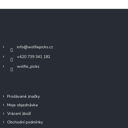
Z
á
p
a
Kontakt
t
í
info
@
wolfiepicks.cz
+420 739 341 181
wolfie_picks
Info
Prodávané značky
Moje objednávka
Vrácení zboží
Obchodní podmínky