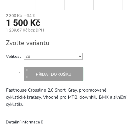
2 300 Kč
–34 %
1 500 Kč
1 239,67 Kč bez DPH
Měrná
Zvolte variantu
cena:
Velikost
PŘIDAT DO KOŠÍKU
Fasthouse Crossline 2.0 Short, Gray, propracované
cyklistické kraťasy. Vhodné pro MTB, downhill, BMX a silniční
cyklistiku.
Detailní informace