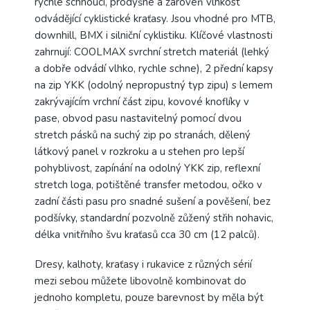
rychle schnoucí, prodyšné a zároveň vlhkost
odvádějící cyklistické kraťasy. Jsou vhodné pro MTB,
downhill, BMX i silniční cyklistiku. Klíčové vlastnosti
zahrnují: COOLMAX svrchní stretch materiál (lehký
a dobře odvádí vlhko, rychle schne), 2 přední kapsy
na zip YKK (odolný nepropustný typ zipu) s lemem
zakrývajícím vrchní část zipu, kovové knoflíky v
pase, obvod pasu nastavitelný pomocí dvou
stretch pásků na suchý zip po stranách, dělený
látkový panel v rozkroku a u stehen pro lepší
pohyblivost, zapínání na odolný YKK zip, reflexní
stretch loga, potištěné transfer metodou, očko v
zadní části pasu pro snadné sušení a pověšení, bez
podšívky, standardní pozvolně zůžený střih nohavic,
délka vnitřního švu kraťasů cca 30 cm (12 palců).
Dresy, kalhoty, kraťasy i rukavice z různých sérií
mezi sebou můžete libovolně kombinovat do
jednoho kompletu, pouze barevnost by měla být