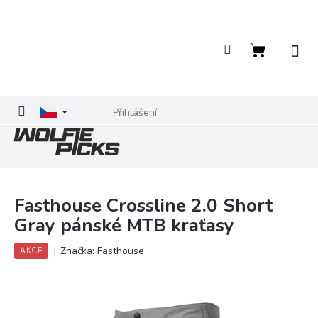
Přejít
na
obsah
Nákupní
košík
Přihlášení
Fasthouse Crossline 2.0 Short
Gray pánské MTB kraťasy
Značka:
Fasthouse
AKCE