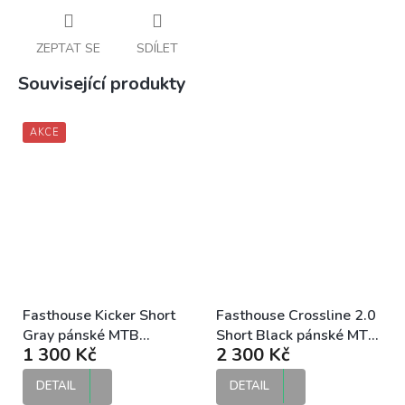
ZEPTAT SE
SDÍLET
Související produkty
AKCE
Fasthouse Kicker Short
Fasthouse Crossline 2.0
Gray pánské MTB
Short Black pánské MTB
1 300 Kč
2 300 Kč
kraťasy
kraťasy
DETAIL
DETAIL