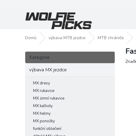
Přejít
na
obsah
Domů
výbava MTB jezdce
MTB chrániče
Fa
P
Přeskočit
o
Kategorie
kategorie
Znač
s
t
výbava MX jezdce
r
a
MX dresy
n
MX rukavice
n
MX zimní rukavice
í
MX kalhoty
p
MX helmy
a
MX ponožky
n
funkční oblečení
e