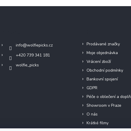
Kontakt
Info
Prodávané značky
info
@
wolfiepicks.cz
Moje objednávka
+420 739 341 181
Vrácení zboží
wolfie_picks
Obchodní podmínky
Bankovní spojení
GDPR
Péče o oblečení a doplň
Showroom v Praze
O nás
Krátké filmy