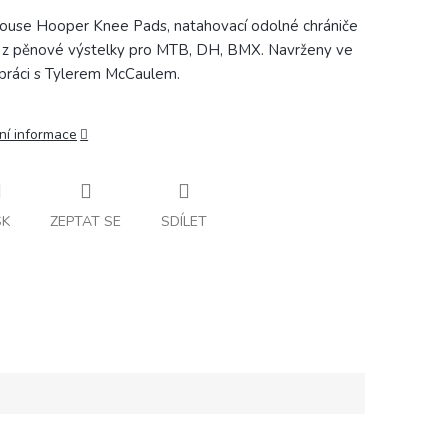
ouse Hooper Knee Pads, natahovací odolné chrániče
 z pěnové výstelky pro MTB, DH, BMX. Navrženy ve
práci s Tylerem McCaulem.
ní informace
SK
ZEPTAT SE
SDÍLET