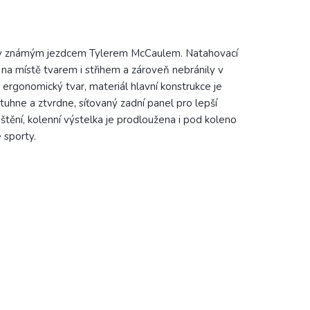
ny známým jezdcem Tylerem McCaulem. Natahovací
y na místě tvarem i střihem a zároveň nebránily v
: ergonomický tvar, materiál hlavní konstrukce je
 ztuhne a ztvrdne, síťovaný zadní panel pro lepší
ištění, kolenní výstelka je prodloužena i pod koleno
 sporty.