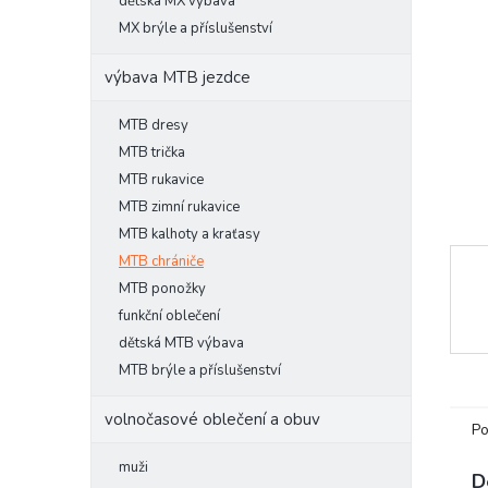
l
dětská MX výbava
MX brýle a příslušenství
výbava MTB jezdce
MTB dresy
MTB trička
MTB rukavice
MTB zimní rukavice
MTB kalhoty a kraťasy
MTB chrániče
MTB ponožky
funkční oblečení
dětská MTB výbava
MTB brýle a příslušenství
volnočasové oblečení a obuv
Po
muži
D