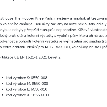
asthouse The Hooper Knee Pads, navrženy a mnohokrát testová
p kolenního chrániče. Jsou ušity tak, aby na noze neklouzaly, držel
hybu a nebyly přespříliš stahující a nepohodlné. Klíčové vlastnosti
olný proti otěru, kolenní výstelky s výplní z pěny, která při nárazu
odyšnost a pohodlí, kolenní výstelka je vyjímatelná pro snadnější č
o extra ochranu. Ideální pro MTB, BMX, DH, koloběžky, brusle i jiné
rtifikace CE EN 1621-1:2021 Level 2
kód výrobce S: 6550-008
kód výrobce M: 6550-009
kód výrobce L: 6550-010
kód výrobce XL: 6550-011