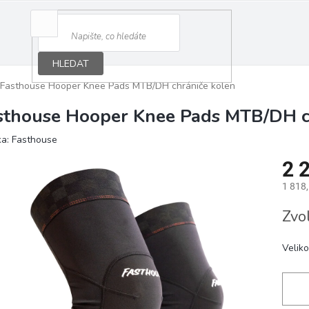
HLEDAT
Fasthouse Hooper Knee Pads MTB/DH chrániče kolen
sthouse Hooper Knee Pads MTB/DH c
ka:
Fasthouse
2 
1 818
Měrná
Zvo
cena:
Veliko