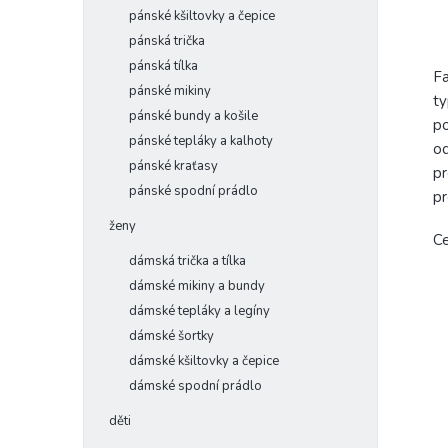
pánské kšiltovky a čepice
pánská trička
pánská tílka
F
pánské mikiny
ty
pánské bundy a košile
po
pánské tepláky a kalhoty
od
pánské kraťasy
pr
pánské spodní prádlo
pr
ženy
Ce
dámská trička a tílka
dámské mikiny a bundy
dámské tepláky a legíny
dámské šortky
dámské kšiltovky a čepice
dámské spodní prádlo
děti