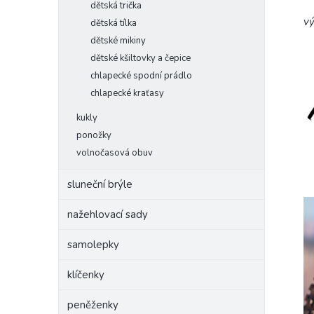
dětská trička
vý
dětská tílka
dětské mikiny
dětské kšiltovky a čepice
chlapecké spodní prádlo
chlapecké kraťasy
kukly
ponožky
volnočasová obuv
sluneční brýle
nažehlovací sady
samolepky
klíčenky
peněženky