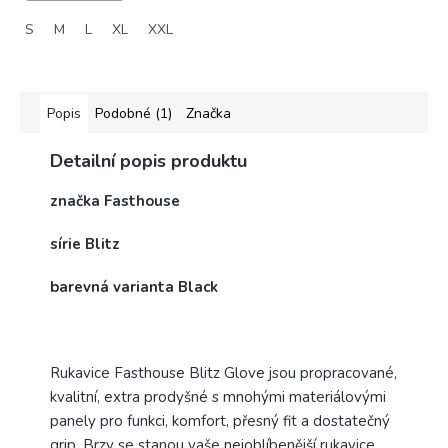
S
M
L
XL
XXL
Popis
Podobné (1)
Značka
Detailní popis produktu
značka Fasthouse
sírie Blitz
barevná varianta Black
Rukavice Fasthouse Blitz Glove jsou propracované,
kvalitní, extra prodyšné s mnohými materiálovými
panely pro funkci, komfort, přesný fit a dostatečný
grip. Brzy se stanou vaše nejoblíbenější rukavice.