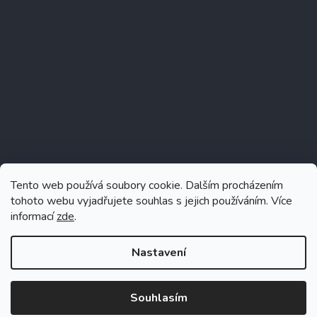
Tento web používá soubory cookie. Dalším procházením
tohoto webu vyjadřujete souhlas s jejich používáním. Více
informací
zde
.
Sledovat na Instagramu
Nastavení
Souhlasím
Vytvořil Shoptet