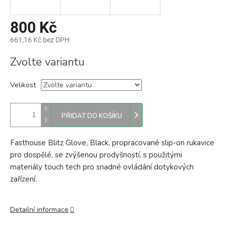
800 Kč
661,16 Kč bez DPH
Měrná
Zvolte variantu
cena:
Velikost
PŘIDAT DO KOŠÍKU
Fasthouse Blitz Glove, Black, propracované slip-on rukavice
pro dospělé, se zvýšenou prodyšností, s použitými
materiály touch tech pro snadné ovládání dotykových
zařízení.
Detailní informace