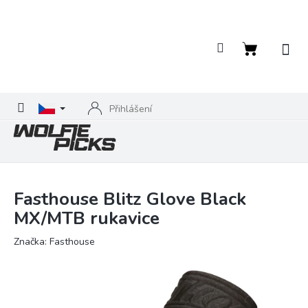
Přejít
na
obsah
Nákupní
košík
Přihlášení
Fasthouse Blitz Glove Black
MX/MTB rukavice
Značka:
Fasthouse