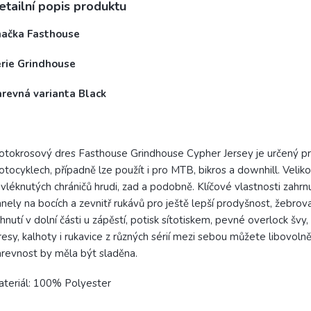
etailní popis produktu
načka Fasthouse
érie Grindhouse
arevná varianta Black
tokrosový dres Fasthouse Grindhouse Cypher Jersey je určený pro
tocyklech, případně lze použít i pro MTB, bikros a downhill. Veli
vléknutých chráničů hrudi, zad a podobně. Klíčové vlastnosti zahrnuj
nely na bocích a zevnitř rukávů pro ještě lepší prodyšnost, žebrov
hnutí v dolní části u zápěstí, potisk sítotiskem, pevné overlock švy,
esy, kalhoty i rukavice z různých sérií mezi sebou můžete libovo
revnost by měla být sladěna.
teriál: 100% Polyester