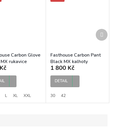
Další
produkt
ouse Carbon Glove
Fasthouse Carbon Pant
 MX rukavice
Black MX kalhoty
Kč
1 800 Kč
AIL
DETAIL
L
XL
XXL
30
42