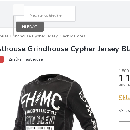
HLEDAT
ouse Grindhouse Cypher Jersey Black MX dres
sthouse Grindhouse Cypher Jersey Bl
Značka:
Fasthouse
E
1 500
1 
909,0
Měrná
Sk
cena:
Veliko