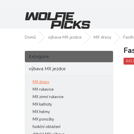
Přejít
na
obsah
Domů
výbava MX jezdce
MX dresy
Fasth
Fa
P
Přeskočit
o
Kategorie
kategorie
s
AKC
t
výbava MX jezdce
r
a
MX dresy
n
MX rukavice
n
MX zimní rukavice
í
MX kalhoty
p
MX helmy
a
MX ponožky
n
funkční oblečení
e