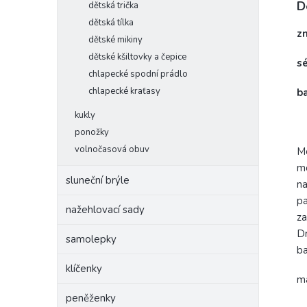
D
dětská trička
dětská tílka
z
dětské mikiny
dětské kšiltovky a čepice
s
chlapecké spodní prádlo
chlapecké kraťasy
b
kukly
ponožky
volnočasová obuv
Mo
mo
sluneční brýle
na
pa
nažehlovací sady
za
Dr
samolepky
ba
klíčenky
ma
peněženky