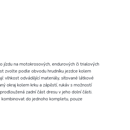
 jízdu na motokrosových, endurových či trialových
kost zvolte podle obvodu hrudníku jezdce kolem
í: vlhkost odvádějící materiály, síťované látkové
aný okraj kolem krku a zápěstí, rukáv s možností
 prodloužená zadní část dresu v jeho dolní části.
lně kombinovat do jednoho kompletu, pouze