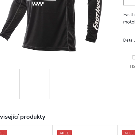
Fasth
motok
Detail
TI
visející produkty
CE
AKCE
AKCE