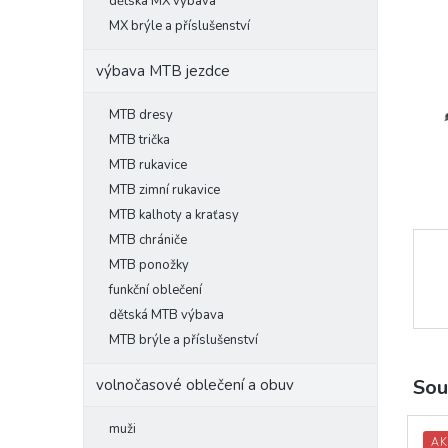
l
dětská MX výbava
MX brýle a příslušenství
výbava MTB jezdce
MTB dresy
MTB trička
MTB rukavice
MTB zimní rukavice
MTB kalhoty a kraťasy
MTB chrániče
MTB ponožky
funkční oblečení
dětská MTB výbava
MTB brýle a příslušenství
Sou
volnočasové oblečení a obuv
muži
AK