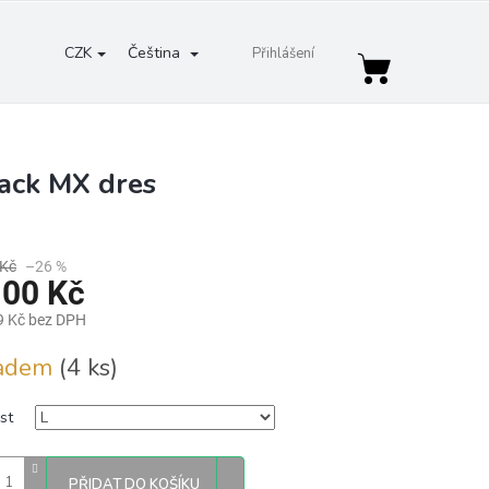
CZK
Čeština
Přihlášení
Nákupní
košík
ack MX dres
 Kč
–26 %
100 Kč
9 Kč bez DPH
ladem
(4 ks)
st
PŘIDAT DO KOŠÍKU