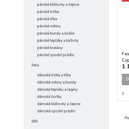
pánské kšiltovky a čepice
pánská trička
pánská tílka
pánské mikiny
pánské bundy a košile
pánské tepláky a kalhoty
pánské kraťasy
Fas
pánské spodní prádlo
Cyp
ženy
1 
Sil
dámská trička a tílka
D
dámské mikiny a bundy
dámské tepláky a legíny
S
dámské šortky
dámské kšiltovky a čepice
dámské spodní prádlo
Po
děti