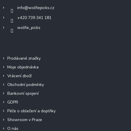
í
info
@
wolfiepicks.cz
+420 739 341 181
wolfie_picks
Info
Prodávané značky
Moje objednávka
Vrácení zboží
Obchodní podmínky
Bankovní spojení
GDPR
Péče o oblečení a doplňky
Showroom v Praze
O nás