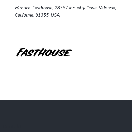
výrobce: Fasthouse, 28757 Industry Drive, Valencia,
California, 91355, USA
Z
á
p
a
Kontakt
t