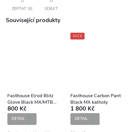
ZEPTAT SE
SDÍLET
Související produkty
AKCE
Fasthouse Elrod Blitz
Fasthouse Carbon Pant
Glove Black MX/MTB
Black MX kalhoty
800 Kč
1 800 Kč
rukavice
DETAIL
DETAIL