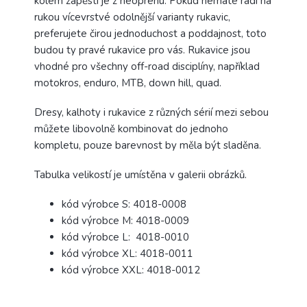
kolem zápěstí je z neoprenu. Pokud nemáte rádi na
rukou vícevrstvé odolnější varianty rukavic,
preferujete čirou jednoduchost a poddajnost, toto
budou ty pravé rukavice pro vás. Rukavice jsou
vhodné pro všechny off-road disciplíny, například
motokros, enduro, MTB, down hill, quad.
Dresy, kalhoty i rukavice z různých sérií mezi sebou
můžete libovolně kombinovat do jednoho
kompletu, pouze barevnost by měla být sladěna.
Tabulka velikostí je umístěna v galerii obrázků.
kód výrobce S: 4018-0008
kód výrobce M: 4018-0009
kód výrobce L: 4018-0010
kód výrobce XL: 4018-0011
kód výrobce XXL: 4018-0012