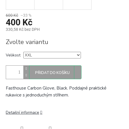
600 Kč
–33 %
400 Kč
330,58 Kč bez DPH
Měrná
Zvolte variantu
cena:
Velikost
PŘIDAT DO KOŠÍKU
Fasthouse Carbon Glove, Black. Poddajné praktické
rukavice s jednoduchým střihem.
Detailní informace