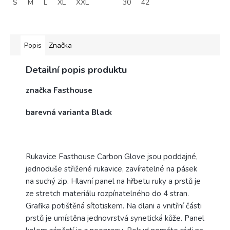
S
M
L
XL
XXL
30
42
Popis
Značka
Detailní popis produktu
značka Fasthouse
barevná varianta Black
Rukavice Fasthouse Carbon Glove jsou poddajné,
jednoduše střižené rukavice, zavíratelné na pásek
na suchý zip. Hlavní panel na hřbetu ruky a prstů je
ze stretch materiálu rozpínatelného do 4 stran.
Grafika potištěná sítotiskem. Na dlani a vnitřní části
prstů je umístěna jednovrstvá synetická kůže. Panel