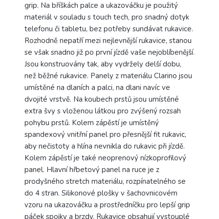
grip.
Na bříškách palce a ukazováčku je použitý
materiál v souladu s touch tech, pro snadný dotyk
telefonu či tabletu, bez potřeby sundávat rukavice.
Rozhodně nepatří mezi nejlevnější rukavice, stanou
se však snadno již po první jízdě vaše nejoblíbenější.
Jsou konstruovány tak, aby vydržely delší dobu,
než běžné rukavice. Panely z materiálu Clarino jsou
umístěné na dlaních a palci, na dlani navíc ve
dvojité vrstvě. Na koubech prstů jsou umístěné
extra švy s vloženou látkou pro zvýšený rozsah
pohybu prstů. Kolem zápěstí je umístěný
spandexový vnitřní panel pro přesnější fit rukavic,
aby nečistoty a hlína nevnikla do rukavic při jízdě.
Kolem zápěstí je také neoprenový nízkoprofilový
panel. Hlavní hřbetový panel na ruce je z
prodyšného stretch materiálu, rozpínatelného se
do 4 stran. Silikonové plošky v šachovnicovém
vzoru na ukazováčku a prostředníčku pro lepší grip
páček spojky a brzdy. Rukavice obsahují vystouplé