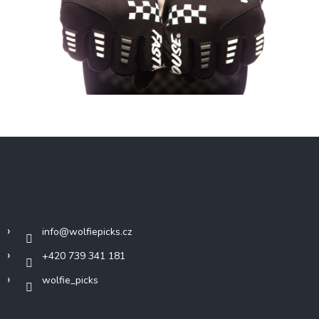
Z
á
p
a
Kontakt
t
í
info
@
wolfiepicks.cz
+420 739 341 181
wolfie_picks