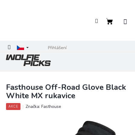
Přejít
na
obsah
Nákupní
košík
Přihlášení
Fasthouse Off-Road Glove Black
White MX rukavice
Značka:
Fasthouse
AKCE