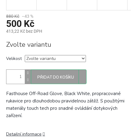
880 Kč
–43 %
500 Kč
413,22 Kč bez DPH
Měrná
Zvolte variantu
cena:
Velikost
PŘIDAT DO KOŠÍKU
Fasthouse Off-Road Glove, Black White, propracované
rukavice pro dlouhodobou pravidelnou zátěž. S
použitými
materiály touch tech pro snadné ovládání dotykových
zařízení.
Detailní informace