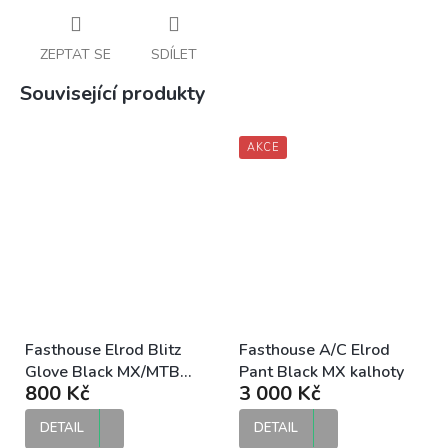
ZEPTAT SE
SDÍLET
Související produkty
AKCE
Fasthouse Elrod Blitz
Fasthouse A/C Elrod
Glove Black MX/MTB
Pant Black MX kalhoty
800 Kč
3 000 Kč
rukavice
DETAIL
DETAIL