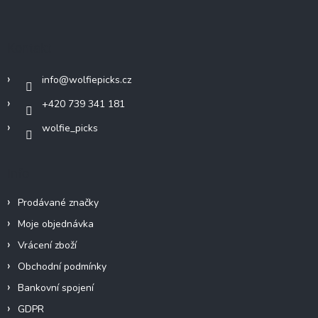
á
p
a
Kontakt
t
í
info
@
wolfiepicks.cz
+420 739 341 181
wolfie_picks
Info
Prodávané značky
Moje objednávka
Vrácení zboží
Obchodní podmínky
Bankovní spojení
GDPR