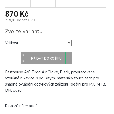
870 Kč
719,01 Kč bez DPH
Měrná
Zvolte variantu
cena:
Velikost
PŘIDAT DO KOŠÍKU
Fasthouse A/C Elrod Air Glove, Black, propracované
vzdušné rukavice, s použitými materiály touch tech pro
snadné ovládání dotykových zařízení. Ideální pro MX, MTB,
DH, quad.
Detailní informace