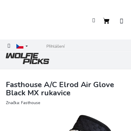
Přejít
na
obsah
Nákupní
košík
Přihlášení
Fasthouse A/C Elrod Air Glove
Black MX rukavice
Značka:
Fasthouse