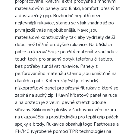
propracované, kvalitní, extra prodyšné s mnohými
materiálovými panely pro funkci, komfort, přesný fit
a dostatečný grip. Rozhodně nepatří mezi
nejlevnější rukavice, stanou se však snadno již po
první jízdě vaše nejoblíbenější. Navíc jsou
materiálově konstruovány tak, aby vydržely delší
dobu, než běžné prodyšné rukavice. Na bříškách
palce a ukazováčku je použitý materiál v souladu s
touch tech, pro snadný dotyk telefonu či tabletu,
bez potřeby sundávat rukavice. Panely z
perforovaného materiálu Clarino jsou umístěné na
dlaních a palci. Kolem zápěstí je elastický
nízkoprofilový panel pro přesný fit rukavic, který se
zapíná na suchý zip. Hlavní hřbetový panel na ruce
a na prstech je z velmi pevné stretch odolné
síťoviny. Silikonové plošky v šachovnicovém vzoru
na ukazováčku a prostředníčku pro lepší grip páček
spojky a brzdy. Rukavice obsahují logo Fasthouse a
FH/MC (vyrobené pomocí TPR technologie) na