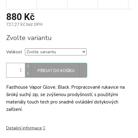
880 Kč
727,27 Kč bez DPH
Měrná
Zvolte variantu
cena:
Velikost
PŘIDAT DO KOŠÍKU
Fasthouse Vapor Glove, Black. Propracované rukavice na
široký suchý zip, se zvýšenou prodyšností, s použitými
materiály touch tech pro snadné ovládání dotykových
zařízení.
Detailní informace