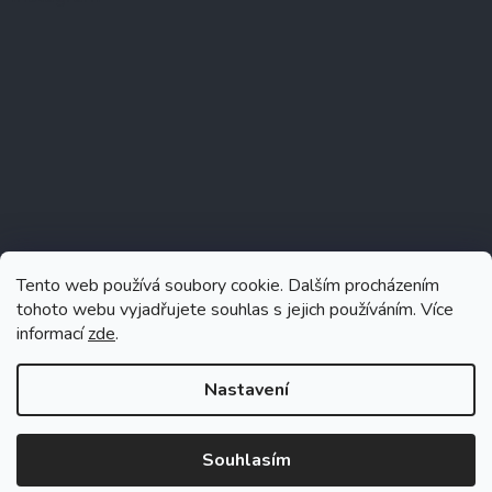
Tento web používá soubory cookie. Dalším procházením
tohoto webu vyjadřujete souhlas s jejich používáním. Více
informací
zde
.
Sledovat na Instagramu
Nastavení
Souhlasím
Vytvořil Shoptet