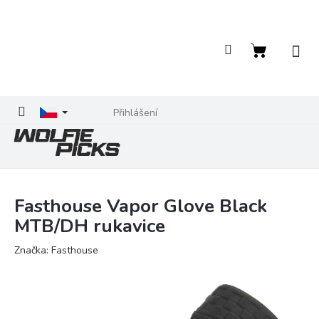
Přejít
na
obsah
Nákupní
košík
Přihlášení
Fasthouse Vapor Glove Black
MTB/DH rukavice
Značka:
Fasthouse