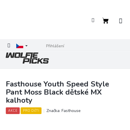
Přejít
na
obsah
Nákupní
košík
Přihlášení
Fasthouse Youth Speed Style
Pant Moss Black dětské MX
kalhoty
Značka:
Fasthouse
AKCE
PRO DĚTI