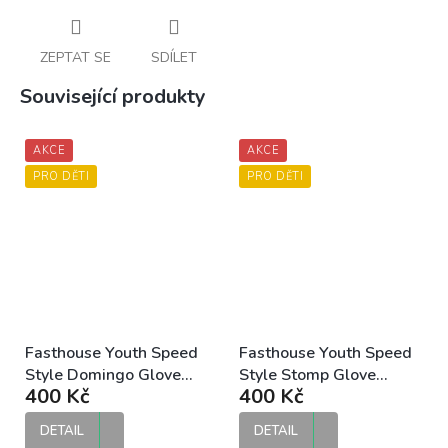
ZEPTAT SE
SDÍLET
Související produkty
AKCE
AKCE
PRO DĚTI
PRO DĚTI
Fasthouse Youth Speed
Fasthouse Youth Speed
Style Domingo Glove
Style Stomp Glove
400 Kč
400 Kč
Black Moss dětské MX
Cream dětské MTB/DH
rukavice
rukavice
DETAIL
DETAIL