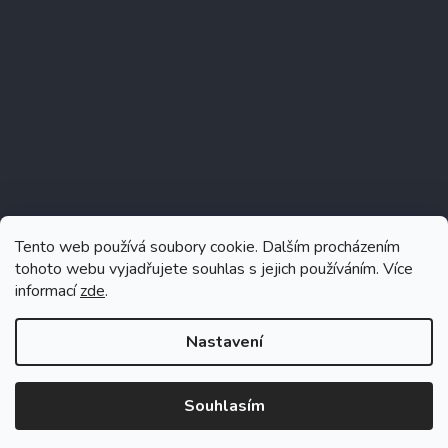
Tento web používá soubory cookie. Dalším procházením
tohoto webu vyjadřujete souhlas s jejich používáním. Více
informací
zde
.
Sledovat na Instagramu
Nastavení
Souhlasím
Vytvořil Shoptet