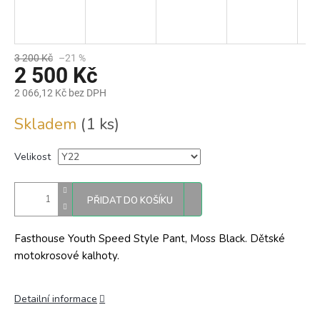
3 200 Kč
–21 %
2 500 Kč
2 066,12 Kč bez DPH
Měrná
Skladem
(1 ks)
cena:
Velikost
PŘIDAT DO KOŠÍKU
Fasthouse Youth Speed Style Pant, Moss Black. Dětské
motokrosové kalhoty.
Detailní informace