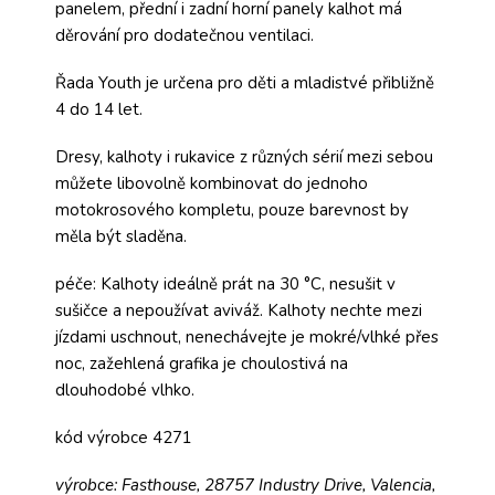
panelem, přední i zadní horní panely kalhot má
děrování pro dodatečnou ventilaci.
Řada Youth je určena pro děti a mladistvé přibližně
4 do 14 let.
Dresy, kalhoty i rukavice z různých sérií mezi sebou
můžete libovolně kombinovat do jednoho
motokrosového kompletu, pouze barevnost by
měla být sladěna.
péče: Kalhoty ideálně prát na 30 °C, nesušit v
sušičce a nepoužívat aviváž. Kalhoty nechte mezi
jízdami uschnout, nenechávejte je mokré/vlhké přes
noc, zažehlená grafika je choulostivá na
dlouhodobé vlhko.
kód výrobce 4271
výrobce: Fasthouse, 28757 Industry Drive, Valencia,