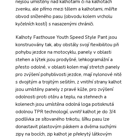
nejsou umístěny nad kalhotami či na kalhotách
zvenku, ale přímo mezi tělem a kalhotami, měřte
obvod sníženého pasu (obvodu kolem vrcholu
kyčelních kostí) s nasazenými chrániči.
Kalhoty Fasthouse Youth Speed Style Pant jsou
konstruovány tak, aby obstály svojí flexibilitou při
pohybu jezdce na motocyklu, panely v oblasti
stehen a lýtek jsou prodyšné, lehkogramážní a
přesto odolné, v oblasti kolen mají stretch panely
pro zvýšení pohyblivosti jezdce, mají nylonové nitě
s dvojitým a trojitým sešitím, z vnitřní strany kalhot
jsou umístěny panely z pravé kůže, pro zvýšení
odolnosti proti otěru a teplu, na stehnech a
kolenech jsou umístěna odolná loga potisknutá
odolnou TPR technologií, uvnitř kalhot je do 3/4
podšívka ze síťovaného trikotu, šířku pasu lze
donastavit plastovým páskem a dvěma suchými
zipy na bocích, zip kalhot je překrytý látkovým