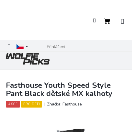
Přejít
na
obsah
Nákupní
košík
Přihlášení
Fasthouse Youth Speed Style
Pant Black dětské MX kalhoty
Značka:
Fasthouse
AKCE
PRO DĚTI