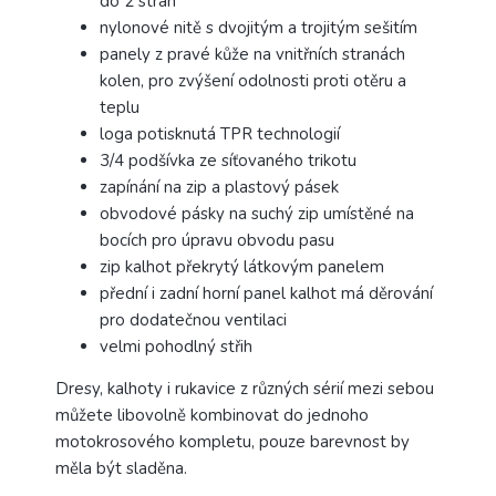
do 2 stran
nylonové nitě s dvojitým a trojitým sešitím
panely z pravé kůže na vnitřních stranách
kolen, pro zvýšení odolnosti proti otěru a
teplu
loga potisknutá TPR technologií
3/4 podšívka ze síťovaného trikotu
zapínání na zip a plastový pásek
obvodové pásky na suchý zip umístěné na
bocích pro úpravu obvodu pasu
zip kalhot překrytý látkovým panelem
přední i zadní horní panel kalhot má děrování
pro dodatečnou ventilaci
velmi pohodlný střih
Dresy, kalhoty i rukavice z různých sérií mezi sebou
můžete libovolně kombinovat do jednoho
motokrosového kompletu, pouze barevnost by
měla být sladěna.