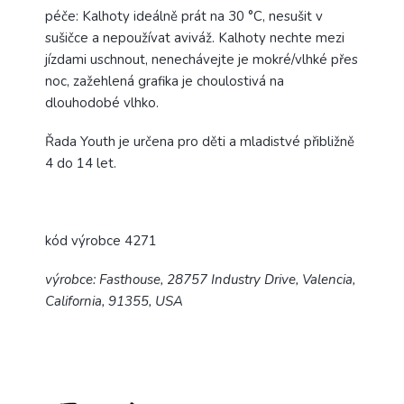
péče: Kalhoty ideálně prát na
30 °C, nesušit v
sušičce a nepoužívat aviváž. Kalhoty nechte mezi
jízdami uschnout, nenechávejte je mokré/vlhké přes
noc, zažehlená grafika je choulostivá na
dlouhodobé vlhko.
Řada Youth je určena pro děti a mladistvé přibližně
4 do 14 let.
kód výrobce 4271
výrobce: Fasthouse, 28757 Industry Drive, Valencia,
California, 91355, USA