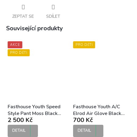
ZEPTAT SE
SDÍLET
Související produkty
AKCE
PRO DĚTI
PRO DĚTI
Fasthouse Youth Speed
Fasthouse Youth A/C
Style Pant Moss Black
Elrod Air Glove Black
2 500 Kč
700 Kč
dětské MX kalhoty
dětské MX rukavice
DETAIL
DETAIL