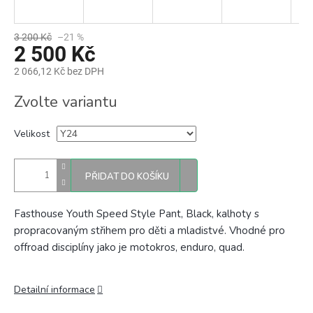
3 200 Kč
–21 %
2 500 Kč
2 066,12 Kč bez DPH
Měrná
Zvolte variantu
cena:
Velikost
PŘIDAT DO KOŠÍKU
Fasthouse Youth Speed Style Pant, Black, kalhoty s
propracovaným střihem pro děti a mladistvé. Vhodné pro
offroad disciplíny jako je motokros, enduro, quad.
Detailní informace