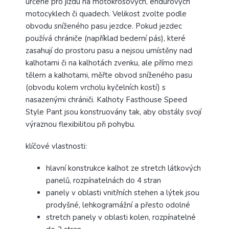
určené pro jízdu na motokrosových, endurových
motocyklech či quadech. Velikost zvolte podle
obvodu sníženého pasu jezdce. Pokud jezdec
používá chrániče (například bederní pás), které
zasahují do prostoru pasu a nejsou umístěny nad
kalhotami či na kalhotách zvenku, ale přímo mezi
tělem a kalhotami, měřte obvod sníženého pasu
(obvodu kolem vrcholu kyčelních kostí) s
nasazenými chrániči. Kalhoty Fasthouse Speed
Style Pant jsou konstruovány tak, aby obstály svojí
výraznou flexibilitou při pohybu.
klíčové vlastnosti:
hlavní konstrukce kalhot ze stretch látkových
panelů, rozpínatelnách do 4 stran
panely v oblasti vnitřních stehen a lýtek jsou
prodyšné, lehkogramážní a přesto odolné
stretch panely v oblasti kolen, rozpínatelné