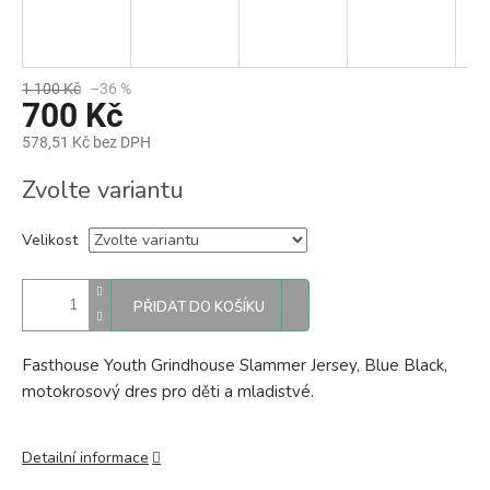
1 100 Kč
–36 %
700 Kč
578,51 Kč bez DPH
Měrná
Zvolte variantu
cena:
Velikost
PŘIDAT DO KOŠÍKU
Fasthouse Youth Grindhouse Slammer Jersey, Blue Black,
motokrosový dres pro děti a mladistvé.
Detailní informace