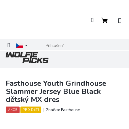
Přejít
na
obsah
Nákupní
košík
Přihlášení
Fasthouse Youth Grindhouse
Slammer Jersey Blue Black
dětský MX dres
Značka:
Fasthouse
AKCE
PRO DĚTI