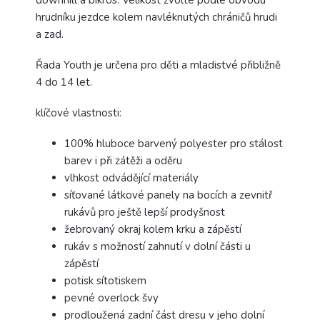
downhill a bikros. Velikost zvolte podle obvodu
hrudníku jezdce kolem navléknutých chráničů hrudi
a zad.
Řada Youth je určena pro děti a mladistvé přibližně
4 do 14 let.
klíčové vlastnosti:
100% hluboce barvený polyester pro stálost
barev i při zátěži a oděru
vlhkost odvádějící materiály
síťované látkové panely na bocích a zevnitř
rukávů pro ještě lepší prodyšnost
žebrovaný okraj kolem krku a zápěstí
rukáv s možností zahnutí v dolní části u
zápěstí
potisk sítotiskem
pevné overlock švy
prodloužená zadní část dresu v jeho dolní