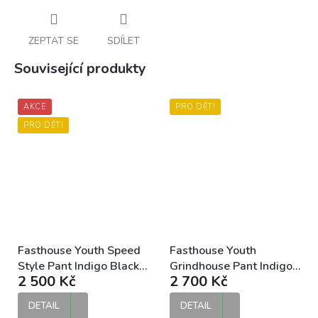
ZEPTAT SE
SDÍLET
Související produkty
AKCE
PRO DĚTI
PRO DĚTI
Fasthouse Youth Speed
Fasthouse Youth
Style Pant Indigo Black
Grindhouse Pant Indigo
2 500 Kč
2 700 Kč
dětské MX kalhoty
Black dětské MX kalhoty
DETAIL
DETAIL