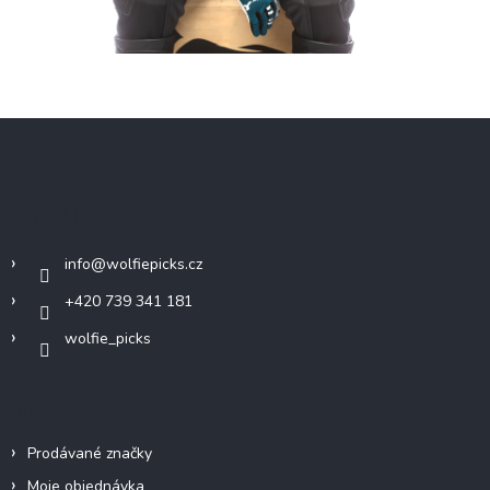
Z
á
p
a
Kontakt
t
í
info
@
wolfiepicks.cz
+420 739 341 181
wolfie_picks
Info
Prodávané značky
Moje objednávka