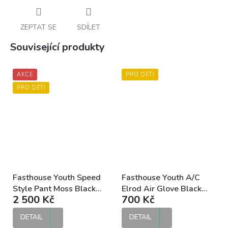
ZEPTAT SE
SDÍLET
Související produkty
AKCE
PRO DĚTI
PRO DĚTI
Fasthouse Youth Speed
Fasthouse Youth A/C
Style Pant Moss Black
Elrod Air Glove Black
2 500 Kč
700 Kč
dětské MX kalhoty
dětské MX rukavice
DETAIL
DETAIL