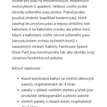
určené pro jízdu na motokrosových, endurových
motocyklech či quadech. Velikost zvolte podle
obvodu sníženého pasu jezdce. Pokud jezdec
používá chrániče (například bederní pás), které
zasahují do prostoru pasu a nejsou umístěny nad
kalhotami či na kalhotách zvenku, ale přímo mezi
tělem a kalhotami, měřte obvod sníženého pasu
(obvodu kolem vrcholu kyčelních kostí) s
nasazenými chrániči. Kalhoty Fasthouse Speed
Style Pant jsou konstruovány tak, aby obstály svojí
výraznou flexibilitou při pohybu.
klíčové vlastnosti:
hlavní konstrukce kalhot ze stretch látkových
panelů, rozpínatelnách do 4 stran
panely v oblasti vnitřních stehen a lýtek jsou
prodyšné, lehkogramážní a přesto odolné
stretch panely v oblasti kolen, rozpínatelné