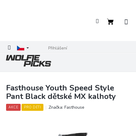
Přejít
na
obsah
Nákupní
košík
Přihlášení
Fasthouse Youth Speed Style
Pant Black dětské MX kalhoty
Značka:
Fasthouse
AKCE
PRO DĚTI