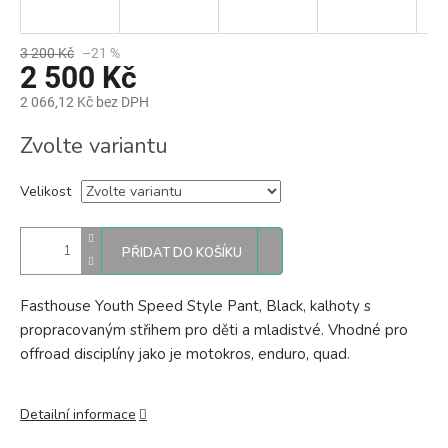
3 200 Kč
–21 %
2 500 Kč
2 066,12 Kč bez DPH
Měrná
Zvolte variantu
cena:
Velikost
PŘIDAT DO KOŠÍKU
Fasthouse Youth Speed Style Pant, Black, kalhoty s
propracovaným střihem pro děti a mladistvé. Vhodné pro
offroad disciplíny jako je motokros, enduro, quad.
Detailní informace