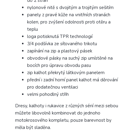
do 2 stran
nylonové nitě s dvojitým a trojitým sešitím
panely z pravé kůže na vnitřních stranách
kolen, pro zvýšení odolnosti proti otěru a
teplu
loga potisknutá TPR technologií
3/4 podšívka ze síťovaného trikotu
zapínání na zip a plastový pásek
obvodové pásky na suchý zip umístěné na
bocích pro úpravu obvodu pasu
zip kalhot překrytý látkovým panelem
přední i zadní horní panel kalhot má děrování
pro dodatečnou ventilaci
velmi pohodlný střih
Dresy, kalhoty i rukavice z různých sérií mezi sebou
můžete libovolně kombinovat do jednoho
motokrosového kompletu, pouze barevnost by
měla být sladěna.