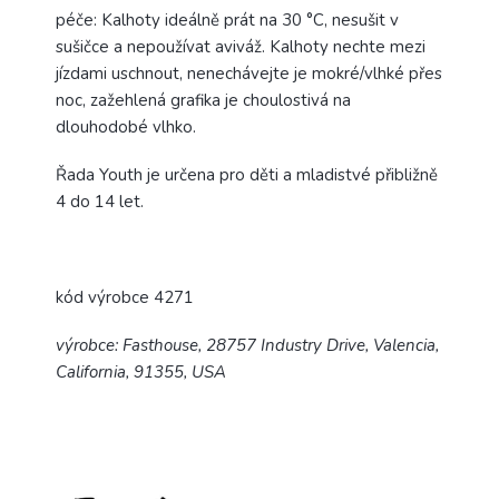
péče: Kalhoty ideálně prát na
30 °C, nesušit v
sušičce a nepoužívat aviváž. Kalhoty nechte mezi
jízdami uschnout, nenechávejte je mokré/vlhké přes
noc, zažehlená grafika je choulostivá na
dlouhodobé vlhko.
Řada Youth je určena pro děti a mladistvé přibližně
4 do 14 let.
kód výrobce 4271
výrobce: Fasthouse, 28757 Industry Drive, Valencia,
California, 91355, USA