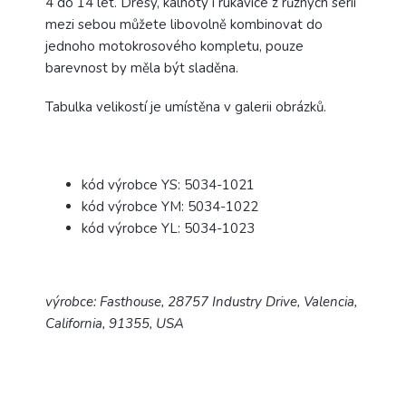
4 do 14 let. Dresy, kalhoty i rukavice z různých sérií
mezi sebou můžete libovolně kombinovat do
jednoho motokrosového kompletu, pouze
barevnost by měla být sladěna.
Tabulka velikostí je umístěna v galerii obrázků.
kód výrobce YS: 5034-1021
kód výrobce YM: 5034-1022
kód výrobce YL: 5034-1023
výrobce: Fasthouse, 28757 Industry Drive, Valencia,
California, 91355, USA