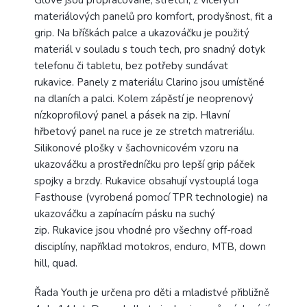
Glove jsou propracované, stretch, z vícerých
materiálových panelů pro komfort, prodyšnost, fit a
grip. Na bříškách palce a ukazováčku je použitý
materiál v souladu s touch tech, pro snadný dotyk
telefonu či tabletu, bez potřeby sundávat
rukavice. Panely z materiálu Clarino jsou umístěné
na dlaních a palci. Kolem zápěstí je neoprenový
nízkoprofilový panel a pásek na zip. Hlavní
hřbetový panel na ruce je ze stretch matreriálu.
Silikonové plošky v šachovnicovém vzoru na
ukazováčku a prostředníčku pro lepší grip páček
spojky a brzdy. Rukavice obsahují vystouplá loga
Fasthouse (vyrobená pomocí TPR technologie) na
ukazováčku a zapínacím pásku na suchý
zip. Rukavice jsou vhodné pro všechny off-road
disciplíny, například motokros, enduro, MTB, down
hill, quad.
Řada Youth je určena pro děti a mladistvé přibližně