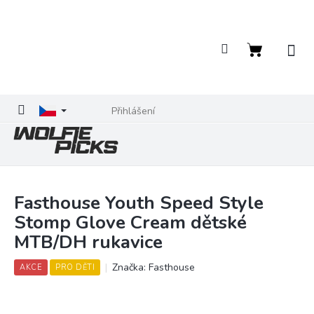
Přejít
na
obsah
Nákupní
košík
Přihlášení
Fasthouse Youth Speed Style
Stomp Glove Cream dětské
MTB/DH rukavice
Značka:
Fasthouse
AKCE
PRO DĚTI