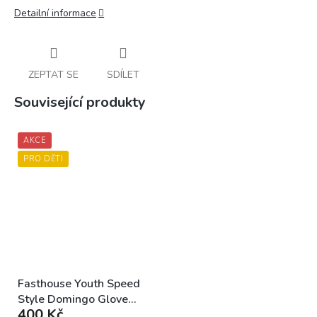
Detailní informace
ZEPTAT SE
SDÍLET
Související produkty
AKCE
PRO DĚTI
Fasthouse Youth Speed
Style Domingo Glove
400 Kč
Gray Black dětské MX