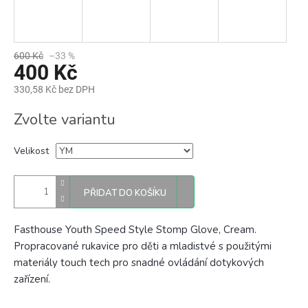
600 Kč
–33 %
400 Kč
330,58 Kč bez DPH
Měrná
Zvolte variantu
cena:
Velikost
PŘIDAT DO KOŠÍKU
Fasthouse Youth Speed Style Stomp Glove, Cream.
Propracované rukavice pro děti a mladistvé
s použitými
materiály touch tech pro snadné ovládání dotykových
zařízení.