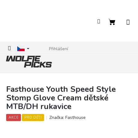
Přejít
na
obsah
Nákupní
košík
Přihlášení
Fasthouse Youth Speed Style
Stomp Glove Cream dětské
MTB/DH rukavice
Značka:
Fasthouse
AKCE
PRO DĚTI