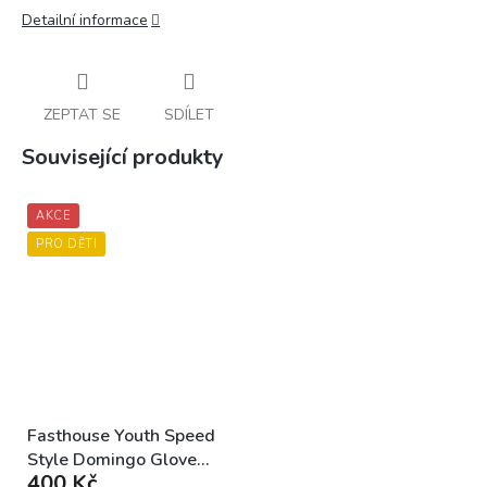
Detailní informace
ZEPTAT SE
SDÍLET
Související produkty
AKCE
PRO DĚTI
Fasthouse Youth Speed
Style Domingo Glove
400 Kč
Gray Black dětské MX