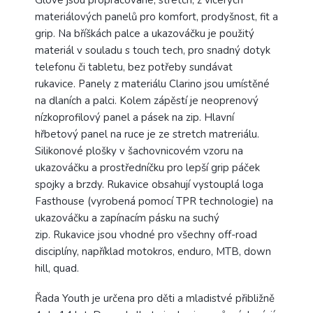
Glove jsou propracované, stretch, z vícerých
materiálových panelů pro komfort, prodyšnost, fit a
grip. Na bříškách palce a ukazováčku je použitý
materiál v souladu s touch tech, pro snadný dotyk
telefonu či tabletu, bez potřeby sundávat
rukavice. Panely z materiálu Clarino jsou umístěné
na dlaních a palci. Kolem zápěstí je neoprenový
nízkoprofilový panel a pásek na zip. Hlavní
hřbetový panel na ruce je ze stretch matreriálu.
Silikonové plošky v šachovnicovém vzoru na
ukazováčku a prostředníčku pro lepší grip páček
spojky a brzdy. Rukavice obsahují vystouplá loga
Fasthouse (vyrobená pomocí TPR technologie) na
ukazováčku a zapínacím pásku na suchý
zip. Rukavice jsou vhodné pro všechny off-road
disciplíny, například motokros, enduro, MTB, down
hill, quad.
Řada Youth je určena pro děti a mladistvé přibližně