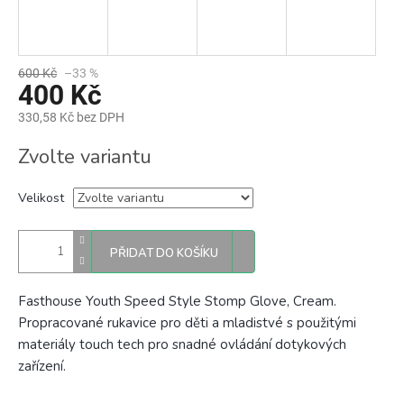
600 Kč
–33 %
400 Kč
330,58 Kč bez DPH
Měrná
Zvolte variantu
cena:
Velikost
PŘIDAT DO KOŠÍKU
Fasthouse Youth Speed Style Stomp Glove, Cream.
Propracované rukavice pro děti a mladistvé
s použitými
materiály touch tech pro snadné ovládání dotykových
zařízení.