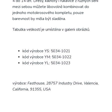
4 do 14 let. Dresy, kalhoty i rukavice z různých sérií
mezi sebou můžete libovolně kombinovat do
jednoho motokrosového kompletu, pouze
barevnost by měla být sladěna.
Tabulka velikostí je umístěna v galerii obrázků.
kód výrobce YS: 5034-1021
kód výrobce YM: 5034-1022
kód výrobce YL: 5034-1023
výrobce: Fasthouse, 28757 Industry Drive, Valencia,
California, 91355, USA