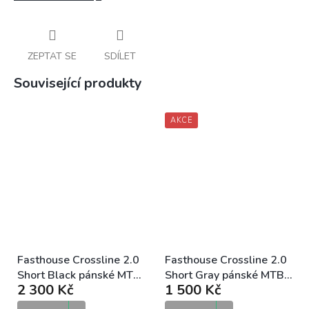
ZEPTAT SE
SDÍLET
Související produkty
AKCE
Fasthouse Crossline 2.0
Fasthouse Crossline 2.0
Short Black pánské MTB
Short Gray pánské MTB
2 300 Kč
1 500 Kč
kraťasy
kraťasy