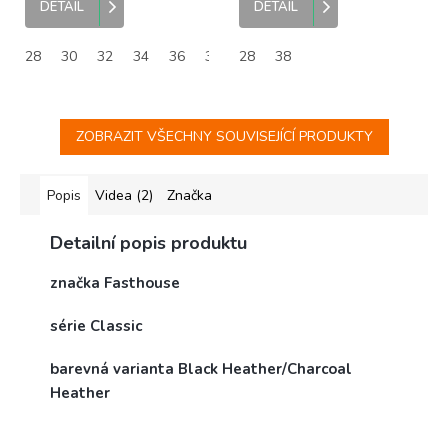
DETAIL
DETAIL
28
30
32
34
36
38
28
40
38
42
ZOBRAZIT VŠECHNY SOUVISEJÍCÍ PRODUKTY
Popis
Videa (2)
Značka
Detailní popis produktu
značka Fasthouse
série Classic
barevná varianta Black Heather/Charcoal
Heather