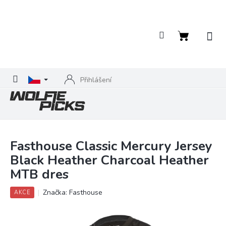
Přejít
na
obsah
Nákupní
košík
Přihlášení
Fasthouse Classic Mercury Jersey
Black Heather Charcoal Heather
MTB dres
Značka:
Fasthouse
AKCE