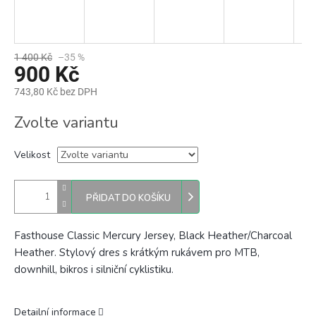
1 400 Kč
–35 %
900 Kč
743,80 Kč bez DPH
Měrná
Zvolte variantu
cena:
Velikost
PŘIDAT DO KOŠÍKU
Fasthouse Classic Mercury Jersey, Black Heather/Charcoal
Heather. Stylový
dres s krátkým rukávem pro MTB,
downhill, bikros i silniční cyklistiku.
Detailní informace