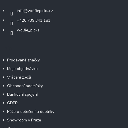
t
í
info
@
wolfiepicks.cz
+420 739 341 181
wolfie_picks
Info
Prodávané značky
Moje objednávka
Vrácení zboží
Obchodní podmínky
Bankovní spojení
GDPR
Péče o oblečení a doplňky
Showroom v Praze