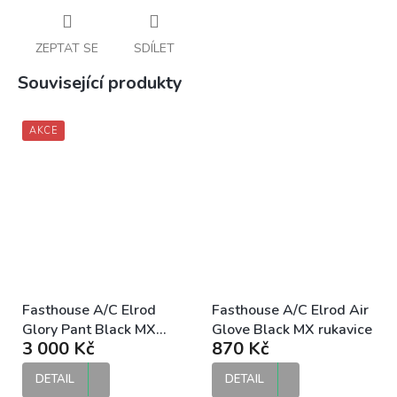
ZEPTAT SE
SDÍLET
Související produkty
AKCE
Fasthouse A/C Elrod
Fasthouse A/C Elrod Air
Glory Pant Black MX
Glove Black MX rukavice
3 000 Kč
870 Kč
kalhoty
DETAIL
DETAIL