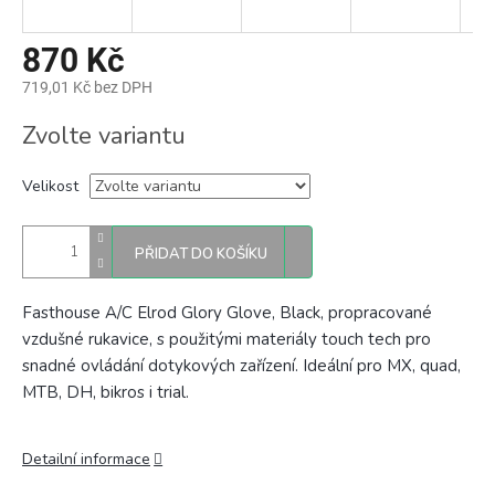
870 Kč
719,01 Kč bez DPH
Měrná
Zvolte variantu
cena:
Velikost
PŘIDAT DO KOŠÍKU
Fasthouse A/C Elrod Glory Glove, Black, propracované
vzdušné rukavice, s použitými materiály touch tech pro
snadné ovládání dotykových zařízení. Ideální pro MX, quad,
MTB, DH, bikros i trial.
Detailní informace