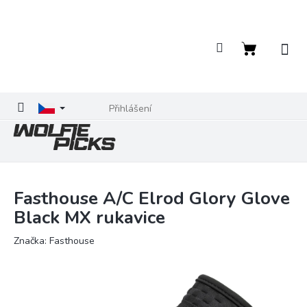
Přejít
na
obsah
Nákupní
košík
Přihlášení
Fasthouse A/C Elrod Glory Glove
Black MX rukavice
Značka:
Fasthouse