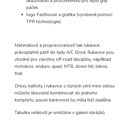
ukazováčku a prostředníčku pro lepší grip
páček
logo Fasthouse a grafika (vyrobená pomocí
TPR technologie)
Materiálově a propracovaností tak rukavice
právoplatně patří do řady A/C Elrod. Rukavice jsou
vhodné pro všechny off-road disciplíny, například
motokros, enduro, quad, MTB, down hill, bikros,
trial.
Dresy, kalhoty i rukavice z různých sérií mezi sebou
můžete libovolně kombinovat do jednoho
kompletu, pouze barevnost by měla být sladěna.
Tabulka velikostí je umístěna v galerii obrázků.