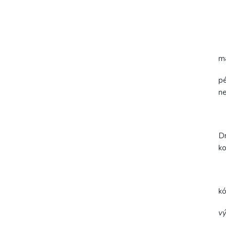
ma
pé
ne
Dr
ko
k
vý