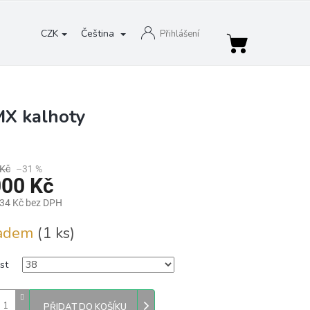
CZK
Čeština
Přihlášení
Nákupní
košík
MX kalhoty
 Kč
–31 %
000 Kč
,34 Kč bez DPH
ladem
(1 ks)
st
PŘIDAT DO KOŠÍKU