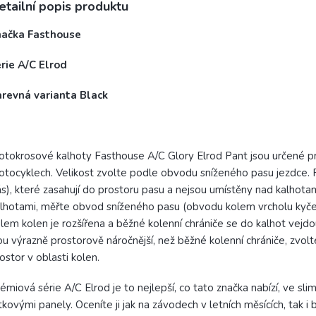
etailní popis produktu
načka Fasthouse
rie A/C Elrod
arevná varianta Black
tokrosové kalhoty Fasthouse A/C Glory Elrod Pant jsou určené pr
tocyklech. Velikost zvolte podle obvodu sníženého pasu jezdce. P
s), které zasahují do prostoru pasu a nejsou umístěny nad kalhotam
lhotami, měřte obvod sníženého pasu (obvodu kolem vrcholu kyčeln
lem kolen je rozšířena a běžné kolenní chrániče se do kalhot vejdo
ou výrazně prostorově náročnější, než běžné kolenní chrániče, zvolte
ostor v oblasti kolen.
émiová série A/C Elrod je to nejlepší, co tato značka nabízí, ve sl
tkovými panely. Oceníte ji jak na závodech v letních měsících, tak i 