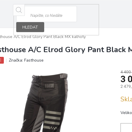
HLEDAT
thouse A/C Elrod Glory Pant Black MX kalhoty
sthouse A/C Elrod Glory Pant Black 
Značka:
Fasthouse
E
4 400
3 
2 479
Měrná
Sk
cena:
Veliko