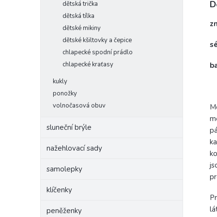
D
dětská trička
dětská tílka
z
dětské mikiny
dětské kšiltovky a čepice
sé
chlapecké spodní prádlo
chlapecké kraťasy
b
kukly
ponožky
volnočasová obuv
Mo
mo
sluneční brýle
pá
ka
nažehlovací sady
ko
js
samolepky
pr
klíčenky
Pr
lá
peněženky