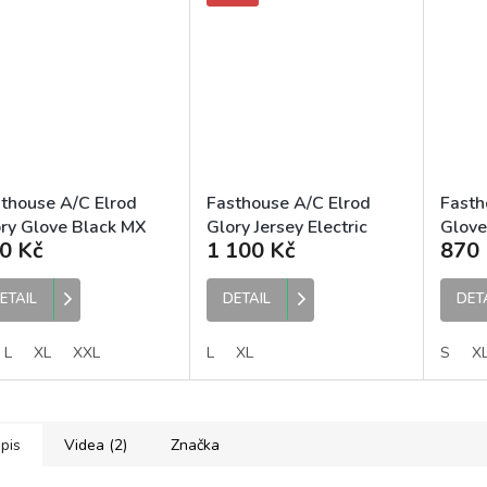
thouse A/C Elrod
Fasthouse A/C Elrod
Fasth
ry Glove Black MX
Glory Jersey Electric
Glove
0 Kč
1 100 Kč
870 
avice
Blue MX dres
ETAIL
DETAIL
DET
L
XL
XXL
L
XL
S
X
pis
Videa (2)
Značka