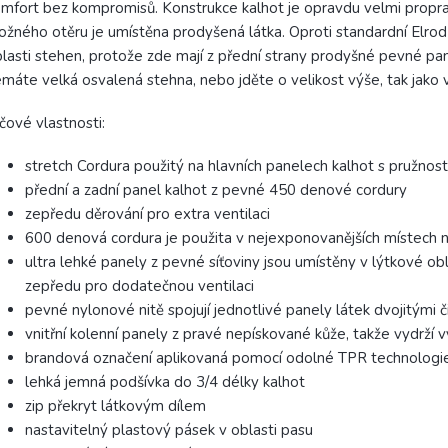
mfort bez kompromisů. Konstrukce kalhot je opravdu velmi propra
žného otěru je umístěna prodyšená látka. Oproti standardní Elrod
lasti stehen, protože zde mají z přední strany prodyšné pevné pa
máte velká osvalená stehna, nebo jděte o velikost výše, tak jako v
íčové vlastnosti:
stretch Cordura použitý na hlavních panelech kalhot s pružnost
přední a zadní panel kalhot z pevné 450 denové cordury
zepředu děrování pro extra ventilaci
600 denová cordura je použita v nejexponovanějších místech na
ultra lehké panely z pevné síťoviny jsou umístěny v lýtkové obl
zepředu pro dodatečnou ventilaci
pevné nylonové nitě spojují jednotlivé panely látek dvojitými či
vnitřní kolenní panely z pravé nepískované kůže, takže vydrží 
brandová označení aplikovaná pomocí odolné TPR technologi
lehká jemná podšívka do 3/4 délky kalhot
zip překryt látkovým dílem
nastavitelný plastový pásek v oblasti pasu