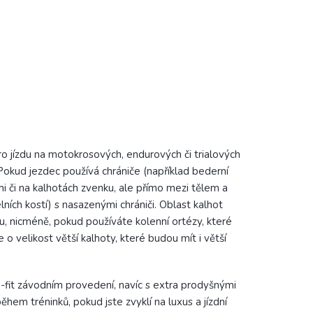
o jízdu na motokrosových, endurových či trialových
okud jezdec používá chrániče (například bederní
i či na kalhotách zvenku, ale přímo mezi tělem a
ích kostí) s nasazenými chrániči. Oblast kalhot
u, nicméně, pokud používáte kolenní ortézy, které
 o velikost větší kalhoty, které budou mít i větší
im-fit závodním provedení, navíc s extra prodyšnými
během tréninků, pokud jste zvyklí na luxus a jízdní