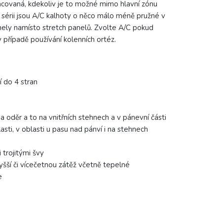
covaná, kdekoliv je to možné mimo hlavní zónu
 sérii jsou A/C kalhoty o něco málo méně pružné v
nely namísto stretch panelů. Zvolte A/C pokud
 případě používání kolenních ortéz.
í do 4 stran
 oděr a to na vnitřních stehnech a v pánevní části
asti, v oblasti u pasu nad pánví i na stehnech
 trojitými švy
vyšší či vícečetnou zátěž včetně tepelné
e