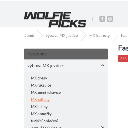
Přejít
na
obsah
Domů
výbava MX jezdce
MX kalhoty
Fas
Fa
P
Přeskočit
o
Kategorie
kategorie
s
AKC
t
výbava MX jezdce
r
a
MX dresy
n
MX rukavice
n
MX zimní rukavice
í
MX kalhoty
p
MX helmy
a
MX ponožky
n
funkční oblečení
e