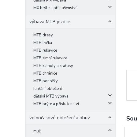
l
dětská MX výbava
MX brýle a příslušenství
výbava MTB jezdce
MTB dresy
MTB trička
MTB rukavice
MTB zimní rukavice
MTB kalhoty a kraťasy
MTB chrániče
MTB ponožky
funkční oblečení
dětská MTB výbava
MTB brýle a příslušenství
Sou
volnočasové oblečení a obuv
muži