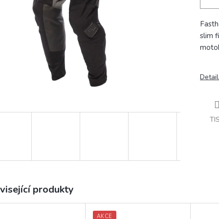
Fasth
slim 
motok
Detail
TI
visející produkty
AKCE