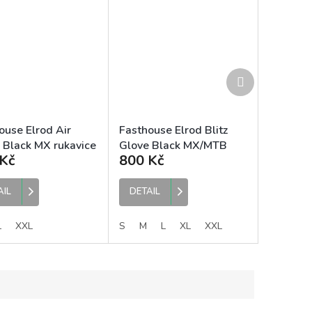
Další
produkt
ouse Elrod Air
Fasthouse Elrod Blitz
 Black MX rukavice
Glove Black MX/MTB
Kč
800 Kč
rukavice
AIL
DETAIL
L
XXL
S
M
L
XL
XXL