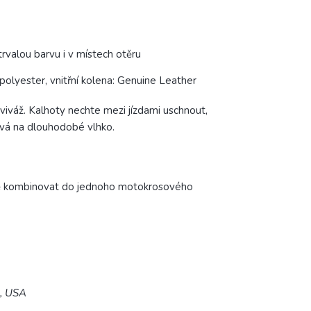
trvalou barvu i v místech otěru
lyester, vnitřní kolena: Genuine Leather
aviváž. Kalhoty nechte mezi jízdami uschnout,
ivá na dlouhodobé vlhko.
olně kombinovat do jednoho motokrosového
5, USA