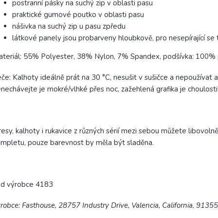
postranní pásky na suchý zip v oblasti pasu
praktické gumové poutko v oblasti pasu
nášivka na suchý zip u pasu zpředu
látkové panely jsou probarveny hloubkově, pro nesepírající se 
teriál: 55% Polyester, 38% Nylon, 7% Spandex, podšívka: 100% po
če: Kalhoty ideálně prát na
30 °C, nesušit v sušičce a nepoužívat 
nechávejte je mokré/vlhké přes noc, zažehlená grafika je choulost
esy, kalhoty i rukavice z různých sérií mezi sebou můžete libov
mpletu, pouze barevnost by měla být sladěna.
ód výrobce 4183
robce: Fasthouse, 28757 Industry Drive, Valencia, California, 9135