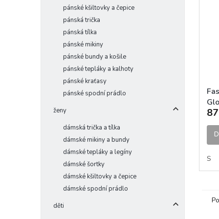
pánské kšiltovky a čepice
pánská trička
pánská tílka
pánské mikiny
pánské bundy a košile
pánské tepláky a kalhoty
pánské kraťasy
Fas
pánské spodní prádlo
Glo
ženy
87
ruk
dámská trička a tílka
D
dámské mikiny a bundy
dámské tepláky a legíny
S
dámské šortky
dámské kšiltovky a čepice
dámské spodní prádlo
Po
děti