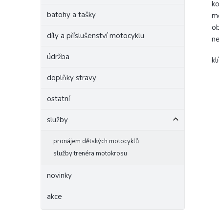
ko
batohy a tašky
mo
ob
díly a příslušenství motocyklu
ne
údržba
kl
doplňky stravy
ostatní
služby
pronájem dětských motocyklů
služby trenéra motokrosu
novinky
akce