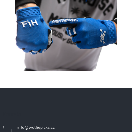
Z
á
p
a
Kontakt
t
í
info
@
wolfiepicks.cz