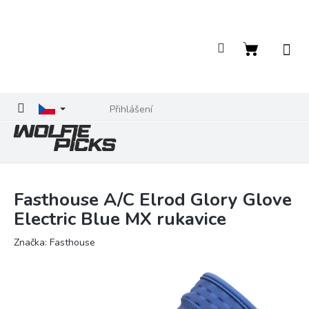
Přejít
na
obsah
Nákupní
košík
Přihlášení
Fasthouse A/C Elrod Glory Glove
Electric Blue MX rukavice
Značka:
Fasthouse