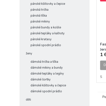
pánské kšiltovky a čepice
pánská trička
pánská tílka
pánské mikiny
pánské bundy a košile
pánské tepláky a kalhoty
pánské kraťasy
Fas
pánské spodní prádlo
Jer
ženy
1 
Wa
dámská trička a tílka
D
dámské mikiny a bundy
dámské tepláky a legíny
S
dámské šortky
dámské kšiltovky a čepice
dámské spodní prádlo
Po
děti