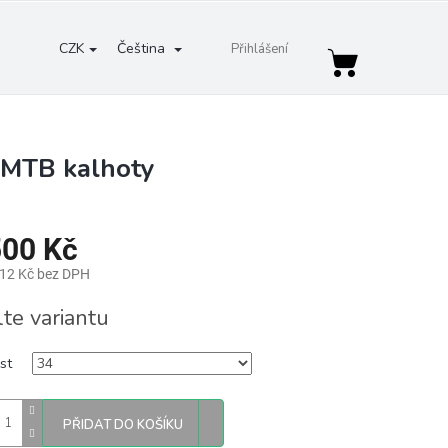
CZK
Čeština
Přihlášení
Nákupní
košík
 MTB kalhoty
500 Kč
,12 Kč bez DPH
lte variantu
st
PŘIDAT DO KOŠÍKU