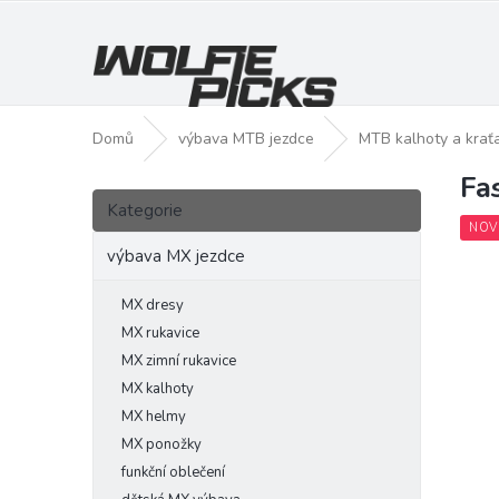
Přejít
na
obsah
Domů
výbava MTB jezdce
MTB kalhoty a krať
Fa
P
Přeskočit
o
Kategorie
kategorie
s
NOV
t
výbava MX jezdce
r
a
MX dresy
n
MX rukavice
n
MX zimní rukavice
í
MX kalhoty
p
MX helmy
a
MX ponožky
n
funkční oblečení
e