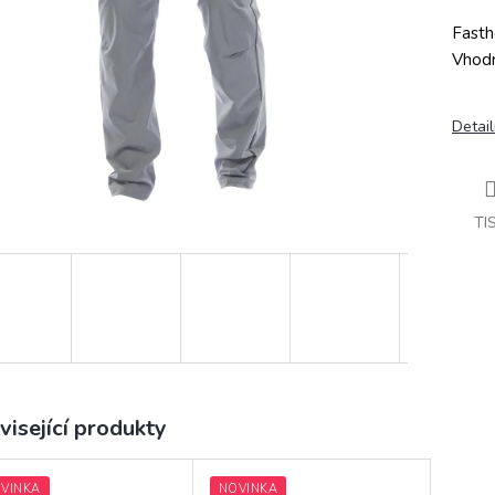
Fasth
Vhodn
Detail
TI
visející produkty
VINKA
NOVINKA