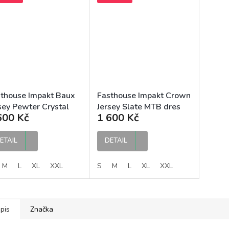
thouse Impakt Baux
Fasthouse Impakt Crown
sey Pewter Crystal
Jersey Slate MTB dres
600 Kč
1 600 Kč
sh MTB dres
ETAIL
DETAIL
M
L
XL
XXL
S
M
L
XL
XXL
pis
Značka