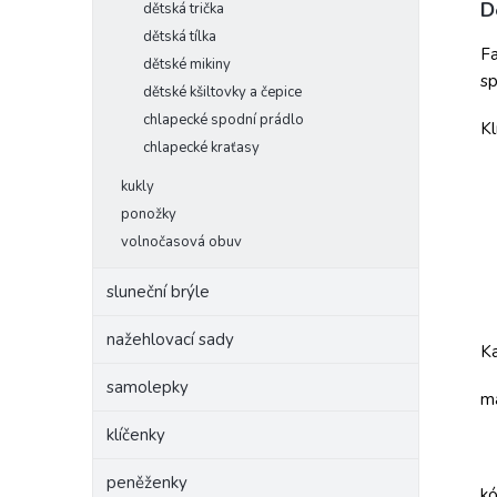
D
dětská trička
dětská tílka
Fa
dětské mikiny
sp
dětské kšiltovky a čepice
chlapecké spodní prádlo
Kl
chlapecké kraťasy
kukly
ponožky
volnočasová obuv
sluneční brýle
nažehlovací sady
Ka
samolepky
ma
klíčenky
peněženky
k