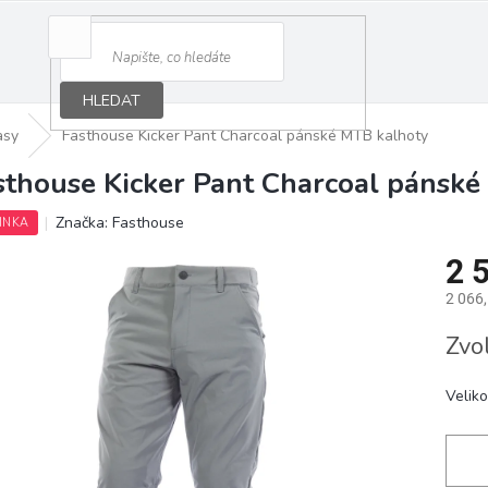
HLEDAT
asy
Fasthouse Kicker Pant Charcoal pánské MTB kalhoty
sthouse Kicker Pant Charcoal pánské
Značka:
Fasthouse
INKA
2 
2 066
Měrná
Zvo
cena:
Veliko