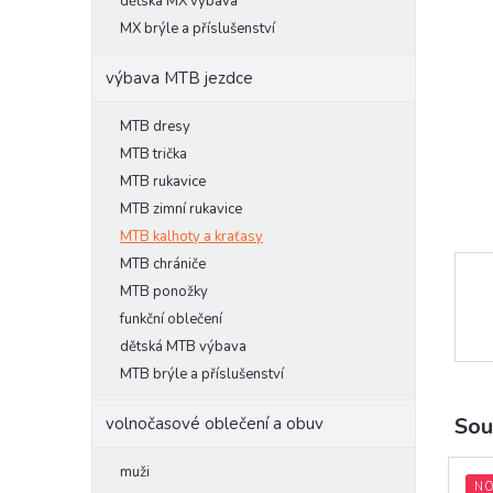
l
dětská MX výbava
MX brýle a příslušenství
výbava MTB jezdce
MTB dresy
MTB trička
MTB rukavice
MTB zimní rukavice
MTB kalhoty a kraťasy
MTB chrániče
MTB ponožky
funkční oblečení
dětská MTB výbava
MTB brýle a příslušenství
Sou
volnočasové oblečení a obuv
muži
NO