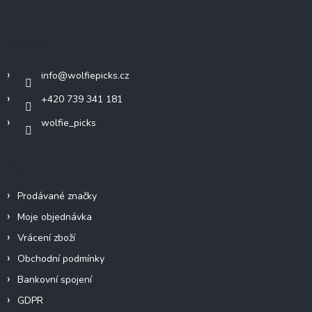
á
p
a
Kontakt
t
í
info
@
wolfiepicks.cz
+420 739 341 181
wolfie_picks
Info
Prodávané značky
Moje objednávka
Vrácení zboží
Obchodní podmínky
Bankovní spojení
GDPR