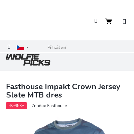
Přejít
na
obsah
Nákupní
košík
Přihlášení
Fasthouse Impakt Crown Jersey
Slate MTB dres
Značka:
Fasthouse
NOVINKA