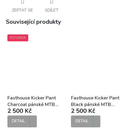
ZEPTAT SE
SDÍLET
Související produkty
NOVINKA
Fasthouse Kicker Pant
Fasthouse Kicker Pant
Charcoal pánské MTB
Black pánské MTB
2 500 Kč
2 500 Kč
kalhoty
kalhoty
DETAIL
DETAIL