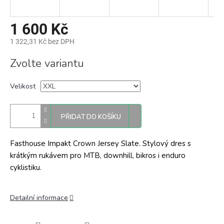
1 600 Kč
1 322,31 Kč bez DPH
Měrná
Zvolte variantu
cena:
Velikost
PŘIDAT DO KOŠÍKU
Fasthouse Impakt Crown Jersey Slate. Stylový dres s
krátkým rukávem pro MTB, downhill, bikros i enduro
cyklistiku.
Detailní informace