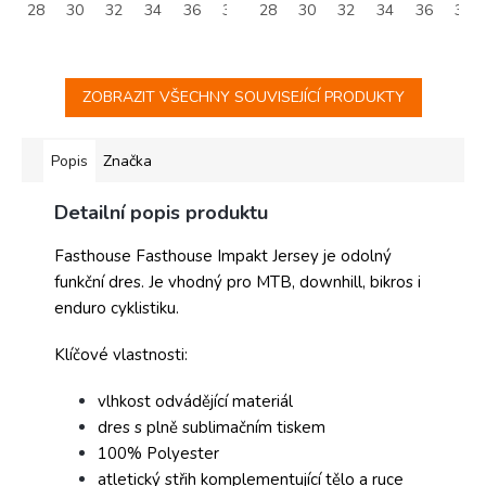
28
30
32
34
36
38
28
30
32
34
36
38
ZOBRAZIT VŠECHNY SOUVISEJÍCÍ PRODUKTY
Popis
Značka
Detailní popis produktu
Fasthouse Fasthouse Impakt Jersey je odolný
funkční dres. Je vhodný pro MTB, downhill, bikros i
enduro cyklistiku.
Klíčové vlastnosti:
vlhkost odvádějící materiál
dres s plně sublimačním tiskem
100% Polyester
atletický střih komplementující tělo a ruce