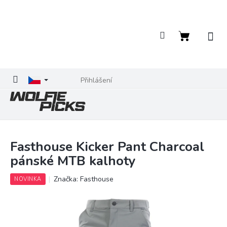
Přejít
na
obsah
Nákupní
košík
Přihlášení
Fasthouse Kicker Pant Charcoal
pánské MTB kalhoty
Značka:
Fasthouse
NOVINKA