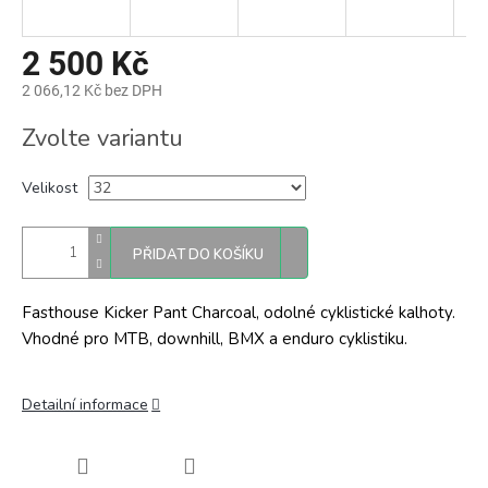
2 500 Kč
2 066,12 Kč bez DPH
Měrná
Zvolte variantu
cena:
Velikost
PŘIDAT DO KOŠÍKU
Fasthouse Kicker Pant Charcoal, odolné cyklistické kalhoty.
Vhodné pro MTB, downhill, BMX a enduro cyklistiku.
Detailní informace