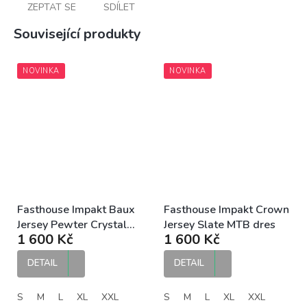
ZEPTAT SE
SDÍLET
Související produkty
NOVINKA
NOVINKA
Fasthouse Impakt Baux
Fasthouse Impakt Crown
Jersey Pewter Crystal
Jersey Slate MTB dres
1 600 Kč
1 600 Kč
Wash MTB dres
DETAIL
DETAIL
S
M
L
XL
XXL
S
M
L
XL
XXL