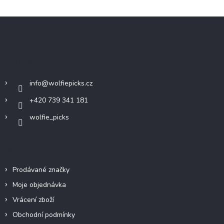
Z
á
p
a
Kontakt
t
í
info
@
wolfiepicks.cz
+420 739 341 181
wolfie_picks
Info
Prodávané značky
Moje objednávka
Vrácení zboží
Obchodní podmínky