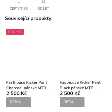
ZEPTAT SE
SDÍLET
Související produkty
NOVINKA
Fasthouse Kicker Pant
Fasthouse Kicker Pant
Charcoal pánské MTB
Black pánské MTB
2 500 Kč
2 500 Kč
kalhoty
kalhoty
DETAIL
DETAIL