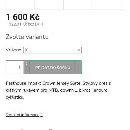
1 600 Kč
1 322,31 Kč bez DPH
Měrná
Zvolte variantu
cena:
Velikost
PŘIDAT DO KOŠÍKU
Fasthouse Impakt Crown Jersey Slate. Stylový dres s
krátkým rukávem pro MTB, downhill, bikros i enduro
cyklistiku.
Detailní informace