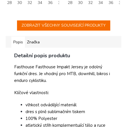
28
30
32
34
36
38
28
30
32
34
36
38
ZOBRAZIT VŠECHNY SOUVISEJÍCÍ PRODUKTY
Popis
Značka
Detailní popis produktu
Fasthouse Fasthouse Impakt Jersey je odolný
funkční dres. Je vhodný pro MTB, downhill, bikros i
enduro cyklistiku.
Klíčové vlastnosti:
vlhkost odvádějící materiál
dres s plně sublimačním tiskem
100% Polyester
atletický střih komplementující tělo a ruce