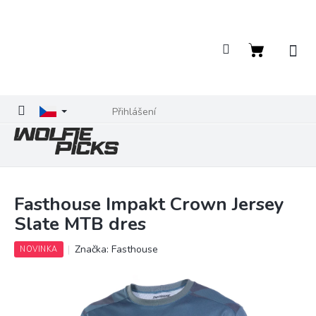
Přejít
na
obsah
Nákupní
košík
Přihlášení
Fasthouse Impakt Crown Jersey
Slate MTB dres
Značka:
Fasthouse
NOVINKA