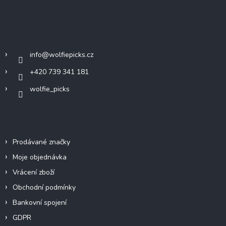
á
p
a
Kontakt
t
í
info
@
wolfiepicks.cz
+420 739 341 181
wolfie_picks
Info
Prodávané značky
Moje objednávka
Vrácení zboží
Obchodní podmínky
Bankovní spojení
GDPR