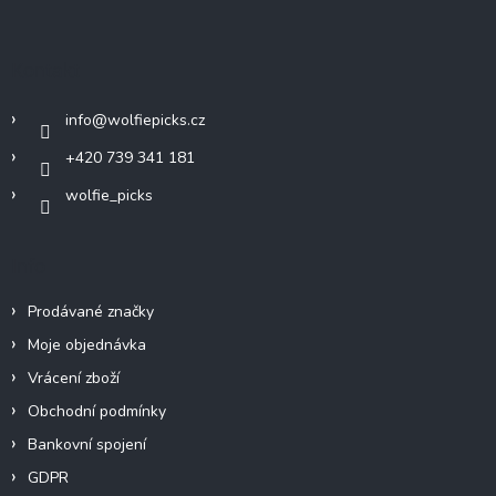
á
p
a
Kontakt
t
í
info
@
wolfiepicks.cz
+420 739 341 181
wolfie_picks
Info
Prodávané značky
Moje objednávka
Vrácení zboží
Obchodní podmínky
Bankovní spojení
GDPR