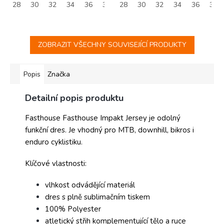
28
30
32
34
36
38
28
30
32
34
36
38
ZOBRAZIT VŠECHNY SOUVISEJÍCÍ PRODUKTY
Popis
Značka
Detailní popis produktu
Fasthouse Fasthouse Impakt Jersey je odolný
funkční dres. Je vhodný pro MTB, downhill, bikros i
enduro cyklistiku.
Klíčové vlastnosti:
vlhkost odvádějící materiál
dres s plně sublimačním tiskem
100% Polyester
atletický střih komplementující tělo a ruce