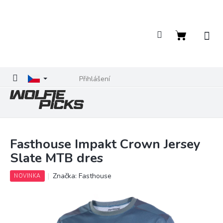
Přejít
na
obsah
Nákupní
košík
Přihlášení
Fasthouse Impakt Crown Jersey
Slate MTB dres
Značka:
Fasthouse
NOVINKA