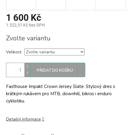
1 600 Kč
1 322,31 Kč bez DPH
Měrná
Zvolte variantu
cena:
Velikost
PŘIDAT DO KOŠÍKU
Fasthouse Impakt Crown Jersey Slate. Stylový dres s
krátkým rukávem pro MTB, downhill, bikros i enduro
cyklistiku.
Detailní informace