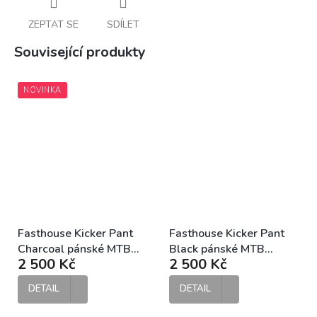
ZEPTAT SE
SDÍLET
Související produkty
NOVINKA
Fasthouse Kicker Pant
Fasthouse Kicker Pant
Charcoal pánské MTB
Black pánské MTB
2 500 Kč
2 500 Kč
kalhoty
kalhoty
DETAIL
DETAIL