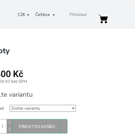
CZK
Čeština
Přihlášení
Nákupní
košík
oty
400 Kč
,36 Kč bez DPH
lte variantu
st
PŘIDAT DO KOŠÍKU