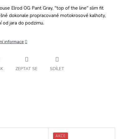
ouse Elrod OG Pant Gray, "top of the line" slim fit
šné dokonale propracované motokrosové kalhoty,
ní od jara do podzimu.
ní informace
SK
ZEPTAT SE
SDÍLET
AKCE