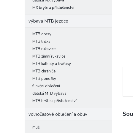
l
dětská MX výbava
MX brýle a příslušenství
výbava MTB jezdce
MTB dresy
MTB trička
MTB rukavice
MTB zimní rukavice
MTB kalhoty a kraťasy
MTB chrániče
MTB ponožky
funkční oblečení
dětská MTB výbava
MTB brýle a příslušenství
Sou
volnočasové oblečení a obuv
muži