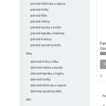
pánské kšiltovky a čepice
pánská trička
pánská tílka
pánské mikiny
pánské bundy a košile
pánské tepláky a kalhoty
pánské kraťasy
Fas
pánské spodní prádlo
Gl
88
ruk
ženy
dámská trička a tílka
D
dámské mikiny a bundy
dámské tepláky a legíny
S
dámské šortky
dámské kšiltovky a čepice
dámské spodní prádlo
Po
děti