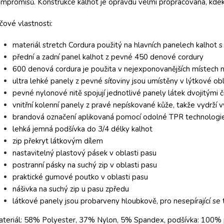
mpromisů. Konstrukce kalhot je opravdu velmi propracovaná, kdeko
íčové vlastnosti:
materiál stretch Cordura použitý na hlavních panelech kalhot s
přední a zadní panel kalhot z pevné 450 denové cordury
600 denová cordura je použita v nejexponovanějších místech na
ultra lehké panely z pevné síťoviny jsou umístěny v lýtkové obl
pevné nylonové nitě spojují jednotlivé panely látek dvojitými či
vnitřní kolenní panely z pravé nepískované kůže, takže vydrží 
brandová označení aplikovaná pomocí odolné TPR technologi
lehká jemná podšívka do 3/4 délky kalhot
zip překryt látkovým dílem
nastavitelný plastový pásek v oblasti pasu
postranní pásky na suchý zip v oblasti pasu
praktické gumové poutko v oblasti pasu
nášivka na suchý zip u pasu zpředu
látkové panely jsou probarveny hloubkově, pro nesepírající se 
teriál: 58% Polyester, 37% Nylon, 5% Spandex, podšívka: 100% po