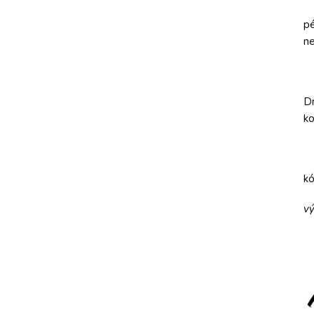
pé
ne
Dr
ko
k
vý