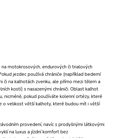
 na motokrosových, endurových či trialových
okud jezdec používá chrániče (například bederní
i či na kalhotách zvenku, ale přímo mezi tělem a
ích kostí) s nasazenými chrániči. Oblast kalhot
u, nicméně, pokud používáte kolenní ortézy, které
 o velikost větší kalhoty, které budou mít i větší
it závodním provedení, navíc s prodyšnými látkovými
yklí na luxus a jízdní komfort bez