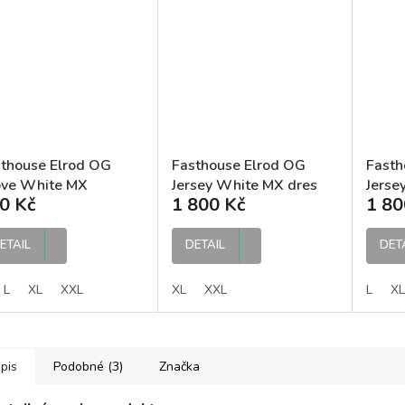
thouse Elrod OG
Fasthouse Elrod OG
Fasth
ove White MX
Jersey White MX dres
Jerse
0 Kč
1 800 Kč
1 80
avice
ETAIL
DETAIL
DET
L
XL
XXL
XL
XXL
L
XL
pis
Podobné (3)
Značka