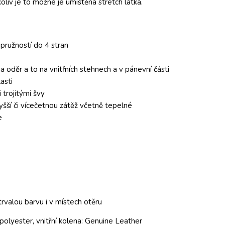
liv je to možné je umístěna stretch látka.
 pružností do 4 stran
 oděr a to na vnitřních stehnech a v pánevní části
asti
 trojitými švy
vyšší či vícečetnou zátěž včetně tepelné
e
trvalou barvu i v místech otěru
lyester, vnitřní kolena: Genuine Leather