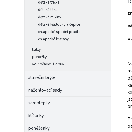
D
dětská trička
dětská tílka
z
dětské mikiny
dětské kšiltovky a čepice
sé
chlapecké spodní prádlo
b
chlapecké kraťasy
kukly
ponožky
Mo
volnočasová obuv
mo
sluneční brýle
pá
ka
nažehlovací sady
ko
js
samolepky
pr
klíčenky
Pr
pa
peněženky