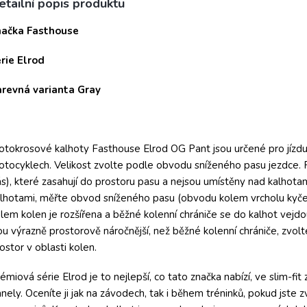
etailní popis produktu
načka Fasthouse
rie Elrod
arevná varianta Gray
tokrosové kalhoty Fasthouse Elrod OG Pant jsou určené pro jízdu
tocyklech. Velikost zvolte podle obvodu sníženého pasu jezdce. P
s), které zasahují do prostoru pasu a nejsou umístěny nad kalhotam
lhotami, měřte obvod sníženého pasu (obvodu kolem vrcholu kyčeln
lem kolen je rozšířena a běžné kolenní chrániče se do kalhot vejdo
ou výrazně prostorově náročnější, než běžné kolenní chrániče, zvolte
ostor v oblasti kolen.
émiová série Elrod je to nejlepší, co tato značka nabízí, ve slim-f
nely. Oceníte ji jak na závodech, tak i během tréninků, pokud jste zv