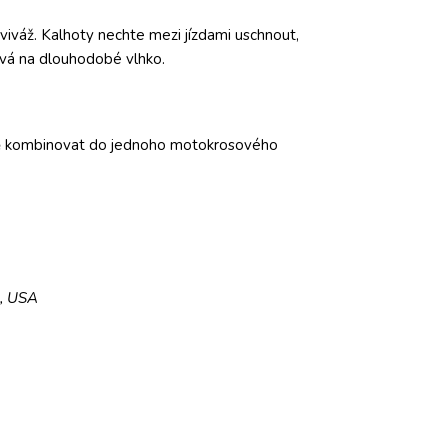
aviváž. Kalhoty nechte mezi jízdami uschnout,
ivá na dlouhodobé vlhko.
olně kombinovat do jednoho motokrosového
5, USA