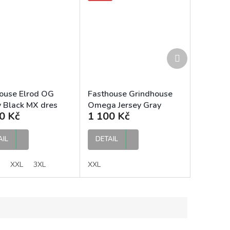
Další
produkt
ouse Elrod OG
Fasthouse Grindhouse
y Black MX dres
Omega Jersey Gray
0 Kč
1 100 Kč
Black MX dres
AIL
DETAIL
XXL
3XL
XXL