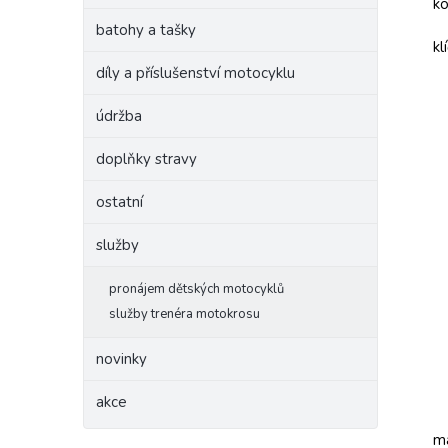
ko
batohy a tašky
kl
díly a příslušenství motocyklu
údržba
doplňky stravy
ostatní
služby
pronájem dětských motocyklů
služby trenéra motokrosu
novinky
akce
ma