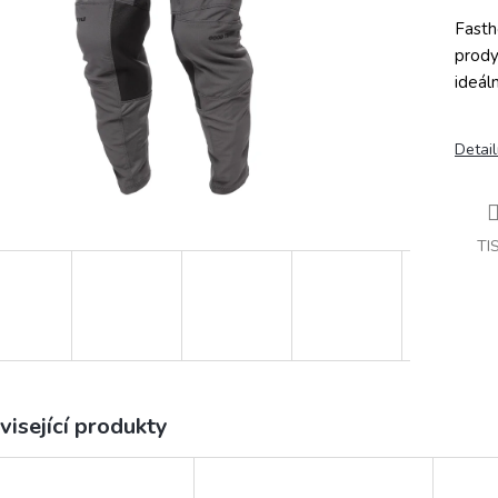
Fasth
prody
ideál
Detail
TI
visející produkty