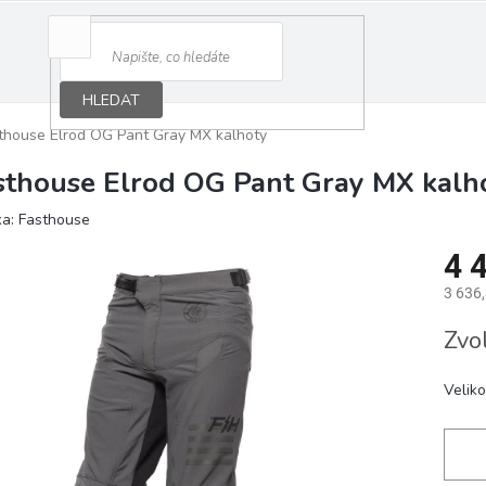
HLEDAT
thouse Elrod OG Pant Gray MX kalhoty
sthouse Elrod OG Pant Gray MX kalh
ka:
Fasthouse
4 
3 636
Měrná
Zvo
cena:
Veliko