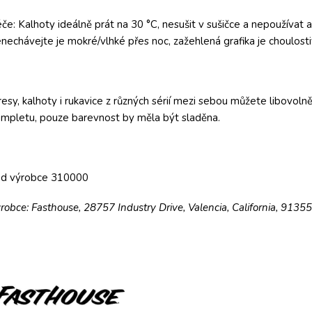
če: Kalhoty ideálně prát na 30 °C, nesušit v sušičce a nepoužívat 
nechávejte je mokré/vlhké přes noc, zažehlená grafika je choulost
esy, kalhoty i rukavice z různých sérií mezi sebou můžete libov
mpletu, pouze barevnost by měla být sladěna.
ód výrobce 310000
robce: Fasthouse, 28757 Industry Drive, Valencia, California, 9135