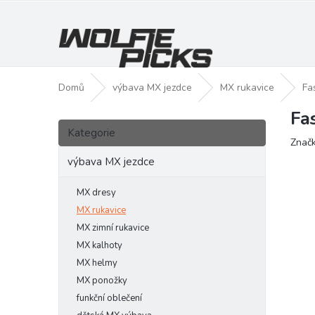
Přejít
na
obsah
Domů
výbava MX jezdce
MX rukavice
Fa
Fa
P
Přeskočit
o
Kategorie
kategorie
Znač
s
t
výbava MX jezdce
r
a
MX dresy
n
MX rukavice
n
MX zimní rukavice
í
MX kalhoty
p
MX helmy
a
MX ponožky
n
funkční oblečení
e