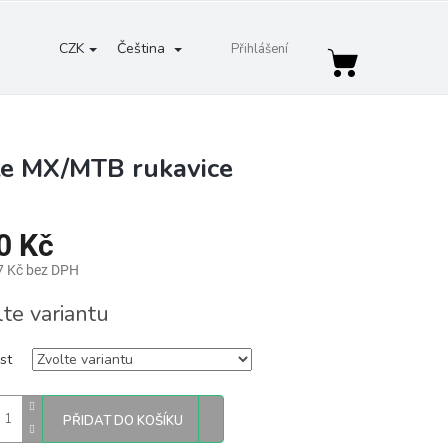
CZK
Čeština
Přihlášení
Nákupní
košík
te MX/MTB rukavice
0 Kč
7 Kč bez DPH
lte variantu
st
PŘIDAT DO KOŠÍKU