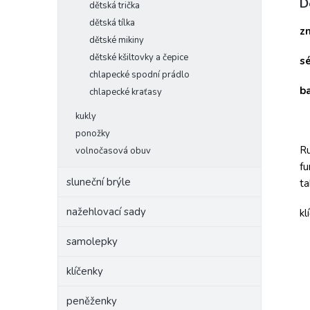
D
dětská trička
dětská tílka
z
dětské mikiny
dětské kšiltovky a čepice
sé
chlapecké spodní prádlo
b
chlapecké kraťasy
kukly
ponožky
Ru
volnočasová obuv
fu
sluneční brýle
ta
nažehlovací sady
kl
samolepky
klíčenky
peněženky