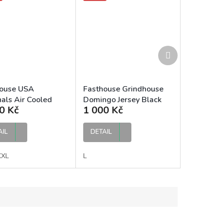
Další
produkt
ouse USA
Fasthouse Grindhouse
nals Air Cooled
Domingo Jersey Black
0 Kč
1 000 Kč
y Black MX dres
MX dres
AIL
DETAIL
XXL
L