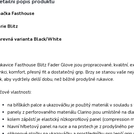
etailní popis produktu
načka Fasthouse
rie Blitz
arevná varianta Black/White
kavice Fasthouse Blitz Fader Glove jsou propracované, kvalitní,
nkci, komfort, přesný fit a dostatečný grip. Brzy se stanou vaše ne
k, aby vydržely delší dobu, než běžné prodyšné rukavice.
íčové vlastnosti:
na bříškách palce a ukazováčku je použitý materiál v souladu s
panely z perforovaného materiálu Clarino jsou umístěné na dlan
kolem zápěstí je elastický nízkoprofilový panel (compression mo
hlavní hřbetový panel na ruce a na prstech je z prodyšného p
silikonové plošky na ukazováčku a prostředníčku pro lepší grip