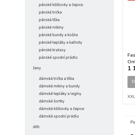
pánské kšiltovky a čepice
pánská trička
pánská tílka
pánské mikiny
pánské bundy a košile
pánské tepláky a kalhoty
pánské kraťasy
Fas
pánské spodní prádlo
Om
1 
Bla
ženy
dámská trička a tílka
D
dámské mikiny a bundy
dámské tepláky a legíny
XXL
dámské šortky
dámské kšiltovky a čepice
dámské spodní prádlo
Po
děti