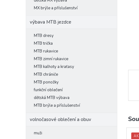
l
dětská MX výbava
MX brýle a příslušenství
výbava MTB jezdce
MTB dresy
MTB trička
MTB rukavice
MTB zimní rukavice
MTB kalhoty a kraťasy
MTB chrániče
MTB ponožky
funkční oblečení
dětská MTB výbava
MTB brýle a příslušenství
Sou
volnočasové oblečení a obuv
muži
AK