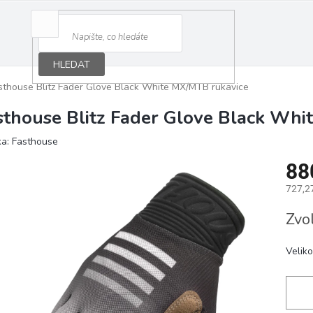
HLEDAT
sthouse Blitz Fader Glove Black White MX/MTB rukavice
sthouse Blitz Fader Glove Black Whi
ka:
Fasthouse
88
727,2
Měrná
Zvo
cena:
Veliko