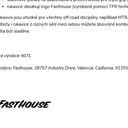
rukavice obsahují logo Fasthouse (vyrobené pomocí TPR tech
kavice jsou vhodné pro všechny off-road disciplíny, například MTB,
lhoty i rukavice z různých sérií mezi sebou můžete libovolně ko
la být sladěna.
ód výrobce 4071
robce: Fasthouse, 28757 Industry Drive, Valencia, California, 9135