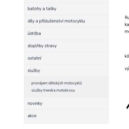
batohy a tašky
Ru
díly a příslušenství motocyklu
ka
mě
údržba
doplňky stravy
k
ostatní
vý
služby
pronájem dětských motocyklů
služby trenéra motokrosu
novinky
akce