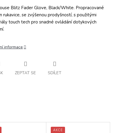
ouse Blitz Fader Glove, Black/White. Propracované
on rukavice, se zvýšenou prodyšností, s použitými
iály touch tech pro snadné ovládání dotykových
ní.
ní informace
SK
ZEPTAT SE
SDÍLET
AKCE