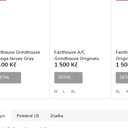
thouse Grindhouse
Fasthouse A/C
Fasth
ega Jersey Gray
Grindhouse Originals
Origi
100 Kč
1 500 Kč
1 50
ck MX dres
Jersey Black MX dres
Jerse
ETAIL
DETAIL
DET
M
L
XL
XL
pis
Podobné (3)
Značka