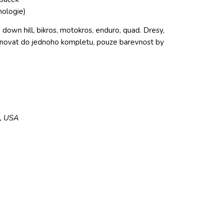
nologie)
 down hill, bikros, motokros, enduro, quad. Dresy,
mbinovat do jednoho kompletu, pouze barevnost by
5, USA