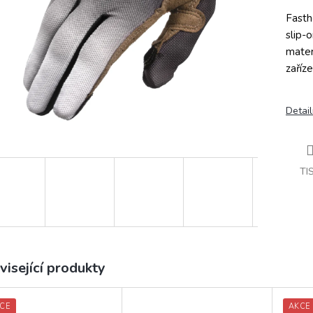
Fasth
slip-
mater
zaříze
Detail
TI
visející produkty
CE
AKCE