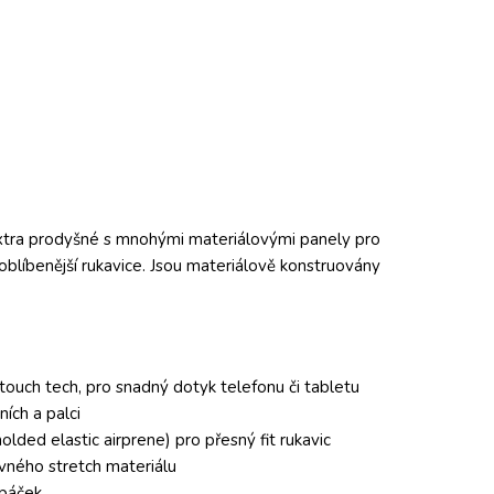
 extra prodyšné s mnohými materiálovými panely pro
joblíbenější rukavice. Jsou materiálově konstruovány
 touch tech, pro snadný dotyk telefonu či tabletu
ích a palci
lded elastic airprene) pro přesný fit rukavic
evného stretch materiálu
 páček