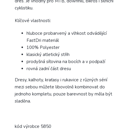
dres. Je vhodný pro MTB, downhill, bikros i silniční
cyklistiku.
Klíčové vlastnosti:
hluboce probarvený a vlhkost odvádějící
FastDri materiál
100% Polyester
klasický atletický střih
prodyšná síťovina na bocích a v podpaží
rovná zadní část dresu
Dresy, kalhoty, kraťasy i rukavice z různých sérií
mezi sebou můžete libovolně kombinovat do
jednoho kompletu, pouze barevnost by měla být
sladěna.
kód výrobce 5850