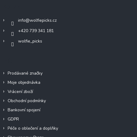
a
Kontakt
t
í
info
@
wolfiepicks.cz
+420 739 341 181
wolfie_picks
Info
Prodávané značky
Moje objednávka
Vrácení zboží
Obchodní podmínky
Bankovní spojení
GDPR
Péče o oblečení a doplňky