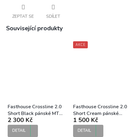
ZEPTAT SE
SDÍLET
Související produkty
AKCE
Fasthouse Crossline 2.0
Fasthouse Crossline 2.0
Short Black pánské MTB
Short Cream pánské
2 300 Kč
1 500 Kč
kraťasy
MTB kraťasy
DETAIL
DETAIL