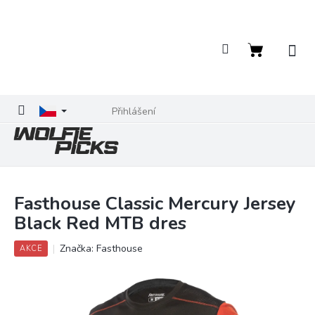
Přejít
na
obsah
Nákupní
košík
Přihlášení
Fasthouse Classic Mercury Jersey
Black Red MTB dres
Značka:
Fasthouse
AKCE