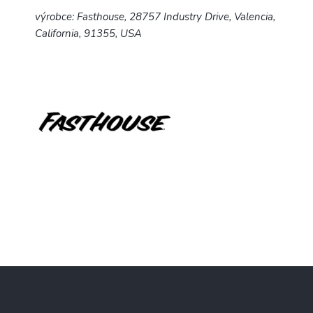
výrobce: Fasthouse, 28757 Industry Drive, Valencia,
California, 91355, USA
Z
á
p