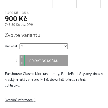
1 400 Kč
–35 %
900 Kč
743,80 Kč bez DPH
Měrná
Zvolte variantu
cena:
Velikost
PŘIDAT DO KOŠÍKU
Fasthouse Classic Mercury Jersey, Black/Red. Stylový
dres s
krátkým rukávem pro MTB, downhill, bikros i silniční
cyklistiku.
Detailní informace