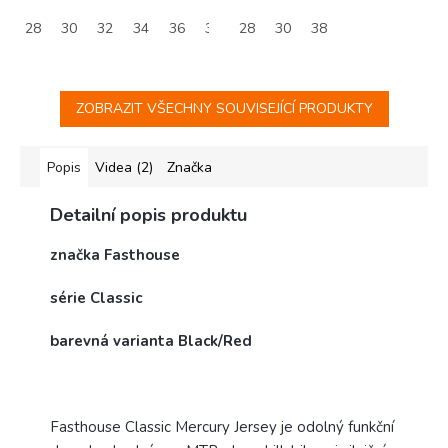
28
30
32
34
36
38
28
40
30
42
38
ZOBRAZIT VŠECHNY SOUVISEJÍCÍ PRODUKTY
Popis
Videa (2)
Značka
Detailní popis produktu
značka Fasthouse
série Classic
barevná varianta Black/Red
Fasthouse Classic Mercury Jersey je odolný funkční