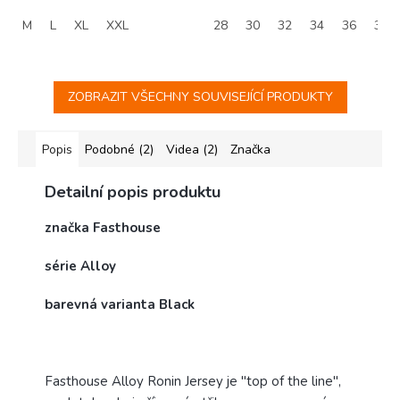
M
L
XL
XXL
28
30
32
34
36
38
ZOBRAZIT VŠECHNY SOUVISEJÍCÍ PRODUKTY
Popis
Podobné (2)
Videa (2)
Značka
Detailní popis produktu
značka Fasthouse
série Alloy
barevná varianta Black
Fasthouse Alloy Ronin Jersey je
"top of the line",