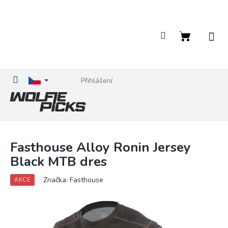
Přejít
na
obsah
Nákupní
košík
Přihlášení
Fasthouse Alloy Ronin Jersey
Black MTB dres
Značka:
Fasthouse
AKCE