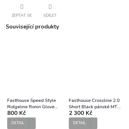
ZEPTAT SE
SDÍLET
Související produkty
Fasthouse Speed Style
Fasthouse Crossline 2.0
Ridgeline Ronin Glove
Short Black pánské MTB
800 Kč
2 300 Kč
Black MTB/DH rukavice
kraťasy
DETAIL
DETAIL