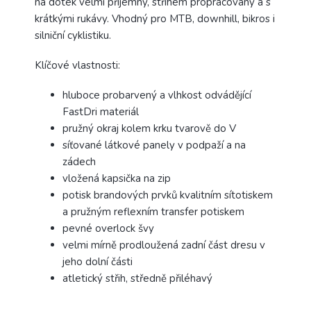
na dotek velmi příjemný, střihem propracovaný a s
krátkými rukávy. Vhodný pro MTB, downhill, bikros i
silniční cyklistiku.
Klíčové vlastnosti:
hluboce probarvený a vlhkost odvádějící
FastDri materiál
pružný okraj kolem krku tvarově do V
síťované látkové panely v podpaží a na
zádech
vložená kapsička na zip
potisk brandových prvků kvalitním sítotiskem
a pružným reflexním transfer potiskem
pevné overlock švy
velmi mírně prodloužená zadní část dresu v
jeho dolní části
atletický střih, středně přiléhavý