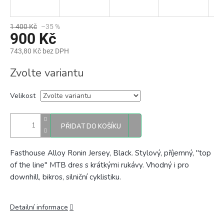
1 400 Kč
–35 %
900 Kč
743,80 Kč bez DPH
Měrná
Zvolte variantu
cena:
Velikost
PŘIDAT DO KOŠÍKU
Fasthouse Alloy Ronin Jersey, Black. S
tylový, příjemný, "top
of the line" MTB dres s krátkými rukávy. Vhodný i pro
downhill, bikros, silniční cyklistiku.
Detailní informace