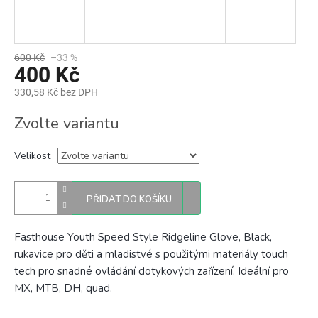
600 Kč
–33 %
400 Kč
330,58 Kč bez DPH
Měrná
Zvolte variantu
cena:
Velikost
PŘIDAT DO KOŠÍKU
Fasthouse Youth Speed Style Ridgeline Glove, Black,
rukavice pro děti a mladistvé
s použitými materiály touch
tech pro snadné ovládání dotykových zařízení.
Ideální pro
MX, MTB, DH, quad.