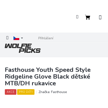
Přejít
na
obsah
Nákupní
košík
Přihlášení
Fasthouse Youth Speed Style
Ridgeline Glove Black dětské
MTB/DH rukavice
Značka:
Fasthouse
AKCE
PRO DĚTI