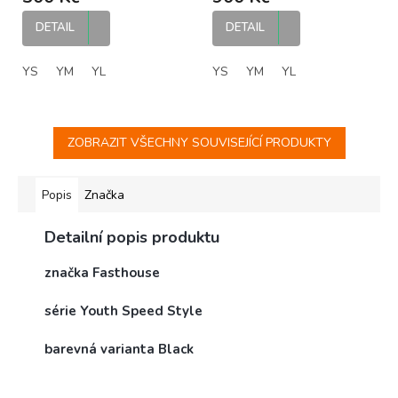
dětský MTB dres
DETAIL
DETAIL
YS
YM
YL
YS
YM
YL
ZOBRAZIT VŠECHNY SOUVISEJÍCÍ PRODUKTY
Popis
Značka
Detailní popis produktu
značka Fasthouse
série Youth Speed Style
barevná varianta Black