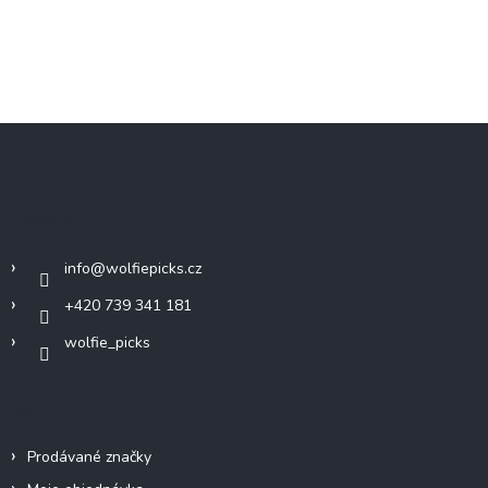
Z
á
p
a
Kontakt
t
í
info
@
wolfiepicks.cz
+420 739 341 181
wolfie_picks
Info
Prodávané značky