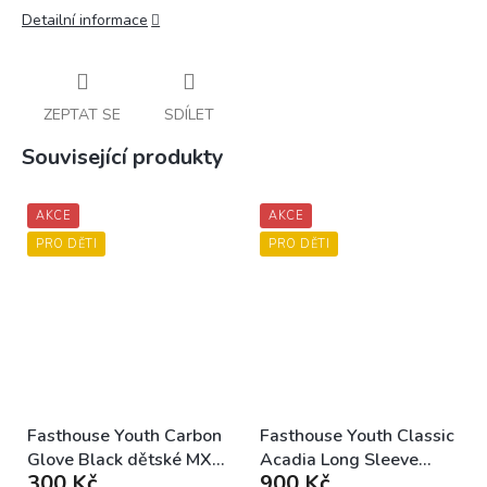
Detailní informace
ZEPTAT SE
SDÍLET
Související produkty
AKCE
AKCE
PRO DĚTI
PRO DĚTI
Fasthouse Youth Carbon
Fasthouse Youth Classic
Glove Black dětské MX
Acadia Long Sleeve
300 Kč
900 Kč
rukavice
Jersey Heather Gray