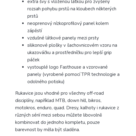
extra švy s vloženou látkou pro zvýšený
rozsah pohybu prstů na kloubech některých
prstů
neoprenový nízkoprofilový panel kolem
zápěstí
vzdušné látkové panely mezi prsty
silikonové plošky v šachovnicovém vzoru na
ukazováčku a prostředníčku pro lepší grip
páček
vystouplé logo Fasthouse a vzorované
panely (vyrobené pomocí TPR technologie a
odolného potisku)
Rukavice jsou vhodné pro všechny off-road
disciplíny, například MTB, down hill, bikros,
motokros, enduro, quad.
Dresy, kalhoty i rukavice z
různých sérií mezi sebou můžete libovolně
kombinovat do jednoho kompletu, pouze
barevnost by měla být sladěna.