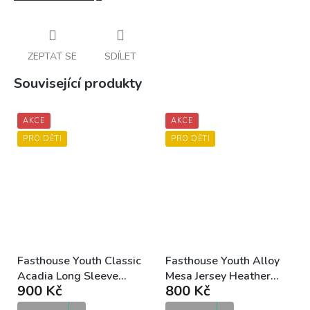
ZEPTAT SE
SDÍLET
Související produkty
AKCE
AKCE
PRO DĚTI
PRO DĚTI
Fasthouse Youth Classic
Fasthouse Youth Alloy
Acadia Long Sleeve
Mesa Jersey Heather
900 Kč
800 Kč
Jersey Heather Indigo
Red Navy dětský MTB
dětský MTB dres
dres