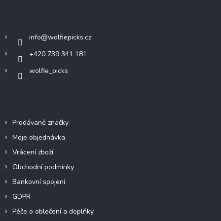
a
Kontakt
t
í
info
@
wolfiepicks.cz
+420 739 341 181
wolfie_picks
Info
Prodávané značky
Moje objednávka
Vrácení zboží
Obchodní podmínky
Bankovní spojení
GDPR
Péče o oblečení a doplňky