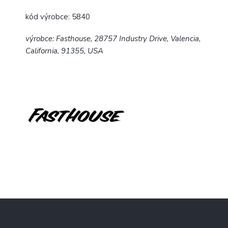
kód výrobce: 5840
výrobce: Fasthouse, 28757 Industry Drive, Valencia,
California, 91355, USA
Z
á
p