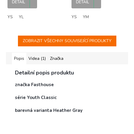
DETAIL
DETAIL
YS
YL
YS
YM
ZOBRAZIT VŠECHNY SOUVISEJÍCÍ PRODUKTY
Popis
Videa (1)
Značka
Detailní popis produktu
značka Fasthouse
série Youth Classic
barevná varianta Heather Gray