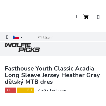
Přejít
na
obsah
Nákupní
košík
Přihlášení
Fasthouse Youth Classic Acadia
Long Sleeve Jersey Heather Gray
dětský MTB dres
Značka:
Fasthouse
AKCE
PRO DĚTI