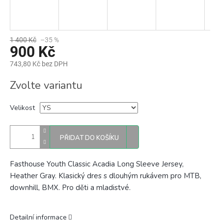
1 400 Kč
–35 %
900 Kč
743,80 Kč bez DPH
Měrná
Zvolte variantu
cena:
Velikost
PŘIDAT DO KOŠÍKU
Fasthouse Youth Classic Acadia Long Sleeve Jersey,
Heather Gray. Klasický dres s dlouhým rukávem pro MTB,
downhill, BMX. Pro děti a mladistvé.
Detailní informace