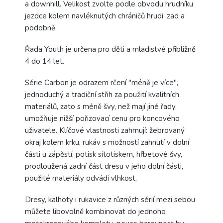
a downhill. Velikost zvolte podle obvodu hrudníku
jezdce kolem navléknutých chráničů hrudi, zad a
podobně.
Řada Youth je určena pro děti a mladistvé přibližně
4 do 14 let.
Série Carbon je odrazem rčení "méně je více",
jednoduchý a tradiční střih za použití kvalitních
materiálů, zato s méně švy, než mají jiné řady,
umožňuje nižší pořizovací cenu pro koncového
uživatele. Klíčové vlastnosti zahrnují: žebrovaný
okraj kolem krku, rukáv s možností zahnutí v dolní
části u zápěstí, potisk sítotiskem, hřbetové švy,
prodloužená zadní část dresu v jeho dolní části,
použité materiály odvádí vlhkost.
Dresy, kalhoty i rukavice z různých sérií mezi sebou
můžete libovolně kombinovat do jednoho