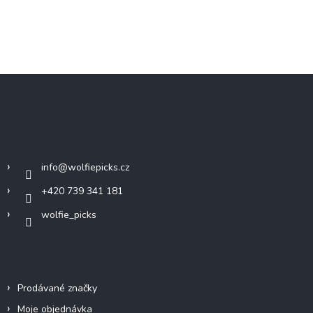
Z
á
p
a
Kontakt
t
í
info
@
wolfiepicks.cz
+420 739 341 181
wolfie_picks
Info
Prodávané značky
Moje objednávka