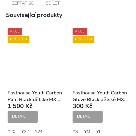
ZEPTAT SE
SDÍLET
Související produkty
AKCE
AKCE
PRO DĚTI
PRO DĚTI
Fasthouse Youth Carbon
Fasthouse Youth Carbon
Pant Black dětské MX
Glove Black dětské MX
1 500 Kč
300 Kč
kalhoty
rukavice
DETAIL
DETAIL
Y20
Y22
Y24
YS
YM
YL