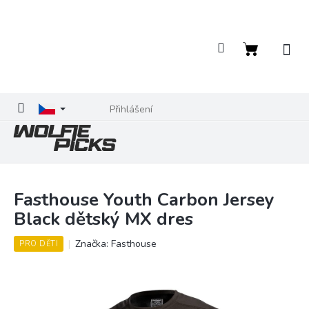
Přejít
na
obsah
Nákupní
košík
Přihlášení
Fasthouse Youth Carbon Jersey
Black dětský MX dres
Značka:
Fasthouse
PRO DĚTI