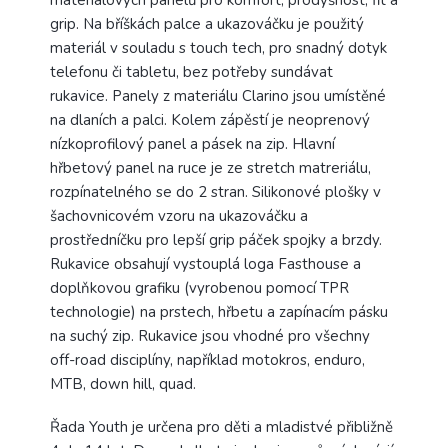
materiálových panelů pro komfort, prodyšnost, fit a
grip. Na bříškách palce a ukazováčku je použitý
materiál v souladu s touch tech, pro snadný dotyk
telefonu či tabletu, bez potřeby sundávat
rukavice. Panely z materiálu Clarino jsou umístěné
na dlaních a palci. Kolem zápěstí je neoprenový
nízkoprofilový panel a pásek na zip. Hlavní
hřbetový panel na ruce je ze stretch matreriálu,
rozpínatelného se do 2 stran. Silikonové plošky v
šachovnicovém vzoru na ukazováčku a
prostředníčku pro lepší grip páček spojky a brzdy.
Rukavice obsahují vystouplá loga Fasthouse a
doplňkovou grafiku (vyrobenou pomocí TPR
technologie) na prstech, hřbetu a zapínacím pásku
na suchý zip. Rukavice jsou vhodné pro všechny
off-road disciplíny, například motokros, enduro,
MTB, down hill, quad.
Řada Youth je určena pro děti a mladistvé přibližně