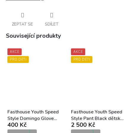
ZEPTAT SE
SDÍLET
Související produkty
AKCE
AKCE
PRO DĚTI
PRO DĚTI
Fasthouse Youth Speed
Fasthouse Youth Speed
Style Domingo Glove
Style Pant Black dětské
400 Kč
2 500 Kč
Black Moss dětské MX
MX kalhoty
rukavice