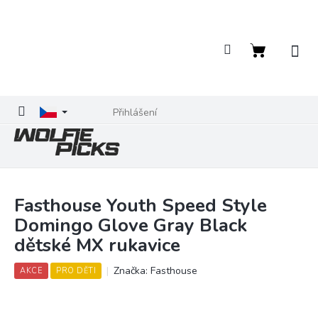
Přejít
na
obsah
Nákupní
košík
Přihlášení
Fasthouse Youth Speed Style
Domingo Glove Gray Black
dětské MX rukavice
Značka:
Fasthouse
AKCE
PRO DĚTI