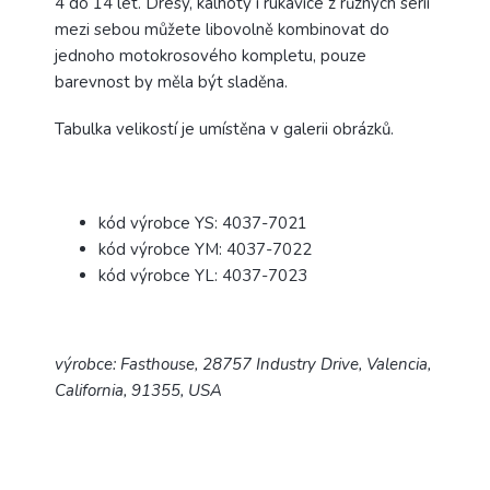
4 do 14 let. Dresy, kalhoty i rukavice z různých sérií
mezi sebou můžete libovolně kombinovat do
jednoho motokrosového kompletu, pouze
barevnost by měla být sladěna.
Tabulka velikostí je umístěna v galerii obrázků.
kód výrobce YS: 4037-7021
kód výrobce YM: 4037-7022
kód výrobce YL: 4037-7023
výrobce: Fasthouse, 28757 Industry Drive, Valencia,
California, 91355, USA