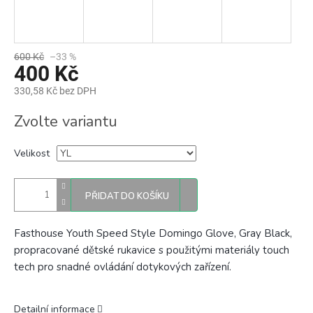
600 Kč
–33 %
400 Kč
330,58 Kč bez DPH
Měrná
Zvolte variantu
cena:
Velikost
PŘIDAT DO KOŠÍKU
Fasthouse Youth Speed Style Domingo Glove, Gray Black,
propracované dětské rukavice
s použitými materiály touch
tech pro snadné ovládání dotykových zařízení.
Detailní informace